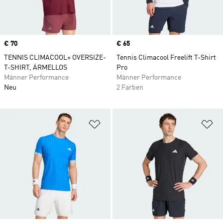
Price
€ 70
Price
€ 65
TENNIS CLIMACOOL+ OVERSIZE-
Tennis Climacool Freelift T-Shirt
T-SHIRT, ÄRMELLOS
Pro
Männer Performance
Männer Performance
Neu
2 Farben
Zur Wunschliste hinzufügen
Zu