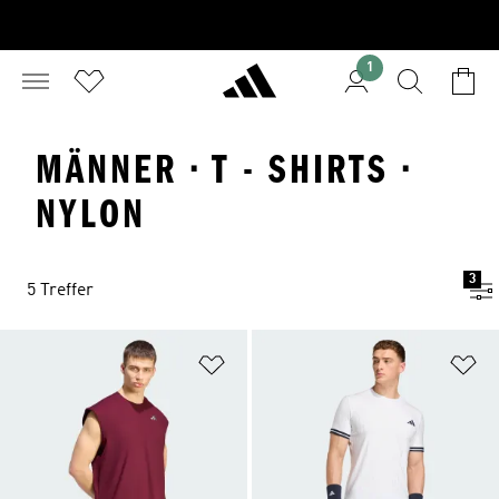
1
MÄNNER · T - SHIRTS ·
NYLON
3
5 Treffer
Zur Wunschliste hinzufügen
Zu