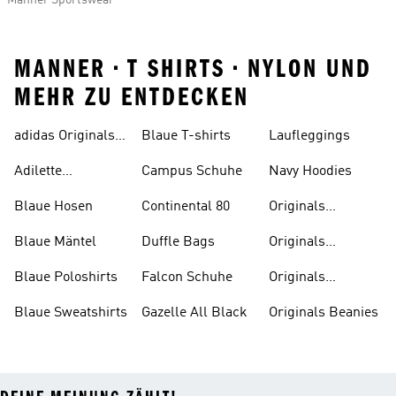
Männer Sportswear
MANNER • T SHIRTS • NYLON UND
MEHR ZU ENTDECKEN
adidas Originals
Blaue T-shirts
Laufleggings
Sale
Adilette
Campus Schuhe
Navy Hoodies
Badelatschen
Blaue Hosen
Continental 80
Originals
Badeanzüge
Blaue Mäntel
Duffle Bags
Originals
Badeschlappen
Blaue Poloshirts
Falcon Schuhe
Originals
Bauchfreie
Blaue Sweatshirts
Gazelle All Black
Originals Beanies
Oberteile