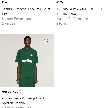
Price
€ 65
Price
€ 65
Tennis Climacool Freelift T-Shirt
TENNIS CLIMACOOL FREELIFT
Pro
T-SHIRT PRO
Männer Performance
Männer Performance
2 Farben
2 Farben
Zur Wunschliste hinzufügen
Ausverkauft
adidas x Arte Antwerp Trikot,
Spitzen-Design