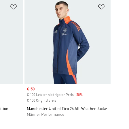
Zur Wunschliste hinzufügen
Zur Wunsch
Sale price
€ 50
€ 100 Letzter niedrigster Preis
-50%
Discount
€ 100 Originalpreis
ition
Manchester United Tiro 24 All-Weather Jacke
Männer Performance