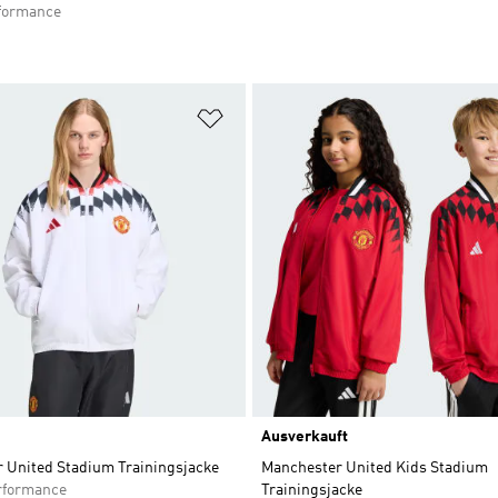
formance
te hinzufügen
Zur Wunschliste hinzufügen
Ausverkauft
 United Stadium Trainingsjacke
Manchester United Kids Stadium
rformance
Trainingsjacke