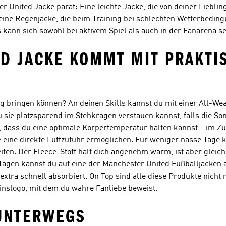
r United Jacke parat: Eine leichte Jacke, die von deiner Liebl
 eine Regenjacke, die beim Training bei schlechten Wetterbeding
 kann sich sowohl bei aktivem Spiel als auch in der Fanarena s
ED JACKE KOMMT MIT PRAKTI
g bringen können? An deinen Skills kannst du mit einer All-We
u sie platzsparend im Stehkragen verstauen kannst, falls die 
, dass du eine optimale Körpertemperatur halten kannst – im 
eine direkte Luftzufuhr ermöglichen. Für weniger nasse Tage k
fen. Der Fleece-Stoff hält dich angenehm warm, ist aber gleich
Tagen kannst du auf eine der Manchester United Fußballjacken 
tra schnell absorbiert. On Top sind alle diese Produkte nicht 
inslogo, mit dem du wahre Fanliebe beweist.
 UNTERWEGS