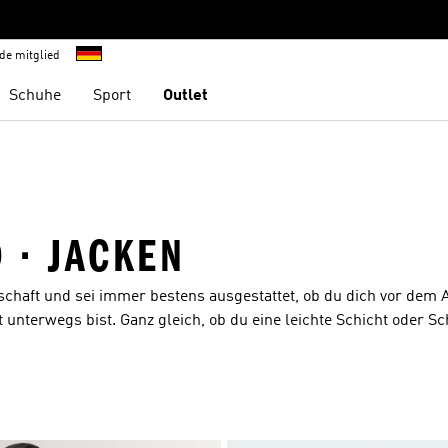
de mitglied
Schuhe
Sport
Outlet
 · JACKEN
schaft und sei immer bestens ausgestattet, ob du dich vor dem A
 unterwegs bist. Ganz gleich, ob du eine leichte Schicht oder Sc
 von adidas ist optimal auf deine Bedürfnisse ausgelegt. Du ka
zudem ein vielfältiges Sortiment an verschiedenen Farben zur 
abei schon von Weitem deinen hohen Anspruch an Qualität, sei 
iginalgetreuen Jacken von Manchester United auf, genieße den h
eit und schieße auf das Tor, wie es sonst die ganz großen Sta