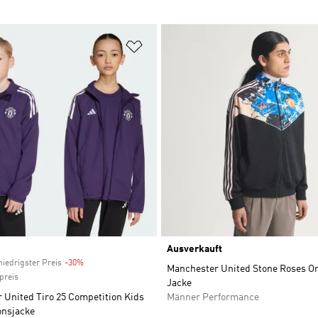
te hinzufügen
Zur Wunschliste hinzufügen
Ausverkauft
niedrigster Preis
-30%
Discount
Manchester United Stone Roses Or
preis
Jacke
 United Tiro 25 Competition Kids
Männer Performance
onsjacke