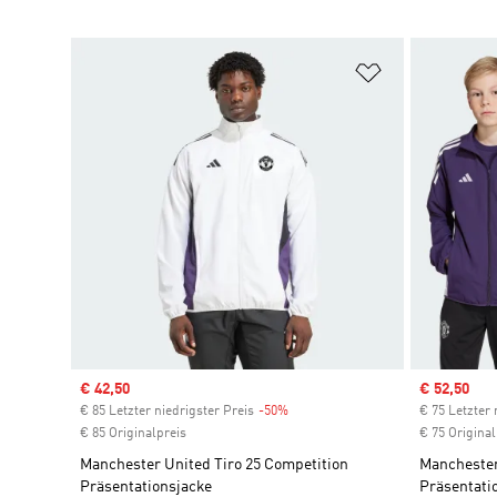
Zur Wunschlis
Sale price
€ 42,50
Sale price
€ 52,50
€ 85 Letzter niedrigster Preis
-50%
Discount
€ 75 Letzter 
€ 85 Originalpreis
€ 75 Original
Manchester United Tiro 25 Competition
Manchester
Präsentationsjacke
Präsentati