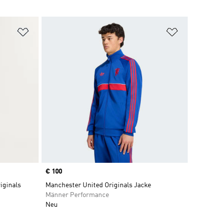
Zur Wunschliste hinzufügen
Zur Wunsch
Price
€ 100
iginals
Manchester United Originals Jacke
Männer Performance
Neu