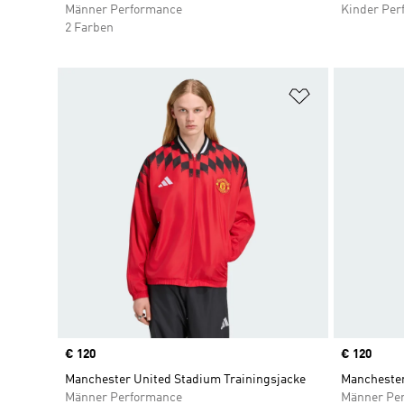
Männer Performance
Kinder Per
2 Farben
Zur Wunschlis
Price
€ 120
Price
€ 120
Manchester United Stadium Trainingsjacke
Manchester
Männer Performance
Männer Pe