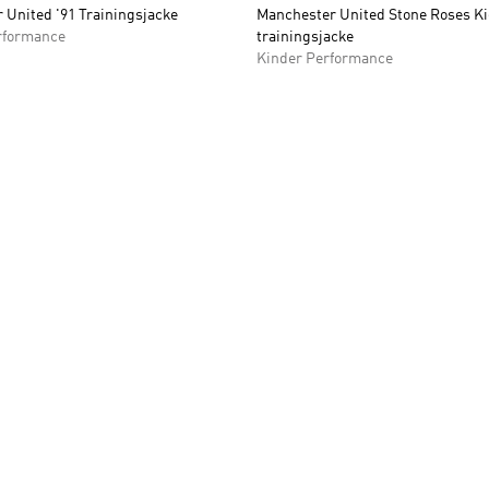
 United '91 Trainingsjacke
Manchester United Stone Roses K
rformance
trainingsjacke
Kinder Performance
te hinzufügen