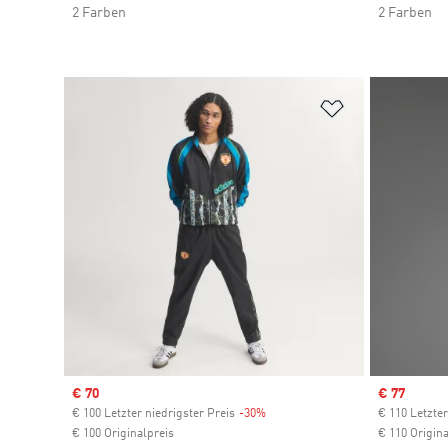
2 Farben
2 Farben
Zur Wunschlis
Sale price
€ 70
Sale price
€ 77
€ 100 Letzter niedrigster Preis
-30%
Discount
€ 110 Letzter
€ 100 Originalpreis
€ 110 Origina