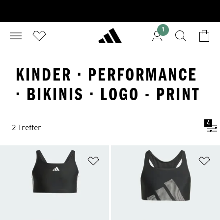
1
KINDER · PERFORMANCE
· BIKINIS · LOGO - PRINT
4
2 Treffer
Zur Wunschliste hinzufügen
Zu