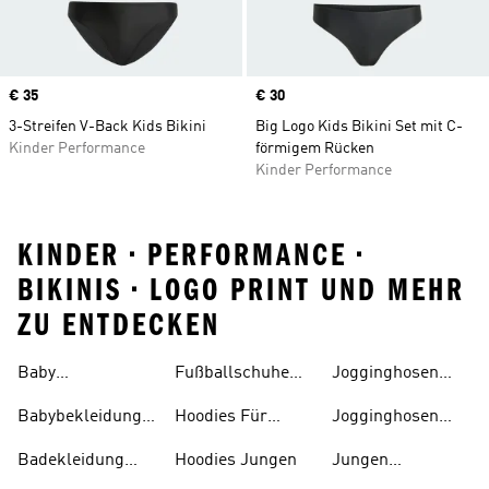
Price
€ 35
Price
€ 30
3-Streifen V-Back Kids Bikini
Big Logo Kids Bikini Set mit C-
Kinder Performance
förmigem Rücken
Kinder Performance
KINDER • PERFORMANCE •
BIKINIS • LOGO PRINT UND MEHR
ZU ENTDECKEN
Baby
Fußballschuhe
Jogginghosen
Trainingsanzüge
Für Kinder
Jungen
Babybekleidung
Hoodies Für
Jogginghosen
Für 0-1-jährige
Kinder
Mädchen
Badekleidung
Hoodies Jungen
Jungen
Jungen
Sportschuhe