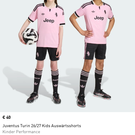
Price
€ 40
Juventus Turin 26/27 Kids Auswärtsshorts
Kinder Performance