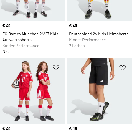
Price
€ 40
Price
€ 40
FC Bayern München 26/27 Kids
Deutschland 26 Kids Heimshorts
Auswärtsshorts
Kinder Performance
Kinder Performance
2 Farben
Neu
Zur Wunschliste hinzufügen
Zu
Price
€ 40
Price
€ 15