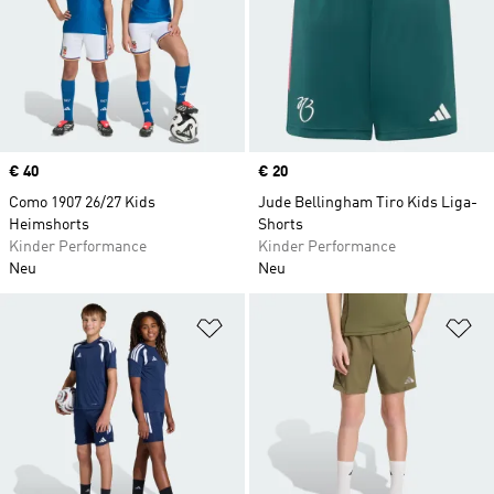
Price
€ 40
Price
€ 20
Como 1907 26/27 Kids
Jude Bellingham Tiro Kids Liga-
Heimshorts
Shorts
Kinder Performance
Kinder Performance
Neu
Neu
Zur Wunschliste hinzufügen
Zu