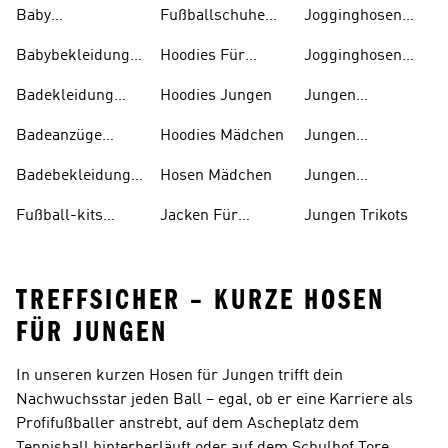
Baby
Fußballschuhe
Jogginghosen
Trainingsanzüge
Für Kinder
Jungen
Babybekleidung
Hoodies Für
Jogginghosen
Für 0-1-jährige
Kinder
Mädchen
Badekleidung
Hoodies Jungen
Jungen
Jungen
Sportschuhe
Badeanzüge
Hoodies Mädchen
Jungen
Mädchen
Tennisbekleidung
Badebekleidung
Hosen Mädchen
Jungen
Kinder
Tennisschuhe
Fußball-kits
Jacken Für
Jungen Trikots
Baby's
Jungen
TREFFSICHER – KURZE HOSEN
FÜR JUNGEN
In unseren kurzen Hosen für Jungen trifft dein
Nachwuchsstar jeden Ball – egal, ob er eine Karriere als
Profifußballer anstrebt, auf dem Ascheplatz dem