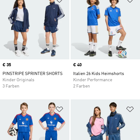
Price
€ 35
Price
€ 40
PINSTRIPE SPRINTER SHORTS
Italien 26 Kids Heimshorts
Kinder Originals
Kinder Performance
3 Farben
2 Farben
Zur Wunschliste hinzufügen
Zu