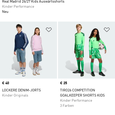
Real Madrid 26/27 Kids Auswärtsshorts
Kinder Performance
Neu
Zur Wunschliste hinzufügen
Zu
Price
€ 40
Price
€ 25
LOCKERE DENIM-JORTS
TIRO26 COMPETITION
Kinder Originals
GOALKEEPER SHORTS KIDS
Kinder Performance
3 Farben