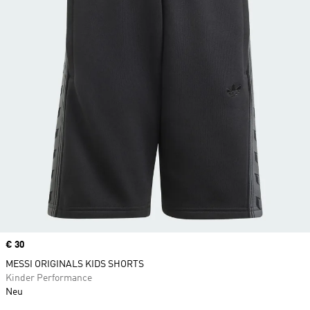
Price
€ 30
MESSI ORIGINALS KIDS SHORTS
Kinder Performance
Neu