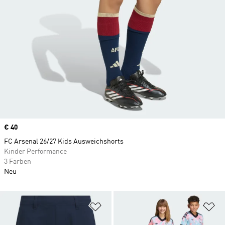
Price
€ 40
FC Arsenal 26/27 Kids Ausweichshorts
Kinder Performance
3 Farben
Neu
Zur Wunschliste hinzufügen
Zu