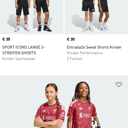
Price
€ 35
Price
€ 30
SPORT ICONS LANGE 3-
Entrada26 Sweat Shorts Kinder
STREIFEN SHORTS
Kinder Performance
Kinder Sportswear
2 Farben
Zu