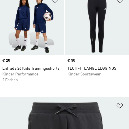
Price
€ 20
Price
€ 30
Entrada 26 Kids Trainingsshorts
TECHFIT LANGE LEGGINGS
Kinder Performance
Kinder Sportswear
2 Farben
Zu