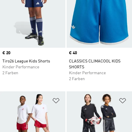
Price
€ 20
Price
€ 40
Tiro26 League Kids Shorts
CLASSICS CLIMACOOL KIDS
Kinder Performance
SHORTS
2 Farben
Kinder Performance
2 Farben
Zur Wunschliste hinzufügen
Zu