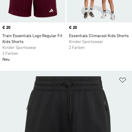
Price
€ 20
Price
€ 20
Train Essentials Logo Regular Fit
Essentials Climacool Kids Shorts
Kids Shorts
Kinder Sportswear
Kinder Sportswear
2 Farben
2 Farben
Neu
Zu