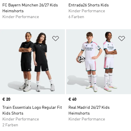
FC Bayern München 26/27 Kids
Entrada26 Shorts Kids
Heimshorts
Kinder Performance
Kinder Performance
6 Farben
Zur Wunschliste hinzufügen
Zu
Price
€ 20
Price
€ 40
Train Essentials Logo Regular Fit
Real Madrid 26/27 Kids
Kids Shorts
Heimshorts
Kinder Performance
Kinder Performance
2 Farben