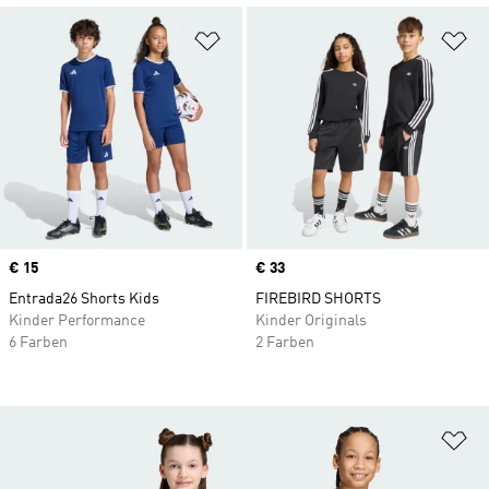
Zur Wunschliste hinzufügen
Zu
Price
€ 15
Price
€ 33
Entrada26 Shorts Kids
FIREBIRD SHORTS
Kinder Performance
Kinder Originals
6 Farben
2 Farben
Zu