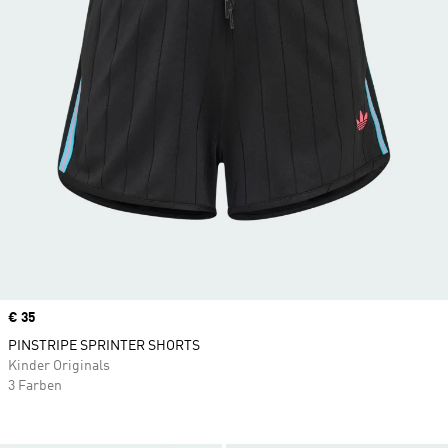
Price
€ 35
PINSTRIPE SPRINTER SHORTS
Kinder Originals
3 Farben