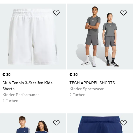
Zur Wunschliste hinzufügen
Zu
Price
€ 30
Price
€ 30
Club Tennis 3-Streifen Kids
TECH APPAREL SHORTS
Shorts
Kinder Sportswear
Kinder Performance
2 Farben
2 Farben
Zur Wunschliste hinzufügen
Zu