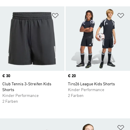
Zur Wunschliste hinzufügen
Zu
Price
€ 30
Price
€ 20
Club Tennis 3-Streifen Kids
Tiro26 League Kids Shorts
Shorts
Kinder Performance
Kinder Performance
2 Farben
2 Farben
Zu