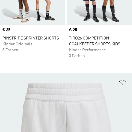
Price
€ 35
Price
€ 25
PINSTRIPE SPRINTER SHORTS
TIRO26 COMPETITION
Kinder Originals
GOALKEEPER SHORTS KIDS
3 Farben
Kinder Performance
3 Farben
Zu