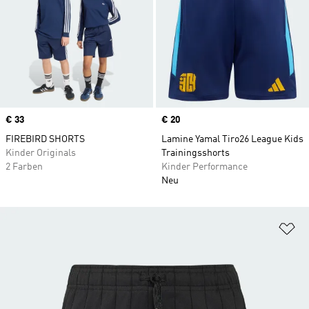
Price
€ 33
Price
€ 20
FIREBIRD SHORTS
Lamine Yamal Tiro26 League Kids
Kinder Originals
Trainingsshorts
2 Farben
Kinder Performance
Neu
Zu