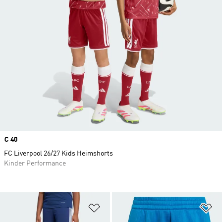
Price
€ 40
FC Liverpool 26/27 Kids Heimshorts
Kinder Performance
Zur Wunschliste hinzufügen
Zu