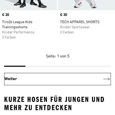
Price
€ 20
Price
€ 30
Tiro26 League Kids
TECH APPAREL SHORTS
Trainingsshorts
Kinder Sportswear
Kinder Performance
2 Farben
2 Farben
Seite: 1 von 5
Weiter
KURZE HOSEN FÜR JUNGEN UND
MEHR ZU ENTDECKEN