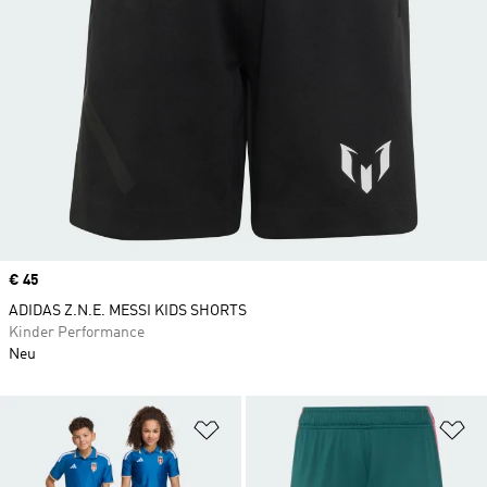
Price
€ 45
ADIDAS Z.N.E. MESSI KIDS SHORTS
Kinder Performance
Neu
Zur Wunschliste hinzufügen
Zu