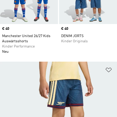
Price
€ 40
Price
€ 40
Manchester United 26/27 Kids
DENIM JORTS
Auswärtsshorts
Kinder Originals
Kinder Performance
Neu
Zu