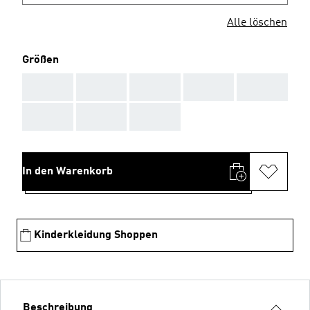
Alle löschen
Größen
AAA
AAA
AAA
AAA
AAA
AAA
AAA
AAA
In den Warenkorb
Kinderkleidung Shoppen
Beschreibung