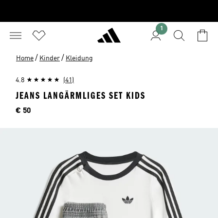
1
/
/
Home
Kinder
Kleidung
4.8
(41)
JEANS LANGÄRMLIGES SET KIDS
Preis
€ 50