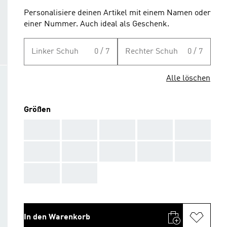
Personalisiere deinen Artikel mit einem Namen oder
einer Nummer. Auch ideal als Geschenk.
Linker Schuh
0 / 7
Rechter Schuh
0 / 7
Alle löschen
Größen
AAA
AAA
AAA
AAA
AAA
AAA
AAA
AAA
AAA
AAA
AAA
AAA
In den Warenkorb