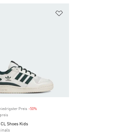
te hinzufügen
Zur Wunschliste hinzufügen
niedrigster Preis
-50%
Discount
preis
CL Shoes Kids
inals