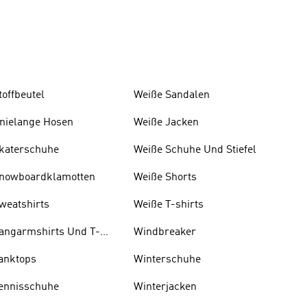
toffbeutel
W eiße Sandalen
nielange Hosen
Weiße Jacken
katerschuhe
Weiße Schuhe Und Stiefel
nowboardklamotten
Weiße Shorts
weatshirts
Weiße T-shirts
angarmshirts Und T-
Windbreaker
hirts
anktops
Winterschuhe
ennisschuhe
Winterjacken