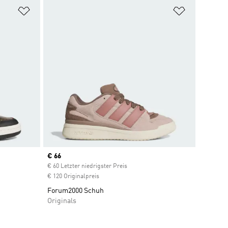
Zur Wunschliste hinzufügen
Zur Wunsch
Current price
€ 66
ount
€ 60 Letzter niedrigster Preis
€ 120 Originalpreis
Forum2000 Schuh
Originals