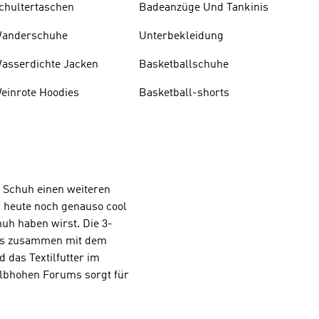
chultertaschen
Badeanzüge Und Tankinis
anderschuhe
Unterbekleidung
asserdichte Jacken
Basketballschuhe
einrote Hoodies
Basketball-shorts
m Schuh einen weiteren
ch heute noch genauso cool
uh haben wirst. Die 3-
 was zusammen mit dem
d das Textilfutter im
albhohen Forums sorgt für