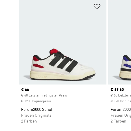
Zur Wunschlis
Current price
€ 66
Current pr
€ 69,60
€ 60 Letzter niedrigster Preis
€ 60 Letzter 
€ 120 Originalpreis
€ 120 Origina
Forum2000 Schuh
Forum2000
Frauen Originals
Frauen Ori
2 Farben
2 Farben