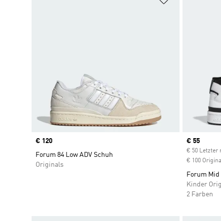
Price
€ 120
Current pr
€ 55
€ 50 Letzter 
Forum 84 Low ADV Schuh
€ 100 Origina
Originals
Forum Mid
Kinder Orig
2 Farben