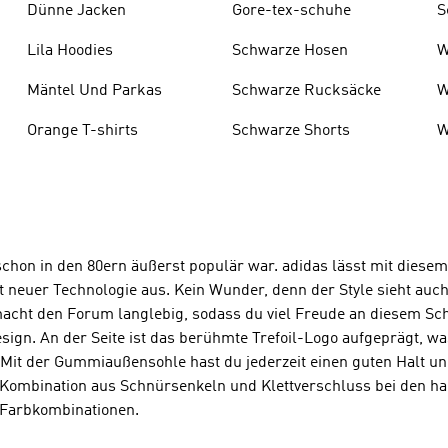
Dünne Jacken
Gore-tex-schuhe
S
Lila Hoodies
Schwarze Hosen
W
Mäntel Und Parkas
Schwarze Rucksäcke
W
Orange T-shirts
Schwarze Shorts
W
 schon in den 80ern äußerst populär war. adidas lässt mit diese
mit neuer Technologie aus. Kein Wunder, denn der Style sieht au
acht den Forum langlebig, sodass du viel Freude an diesem Sch
Design. An der Seite ist das berühmte Trefoil-Logo aufgeprägt,
t. Mit der Gummiaußensohle hast du jederzeit einen guten Halt un
ie Kombination aus Schnürsenkeln und Klettverschluss bei den h
n Farbkombinationen.