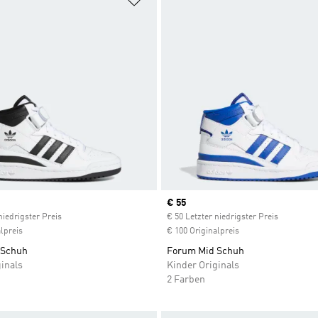
ice
Current price
€ 55
niedrigster Preis
€ 50 Letzter niedrigster Preis
lpreis
€ 100 Originalpreis
 Schuh
Forum Mid Schuh
inals
Kinder Originals
2 Farben