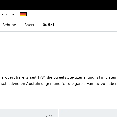
de mitglied
Schuhe
Sport
Outlet
robert bereits seit 1984 die Streetstyle-Szene, und ist in viele
n verschiedensten Ausführungen und für die ganze Familie zu haben
te hinzufügen
Zur Wunschliste hinzufügen