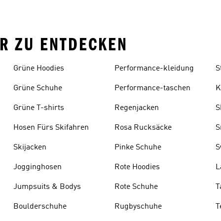
R ZU ENTDECKEN
Grüne Hoodies
Performance-kleidung
S
Grüne Schuhe
Performance-taschen
K
Grüne T-shirts
Regenjacken
S
Hosen Fürs Skifahren
Rosa Rucksäcke
S
Skijacken
Pinke Schuhe
S
Jogginghosen
Rote Hoodies
L
s
Jumpsuits & Bodys
Rote Schuhe
T
Boulderschuhe
Rugbyschuhe
T