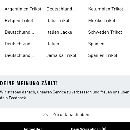
Trikot Damen
Argentinien Trikot
Deutschland
Kolumbien Trikot
Trikot Kind
Belgien Trikot
Italia Trikot
Mexiko Trikot
Deutschland
Italien Jacke
Schweden Trikot
Auswärtstrikot
Deutschland
Italien
Spanien
Trainingsanzug
Trainingsanzug
Trainingsanzug
Deutschland
Jamaika Trikot
Spanien Trikot
Trikot
DEINE MEINUNG ZÄHLT!
Wir streben danach, unseren Service zu verbessern und freuen uns über
dein Feedback.
Zurück nach oben
Anmelden
Dein Warenkorb (0)