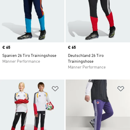
Price
€ 65
Price
€ 65
Spanien 26 Tiro Trainingshose
Deutschland 26 Tiro
Männer Performance
Trainingshose
Männer Performance
Zur Wunschliste hinzufügen
Zu