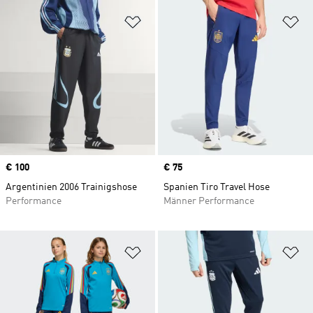
Zur Wunschliste hinzufügen
Zu
Price
€ 100
Price
€ 75
Argentinien 2006 Trainigshose
Spanien Tiro Travel Hose
Performance
Männer Performance
Zur Wunschliste hinzufügen
Zu