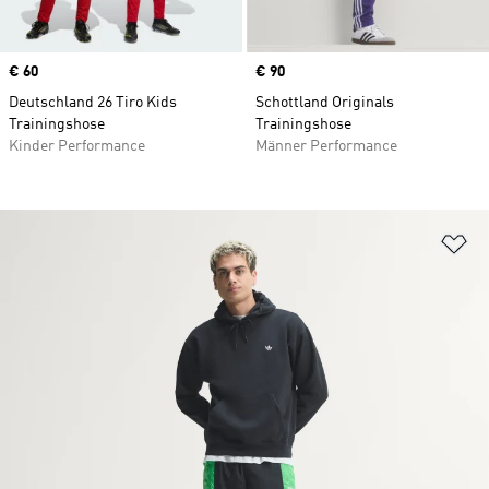
Price
€ 60
Price
€ 90
Deutschland 26 Tiro Kids
Schottland Originals
Trainingshose
Trainingshose
Kinder Performance
Männer Performance
Zu