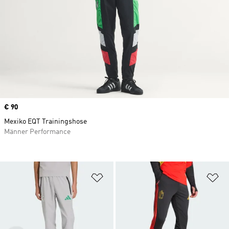
Price
€ 90
Mexiko EQT Trainingshose
Männer Performance
Zur Wunschliste hinzufügen
Zu