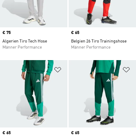
Price
€ 75
Price
€ 65
Algerien Tiro Tech Hose
Belgien 26 Tiro Trainingshose
Männer Performance
Männer Performance
Zur Wunschliste hinzufügen
Zu
Price
€ 65
Price
€ 65