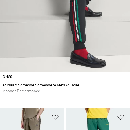
Price
€ 120
adidas x Someone Somewhere Mexiko Hose
Männer Performance
Zur Wunschliste hinzufügen
Zu