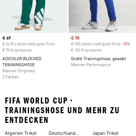
Current price
€ 49
Sale price
€ 70
€ 32,90 Letzter niedrigster Preis
€ 100 Letzter niedrigster Preis
-30%
Dis
€ 70 Originalpreis
€ 100 Originalpreis
ADICOLOR BLOCKED
Grafik Trainingshose, gewebt
TRAININGSHOSE
Männer Performance
Männer Originals
2 Farben
FIFA WORLD CUP •
TRAININGSHOSE UND MEHR ZU
ENTDECKEN
Algerien Trikot
Deutschland
Japan Trikot