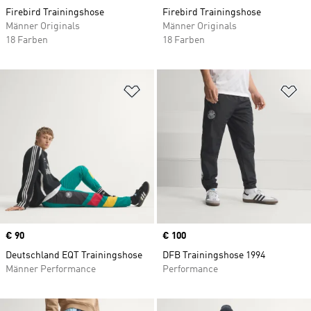
Firebird Trainingshose
Firebird Trainingshose
Männer Originals
Männer Originals
18 Farben
18 Farben
Zur Wunschliste hinzufügen
Zu
Price
€ 90
Price
€ 100
Deutschland EQT Trainingshose
DFB Trainingshose 1994
Männer Performance
Performance