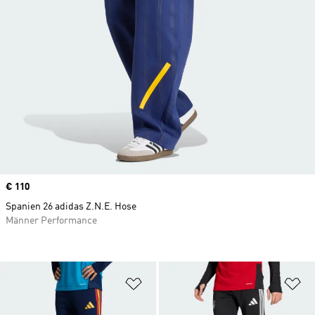
Price
€ 110
Spanien 26 adidas Z.N.E. Hose
Männer Performance
Zur Wunschliste hinzufügen
Zu