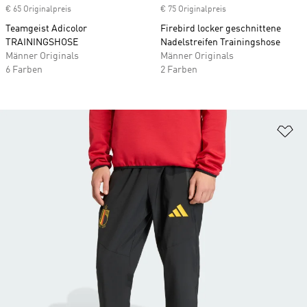
€ 65 Originalpreis
€ 75 Originalpreis
Teamgeist Adicolor
Firebird locker geschnittene
TRAININGSHOSE
Nadelstreifen Trainingshose
Männer Originals
Männer Originals
6 Farben
2 Farben
Zu