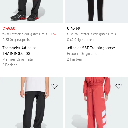
Sale price
€ 45,50
Current price
€ 45,50
€ 65 Letzter niedrigster Preis
-30%
Discount
€ 35,75 Letzter niedrigster Preis
€ 65 Originalpreis
€ 65 Originalpreis
Teamgeist Adicolor
adicolor SST Trainingshose
TRAININGSHOSE
Frauen Originals
Männer Originals
2 Farben
6 Farben
Zur Wunschliste hinzufügen
Zu