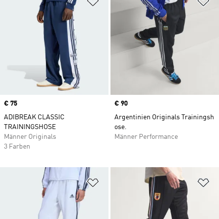
Price
€ 75
Price
€ 90
ADIBREAK CLASSIC
Argentinien Originals Trainingsh
TRAININGSHOSE
ose.
Männer Originals
Männer Performance
3 Farben
Zur Wunschliste hinzufügen
Zu