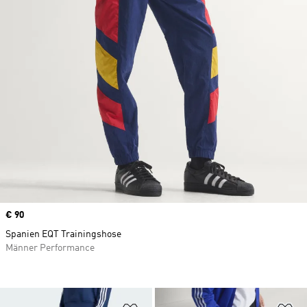
Price
€ 90
Spanien EQT Trainingshose
Männer Performance
Zur Wunschliste hinzufügen
Zu