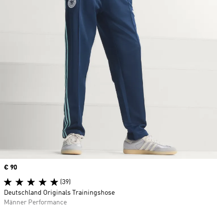
Price
€ 90
(39)
Deutschland Originals Trainingshose
Männer Performance