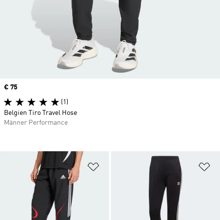
Price
€ 75
(1)
Belgien Tiro Travel Hose
Männer Performance
Zur Wunschliste hinzufügen
Zu