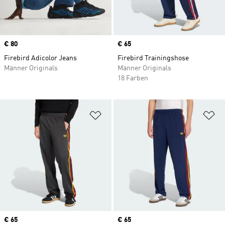
Price
€ 80
Price
€ 65
Firebird Adicolor Jeans
Firebird Trainingshose
Männer Originals
Männer Originals
18 Farben
Zur Wunschliste hinzufügen
Zu
Price
€ 65
Price
€ 65