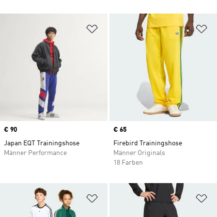
Zur Wunschliste hinzufügen
Zu
Price
€ 90
Price
€ 65
Japan EQT Trainingshose
Firebird Trainingshose
Männer Performance
Männer Originals
18 Farben
Zur Wunschliste hinzufügen
Zu