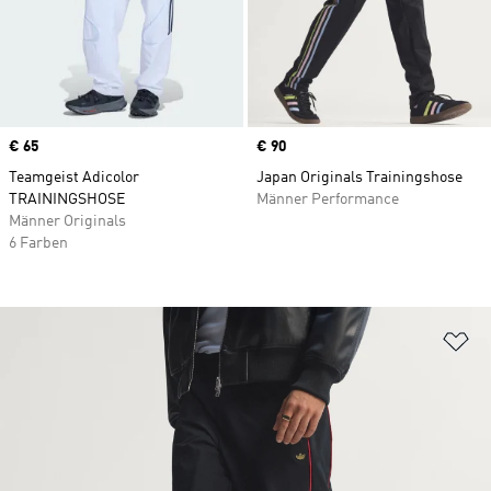
Price
€ 65
Price
€ 90
Teamgeist Adicolor
Japan Originals Trainingshose
TRAININGSHOSE
Männer Performance
Männer Originals
6 Farben
Zu