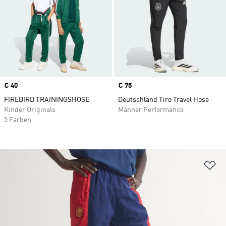
Price
€ 40
Price
€ 75
FIREBIRD TRAININGSHOSE
Deutschland Tiro Travel Hose
Kinder Originals
Männer Performance
5 Farben
Zu