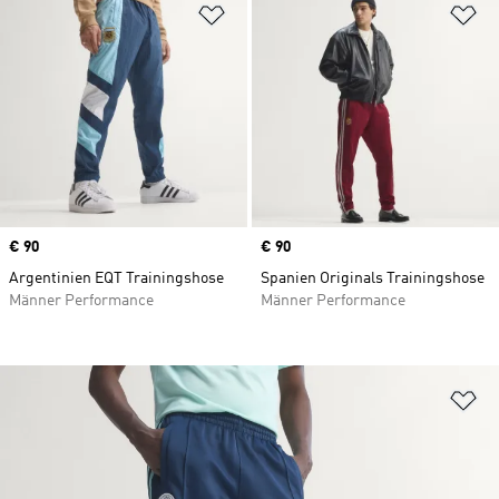
Zur Wunschliste hinzufügen
Zu
Price
€ 90
Price
€ 90
Argentinien EQT Trainingshose
Spanien Originals Trainingshose
Männer Performance
Männer Performance
Zu