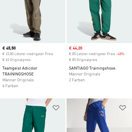
Current price
€ 45,50
Sale price
€ 44,20
€ 33,80 Letzter niedrigster Preis
€ 85 Letzter niedrigster Preis
-48%
Disc
€ 65 Originalpreis
€ 85 Originalpreis
Teamgeist Adicolor
SANTIAGO Trainingshose.
TRAININGSHOSE
Männer Originals
Männer Originals
2 Farben
6 Farben
Zur Wunschliste hinzufügen
Zu