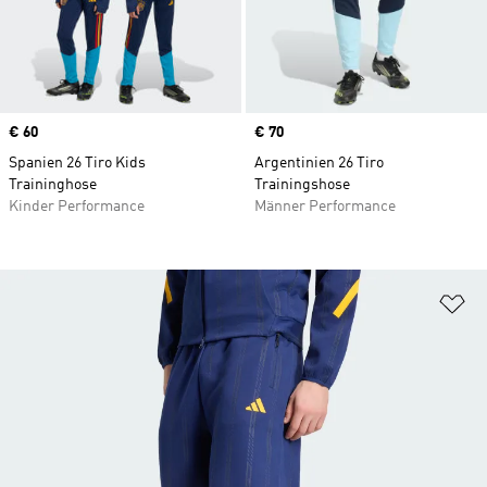
Price
€ 60
Price
€ 70
Spanien 26 Tiro Kids
Argentinien 26 Tiro
Traininghose
Trainingshose
Kinder Performance
Männer Performance
Zu