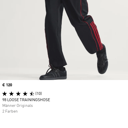
Price
€ 120
(10)
98 LOOSE TRAININGSHOSE
Männer Originals
2 Farben