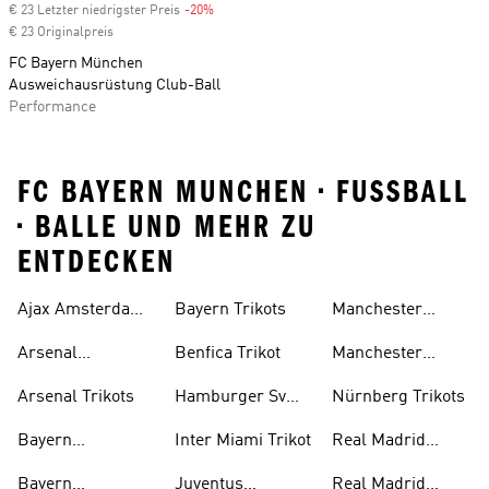
€ 23 Letzter niedrigster Preis
-20%
Discount
€ 23 Originalpreis
FC Bayern München
Ausweichausrüstung Club-Ball
Performance
FC BAYERN MUNCHEN • FUSSBALL
• BALLE UND MEHR ZU
ENTDECKEN
Ajax Amsterdam
Bayern Trikots
Manchester
Trikots
United
Arsenal
Benfica Trikot
Manchester
Trainingsanzug
Trainingsanzug
United Trikot
Arsenal Trikots
Hamburger Sv
Nürnberg Trikots
Trikot
Bayern
Inter Miami Trikot
Real Madrid
Auswärtstrikot
Trainingsanzug
Bayern
Juventus
Real Madrid