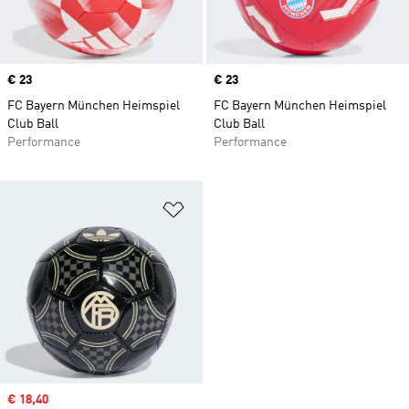
Price
€ 23
Price
€ 23
FC Bayern München Heimspiel
FC Bayern München Heimspiel
Club Ball
Club Ball
Performance
Performance
Zur Wunschliste hinzufügen
Sale price
€ 18,40