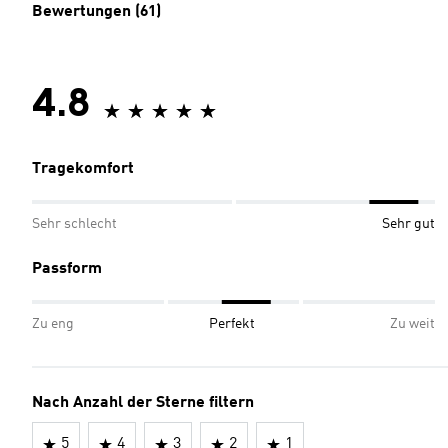
Bewertungen (61)
4.8
Tragekomfort
Sehr schlecht
Sehr gut
Passform
Zu eng
Perfekt
Zu weit
Nach Anzahl der Sterne filtern
5
4
3
2
1