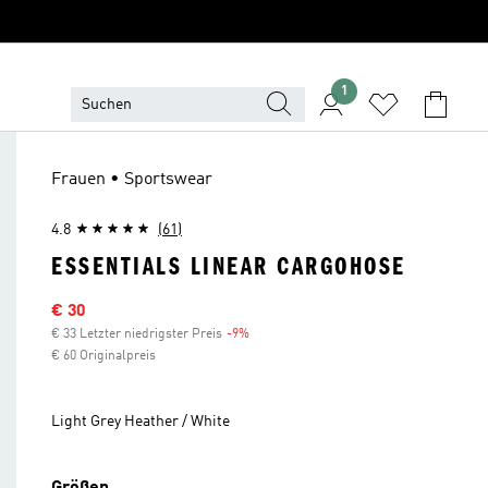
1
Frauen • Sportswear
4.8
(61)
ESSENTIALS LINEAR CARGOHOSE
Sale-Preis
€ 30
€ 33 Letzter niedrigster Preis
-9%
Rabatt
€ 60 Originalpreis
Light Grey Heather / White