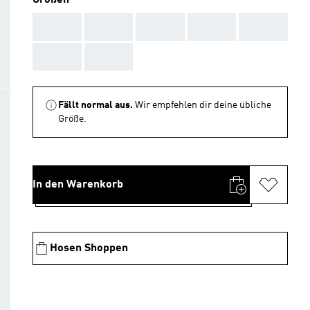
Größen
AAA
AAA
AAA
AAA
AAA
AAA
AAA
Fällt normal aus.
Wir empfehlen dir deine übliche
Größe.
In den Warenkorb
Hosen Shoppen