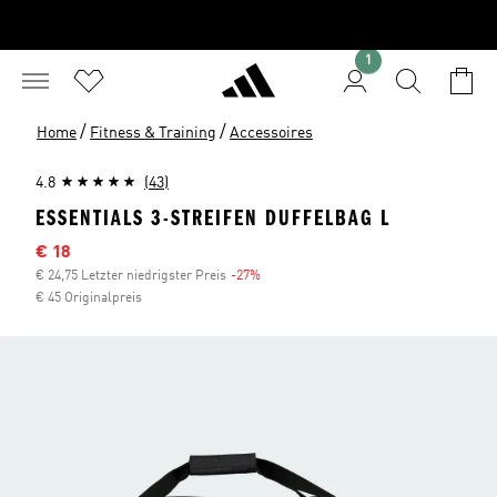
1
/
/
Home
Fitness & Training
Accessoires
4.8
(43)
ESSENTIALS 3-STREIFEN DUFFELBAG L
Sale-Preis
€ 18
€ 24,75 Letzter niedrigster Preis
-27%
Rabatt
€ 45 Originalpreis