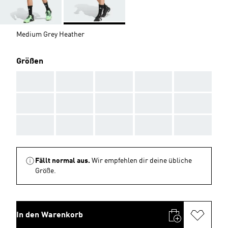
Medium Grey Heather
Größen
AAA
AAA
AAA
AAA
AAA
AAA
AAA
AAA
AAA
AAA
AAA
AAA
AAA
AAA
AAA
Fällt normal aus.
Wir empfehlen dir deine übliche
Größe.
In den Warenkorb