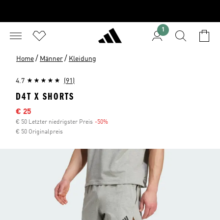
1
/
/
Home
Männer
Kleidung
4.7
(91)
D4T X SHORTS
Sale-Preis
€ 25
€ 50 Letzter niedrigster Preis
-50%
Rabatt
€ 50 Originalpreis