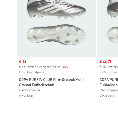
Sale price
€ 33
Sale price
€ 46,75
€ 55 Letzter niedrigster Preis
-40%
Discount
€ 85 Letzter 
€ 55 Originalpreis
€ 85 Original
COPA PURE IV CLUB Firm Ground/Multi
COPA PURE
Ground Fußballschuh
Fußballsc
Performance
Performan
4 Farben
2 Farben