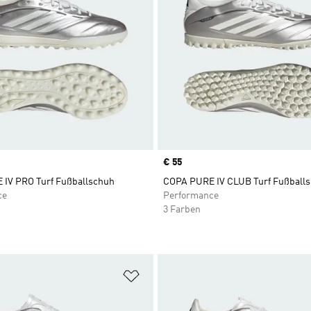
Price
€ 55
IV PRO Turf Fußballschuh
COPA PURE IV CLUB Turf Fußball
ce
Performance
3 Farben
te hinzufügen
Zur Wunschliste hinzufügen