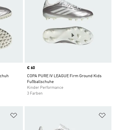
Price
€ 60
schuh
COPA PURE IV LEAGUE Firm Ground Kids
Fußballschuhe
Kinder Performance
3 Farben
Zur Wunschliste hinzufügen
Zur Wunsch