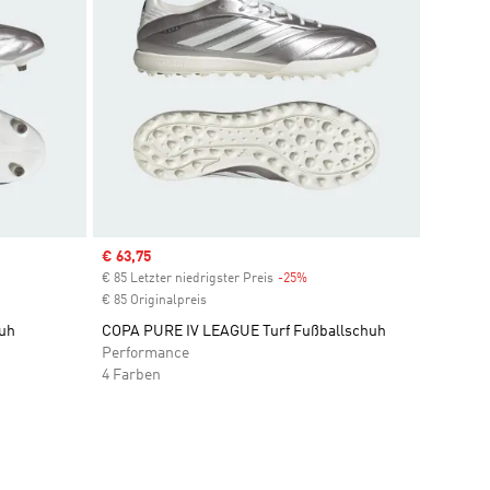
Sale price
€ 63,75
count
€ 85 Letzter niedrigster Preis
-25%
Discount
€ 85 Originalpreis
uh
COPA PURE IV LEAGUE Turf Fußballschuh
Performance
4 Farben