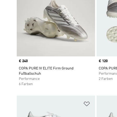
Price
€ 240
Price
€ 120
COPA PURE IV ELITE Firm Ground
COPA PURE 
Fußballschuh
Performan
Performance
2 Farben
6 Farben
Zur Wunschlis