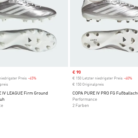
Sale price
€ 90
niedrigster Preis
-45%
Discount
€ 150 Letzter niedrigster Preis
-40%
Dis
preis
€ 150 Originalpreis
 IV LEAGUE Firm Ground
COPA PURE IV PRO FG Fußballsch
huh
Performance
ce
2 Farben