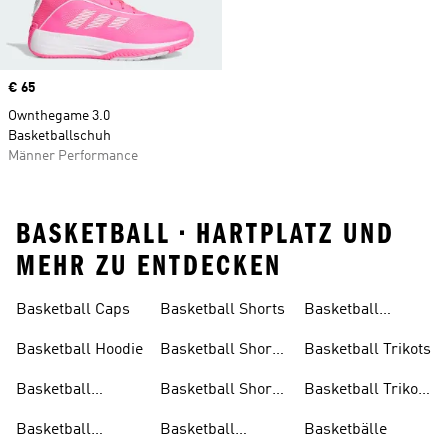
Price
€ 65
Ownthegame 3.0
Basketballschuh
Männer Performance
BASKETBALL • HARTPLATZ UND
MEHR ZU ENTDECKEN
Basketball Caps
Basketball Shorts
Basketball
Tanktop
Basketball Hoodie
Basketball Shorts
Basketball Trikots
Herren
Basketball
Basketball Shorts
Basketball Trikots
Kleidung
Schwarz
Herren
Basketball
Basketball
Basketbälle