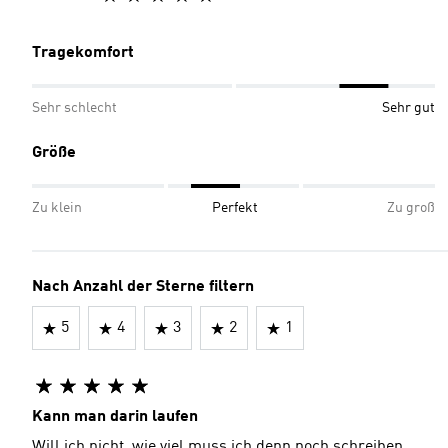
Tragekomfort
Sehr schlecht
Sehr gut
Größe
Zu klein
Perfekt
Zu groß
Nach Anzahl der Sterne filtern
5
4
3
2
1
Kann man darin laufen
Will ich nicht, wie viel muss ich denn noch schreiben