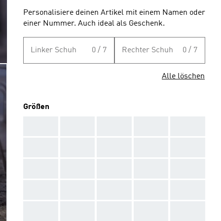
Personalisiere deinen Artikel mit einem Namen oder
einer Nummer. Auch ideal als Geschenk.
Linker Schuh
0 / 7
Rechter Schuh
0 / 7
Alle löschen
Größen
AAA
AAA
AAA
AAA
AAA
AAA
AAA
AAA
AAA
AAA
AAA
AAA
AAA
AAA
AAA
AAA
AAA
AAA
AAA
AAA
AAA
AAA
AAA
AAA
AAA