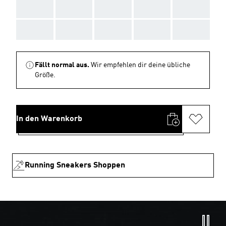
AAA
AAA
AAA
AAA
AAA
AAA
AAA
AAA
AAA
AAA
Fällt normal aus.
Wir empfehlen dir deine übliche
Größe.
In den Warenkorb
Running Sneakers Shoppen