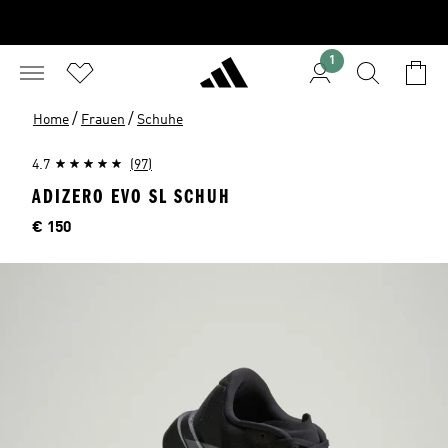
1
/
/
Home
Frauen
Schuhe
4.7
(97)
ADIZERO EVO SL SCHUH
Preis
€ 150