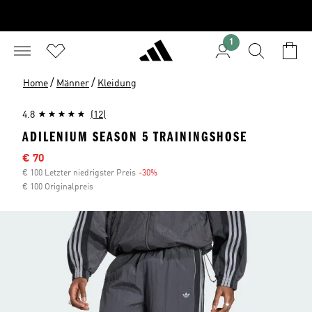
1
/
/
Home
Männer
Kleidung
4.8
(12)
ADILENIUM SEASON 5 TRAININGSHOSE
Sale-Preis
€ 70
€ 100 Letzter niedrigster Preis
-30%
Rabatt
€ 100 Originalpreis