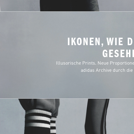
IKONEN, WIE D
GESEH
Illusorische Prints. Neue Proportion
adidas Archive durch die 