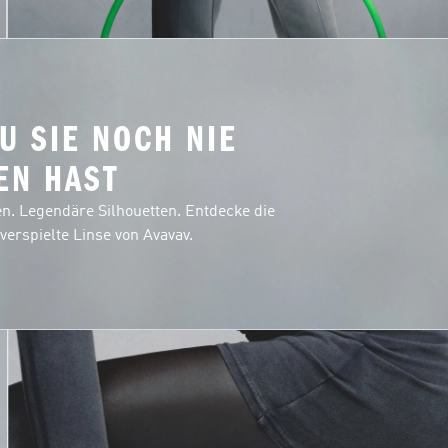
U SIE NOCH NIE
EN HAST
en. Legendäre Silhouetten. Entdecke die
verspielte Linse von Avavav.