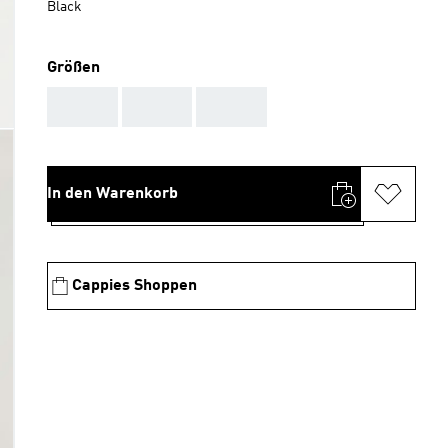
Black
Größen
AAA
AAA
AAA
In den Warenkorb
Cappies Shoppen