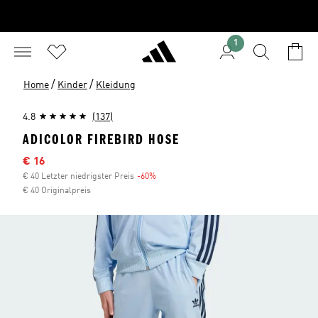
1
/
/
Home
Kinder
Kleidung
4.8
(137)
ADICOLOR FIREBIRD HOSE
Sale-Preis
€ 16
€ 40 Letzter niedrigster Preis
-60%
Rabatt
€ 40 Originalpreis