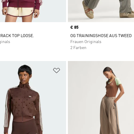
Price
€ 85
TRACK TOP LOOSE.
OG TRAININGSHOSE AUS TWEED
ginals
Frauen Originals
2 Farben
te hinzufügen
Zur Wunschliste hinzufügen