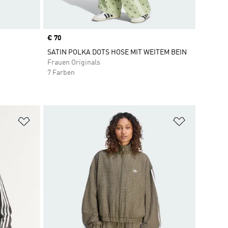
Price
€ 70
SATIN POLKA DOTS HOSE MIT WEITEM BEIN
Frauen Originals
7 Farben
Zur Wunschliste hinzufügen
Zur Wunsch