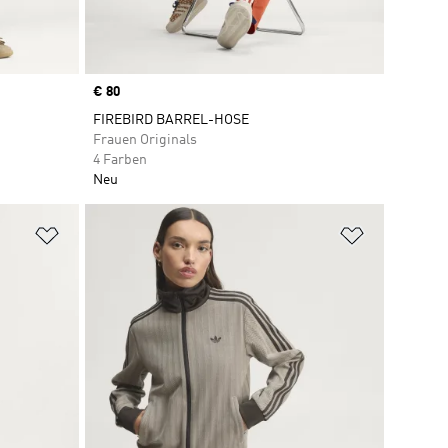
Price
€ 80
FIREBIRD BARREL-HOSE
Frauen Originals
4 Farben
Neu
Zur Wunschliste hinzufügen
Zur Wunsch