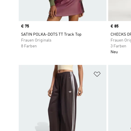
Price
€ 75
Price
€ 85
SATIN POLKA-DOTS TT Track Top
CHECKS OR
Frauen Originals
Frauen Ori
8 Farben
3 Farben
Neu
Zur Wunschlis