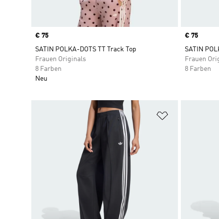
Price
€ 75
Price
€ 75
SATIN POLKA-DOTS TT Track Top
SATIN POL
Frauen Originals
Frauen Ori
8 Farben
8 Farben
Neu
Zur Wunschlis