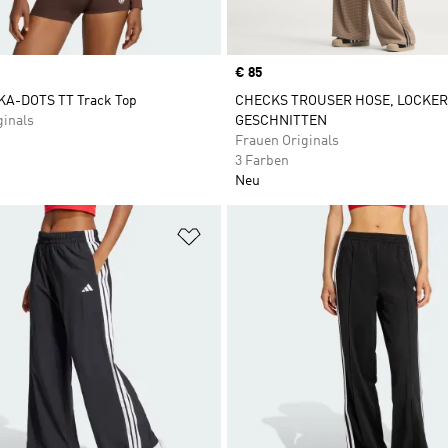
Price
€ 85
KA-DOTS TT Track Top
CHECKS TROUSER HOSE, LOCKER
ginals
GESCHNITTEN
Frauen Originals
3 Farben
Neu
te hinzufügen
Zur Wunschliste hinzufügen