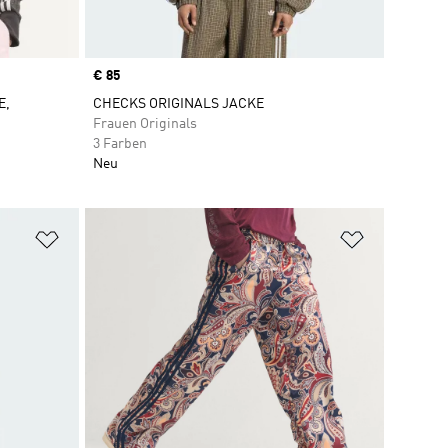
Price
€ 85
E,
CHECKS ORIGINALS JACKE
Frauen Originals
3 Farben
Neu
Zur Wunschliste hinzufügen
Zur Wunsch