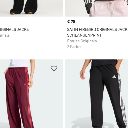
Price
€ 75
IGINALS JACKE
SATIN FIREBIRD ORIGINALS JACK
ginals
SCHLANGENPRINT
Frauen Originals
2 Farben
te hinzufügen
Zur Wunschliste hinzufügen