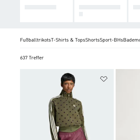
TRACK TOPS
TRAININGSHOSE
SE
N
Fußballtrikots
T-Shirts & Tops
Shorts
Sport-BHs
Badem
637 Treffer
Zur Wunschlis