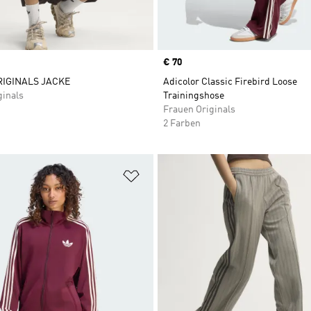
Price
€ 70
IGINALS JACKE
Adicolor Classic Firebird Loose
ginals
Trainingshose
Frauen Originals
2 Farben
te hinzufügen
Zur Wunschliste hinzufügen