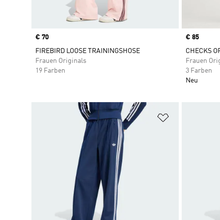
Price
€ 70
Price
€ 85
FIREBIRD LOOSE TRAININGSHOSE
CHECKS OR
Frauen Originals
Frauen Ori
19 Farben
3 Farben
Neu
Zur Wunschlis