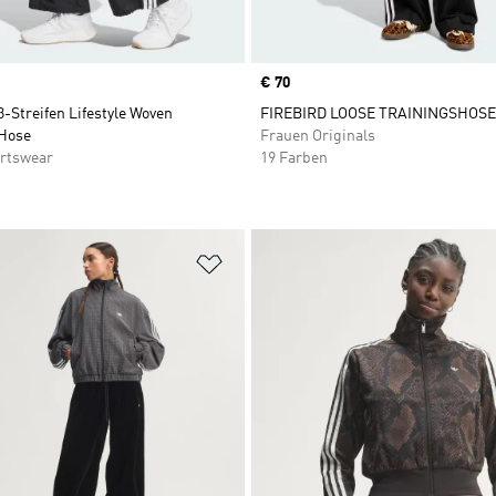
Price
€ 70
3-Streifen Lifestyle Woven
FIREBIRD LOOSE TRAININGSHOSE
Hose
Frauen Originals
rtswear
19 Farben
te hinzufügen
Zur Wunschliste hinzufügen