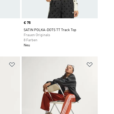
Price
€ 75
SATIN POLKA-DOTS TT Track Top
Frauen Originals
8 Farben
Neu
Zur Wunschliste hinzufügen
Zur Wunsch