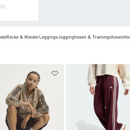
TS
ode
Röcke & Kleider
Leggings
Jogginghosen & Trainingshosen
Ho
te hinzufügen
Zur Wunschliste hinzufügen