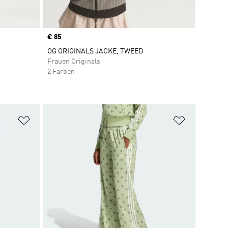
Price
€ 85
OG ORIGINALS JACKE, TWEED
Frauen Originals
2 Farben
Zur Wunschliste hinzufügen
Zur Wunsch