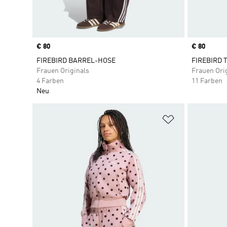
Price
€ 80
Price
€ 80
FIREBIRD BARREL-HOSE
FIREBIRD 
Frauen Originals
Frauen Ori
4 Farben
11 Farben
Neu
Zur Wunschlis