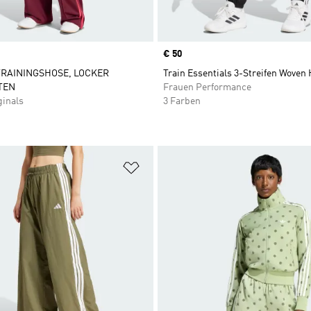
Price
€ 50
TRAININGSHOSE, LOCKER
Train Essentials 3-Streifen Woven
TEN
Frauen Performance
ginals
3 Farben
te hinzufügen
Zur Wunschliste hinzufügen