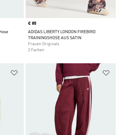
Price
€ 85
 Hose
ADIDAS LIBERTY LONDON FIREBIRD
TRAININGSHOSE AUS SATIN
Frauen Originals
2 Farben
Zur Wunschliste hinzufügen
Zur Wunsch