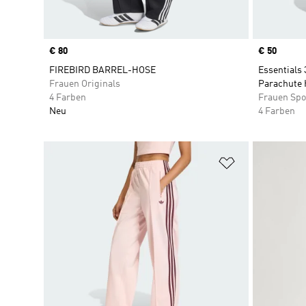
Price
€ 80
Price
€ 50
FIREBIRD BARREL-HOSE
Essentials 
Frauen Originals
Parachute 
4 Farben
Frauen Spo
Neu
4 Farben
Zur Wunschlis