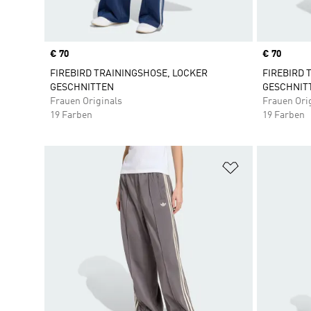
Price
€ 70
Price
€ 70
FIREBIRD TRAININGSHOSE, LOCKER
FIREBIRD 
GESCHNITTEN
GESCHNIT
Frauen Originals
Frauen Ori
19 Farben
19 Farben
Zur Wunschlis