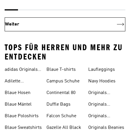
Weiter
TOPS FÜR HERREN UND MEHR ZU
ENTDECKEN
adidas Originals
Blaue T-shirts
Laufleggings
Sale
Adilette
Campus Schuhe
Navy Hoodies
Badelatschen
Blaue Hosen
Continental 80
Originals
Badeanzüge
Blaue Mäntel
Duffle Bags
Originals
Badeschlappen
Blaue Poloshirts
Falcon Schuhe
Originals
Bauchfreie
Blaue Sweatshirts
Gazelle All Black
Originals Beanies