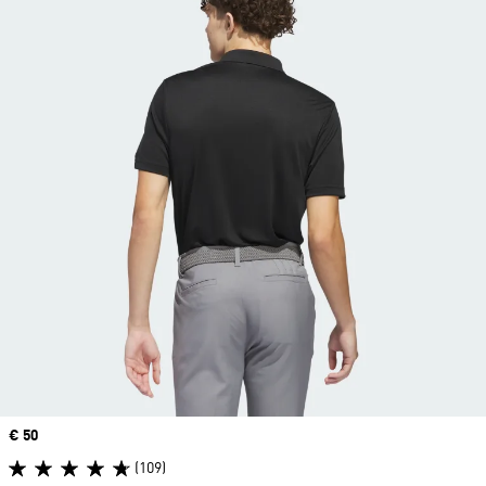
Price
€ 50
(109)