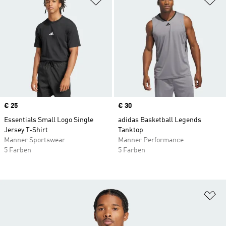
Price
€ 25
Price
€ 30
Essentials Small Logo Single
adidas Basketball Legends
Jersey T-Shirt
Tanktop
Männer Sportswear
Männer Performance
5 Farben
5 Farben
Zu