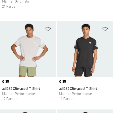
Männer Originals
21 Farben
Zur Wunschliste hinzufügen
Zu
Price
€ 35
Price
€ 35
adi365 Climacool T-Shirt
adi365 Climacool T-Shirt
Männer Performance
Männer Performance
12 Farben
11 Farben