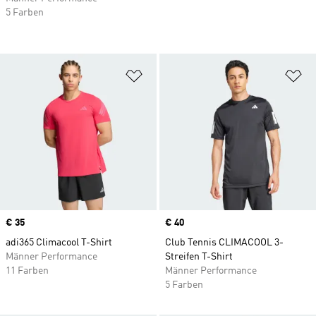
5 Farben
Zur Wunschliste hinzufügen
Zu
Price
€ 35
Price
€ 40
adi365 Climacool T-Shirt
Club Tennis CLIMACOOL 3-
Männer Performance
Streifen T-Shirt
11 Farben
Männer Performance
5 Farben