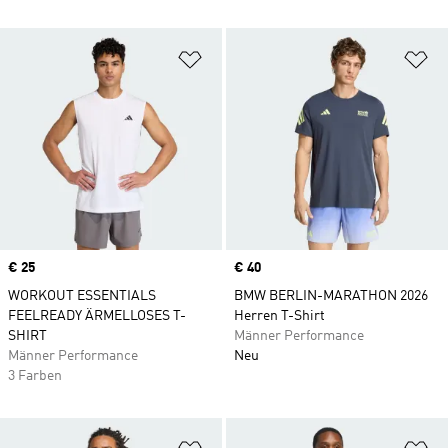
Zur Wunschliste hinzufügen
Zu
Price
€ 25
Price
€ 40
WORKOUT ESSENTIALS
BMW BERLIN-MARATHON 2026
FEELREADY ÄRMELLOSES T-
Herren T-Shirt
SHIRT
Männer Performance
Männer Performance
Neu
3 Farben
Zur Wunschliste hinzufügen
Zu