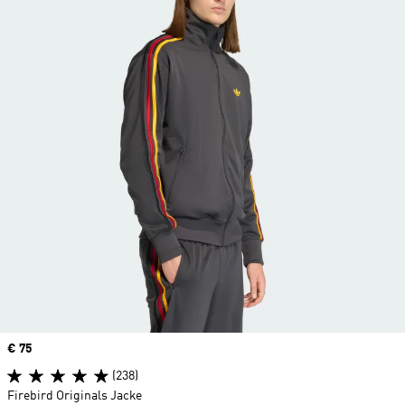
Price
€ 75
(238)
Firebird Originals Jacke