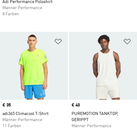
Adi Performance Poloshirt
Männer Performance
8 Farben
Zur Wunschliste hinzufügen
Zu
Price
€ 35
Price
€ 40
adi365 Climacool T-Shirt
PUREMOTION TANKTOP,
Männer Performance
GERIPPT
11 Farben
Männer Performance