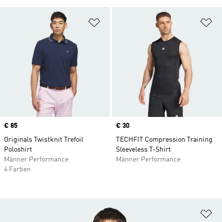
Zur Wunschliste hinzufügen
Zu
Price
€ 85
Price
€ 30
Originals Twistknit Trefoil
TECHFIT Compression Training
Poloshirt
Sleeveless T-Shirt
Männer Performance
Männer Performance
4 Farben
Zu