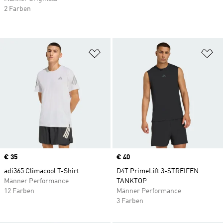
2 Farben
Zur Wunschliste hinzufügen
Zu
Price
€ 35
Price
€ 40
adi365 Climacool T-Shirt
D4T PrimeLift 3-STREIFEN
Männer Performance
TANKTOP
12 Farben
Männer Performance
3 Farben