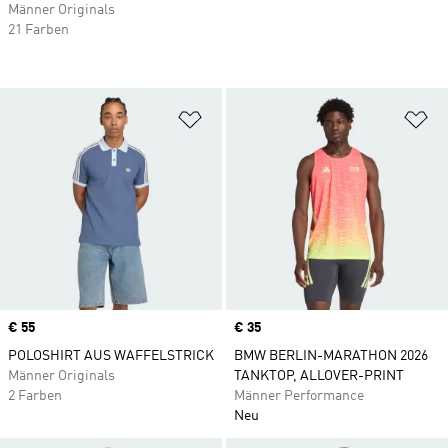
Männer Originals
21 Farben
Zur Wunschliste hinzufügen
Zu
Price
€ 55
Price
€ 35
POLOSHIRT AUS WAFFELSTRICK
BMW BERLIN-MARATHON 2026
Männer Originals
TANKTOP, ALLOVER-PRINT
2 Farben
Männer Performance
Neu