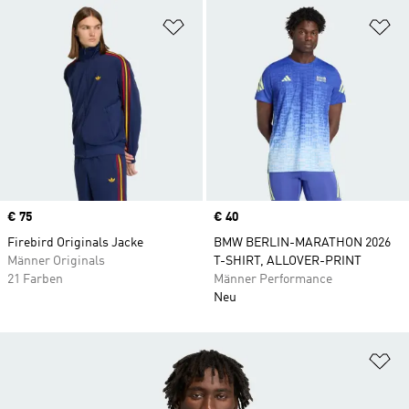
Zur Wunschliste hinzufügen
Zu
Price
€ 75
Price
€ 40
Firebird Originals Jacke
BMW BERLIN-MARATHON 2026
Männer Originals
T-SHIRT, ALLOVER-PRINT
21 Farben
Männer Performance
Neu
Zu