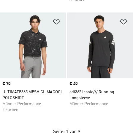
3 Farben
Zur Wunschliste hinzufügen
Zu
Price
€ 70
Price
€ 40
ULTIMATE365 MESH CLIMACOOL
adi365 Iconic/// Running
POLOSHIRT
Longsleeve
Männer Performance
Männer Performance
2 Farben
Seite: 1 von 9