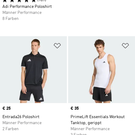
(109)
Adi Performance Poloshirt
Männer Performance
8 Farben
Zur Wunschliste hinzufügen
Zu
Price
€ 25
Price
€ 35
Entrada26 Poloshirt
PrimeLift Essentials Workout
Männer Performance
Tanktop, gerippt
2 Farben
Männer Performance