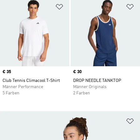
Zur Wunschliste hinzufügen
Zu
Price
€ 35
Price
€ 30
Club Tennis Climacool T-Shirt
DROP NEEDLE TANKTOP
Männer Performance
Männer Originals
5 Farben
2 Farben
Zu