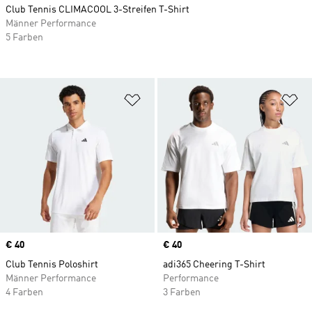
Club Tennis CLIMACOOL 3-Streifen T-Shirt
Männer Performance
5 Farben
Zur Wunschliste hinzufügen
Zu
Price
€ 40
Price
€ 40
Club Tennis Poloshirt
adi365 Cheering T-Shirt
Männer Performance
Performance
4 Farben
3 Farben