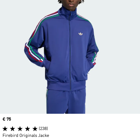
Price
€ 75
(238)
Firebird Originals Jacke