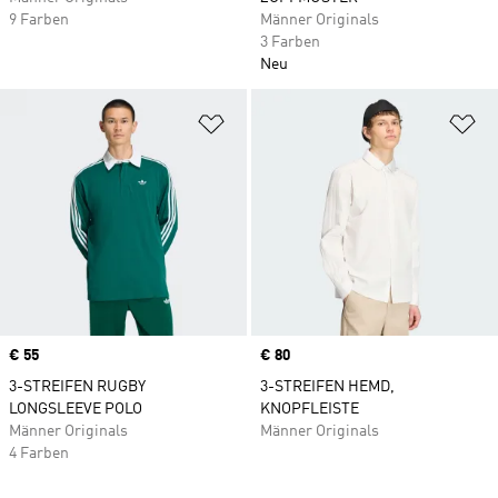
9 Farben
Männer Originals
3 Farben
Neu
Zur Wunschliste hinzufügen
Zu
Price
€ 55
Price
€ 80
3-STREIFEN RUGBY
3-STREIFEN HEMD,
LONGSLEEVE POLO
KNOPFLEISTE
Männer Originals
Männer Originals
4 Farben