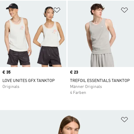
Zur Wunschliste hinzufügen
Zu
Price
€ 35
Price
€ 23
LOVE UNITES GFX TANKTOP
TREFOIL ESSENTIALS TANKTOP
Originals
Männer Originals
4 Farben
Zu