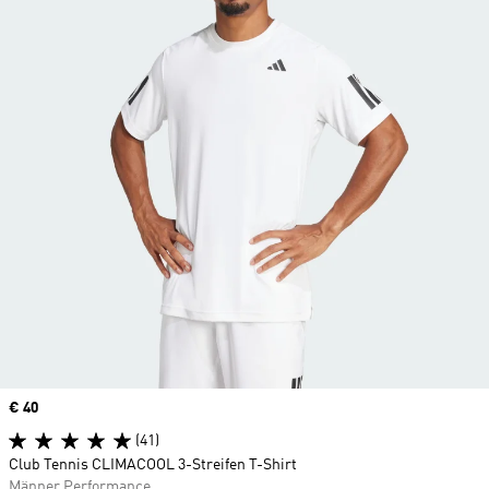
Price
€ 40
(41)
Club Tennis CLIMACOOL 3-Streifen T-Shirt
Männer Performance