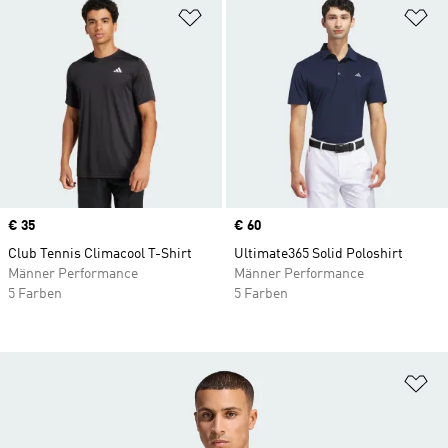
Zur Wunschliste hinzufügen
Zu
Price
€ 35
Price
€ 60
Club Tennis Climacool T-Shirt
Ultimate365 Solid Poloshirt
Männer Performance
Männer Performance
5 Farben
5 Farben
Zu