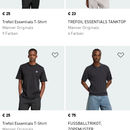
Price
€ 25
Price
€ 23
Trefoil Essentials T-Shirt
TREFOIL ESSENTIALS TANKTOP
Männer Originals
Männer Originals
9 Farben
4 Farben
Zur Wunschliste hinzufügen
Zu
Price
€ 25
Price
€ 75
Trefoil Essentials T-Shirt
FUSSBALLTRIKOT,
Männer Originals
ZOPFMUSTER