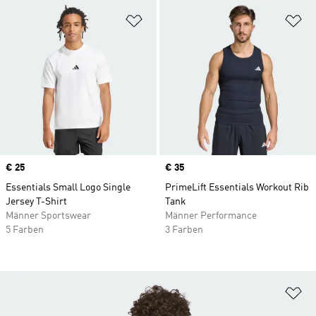
Zur Wunschliste hinzufügen
Zu
Price
€ 25
Price
€ 35
Essentials Small Logo Single
PrimeLift Essentials Workout Rib
Jersey T-Shirt
Tank
Männer Sportswear
Männer Performance
5 Farben
3 Farben
Zu