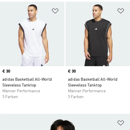
Zur Wunschliste hinzufügen
Zu
Price
€ 30
Price
€ 30
adidas Basketball All-World
adidas Basketball All-World
Sleeveless Tanktop
Sleeveless Tanktop
Männer Performance
Männer Performance
5 Farben
5 Farben
Zu