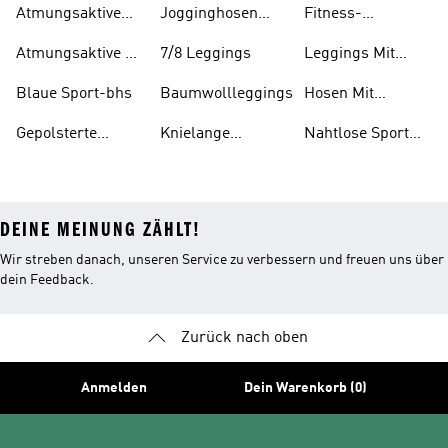
Atmungsaktive
Jogginghosen
Fitness-
Mädchen
Socken
Aus Baumwolle
bekleidung
Atmungsaktive T-
7/8 Leggings
Leggings Mit
Mädchen
shirts
Taschen
Blaue Sport-bhs
Baumwollleggings
Hosen Mit
Taschen
Gepolsterte
Knielange
Nahtlose Sport
Sport-bhs
Leggings
Bhs
DEINE MEINUNG ZÄHLT!
Wir streben danach, unseren Service zu verbessern und freuen uns über
dein Feedback.
Zurück nach oben
Anmelden
Dein Warenkorb (0)