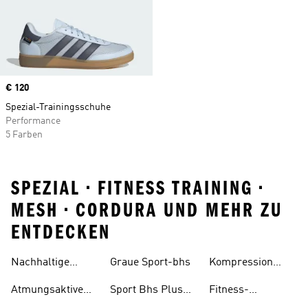
Price
€ 120
Spezial-Trainingsschuhe
Performance
5 Farben
SPEZIAL • FITNESS TRAINING •
MESH • CORDURA UND MEHR ZU
ENTDECKEN
Nachhaltige
Graue Sport-bhs
Kompression
Trainingsbekleidung
Leggings
Atmungsaktive
Sport Bhs Plus
Fitness-
Schuhe
Size
bekleidung