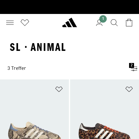
1
SL · ANIMAL
2
3 Treffer
Zur Wunschliste hinzufügen
Zu