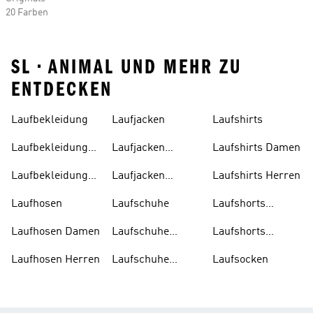
20 Farben
SL • ANIMAL UND MEHR ZU
ENTDECKEN
Laufbekleidung
Laufjacken
Laufshirts
Laufbekleidung
Laufjacken
Laufshirts Damen
Damen
Damen
Laufbekleidung
Laufjacken
Laufshirts Herren
Herren
Herren
Laufhosen
Laufschuhe
Laufshorts
Damen
Laufhosen Damen
Laufschuhe
Laufshorts
Damen
Herren
Laufhosen Herren
Laufschuhe
Laufsocken
Herren