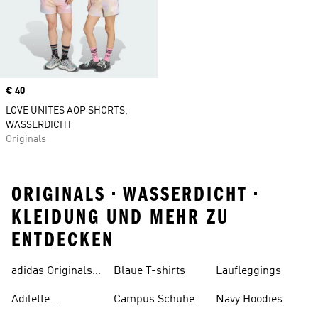
Price
€ 40
LOVE UNITES AOP SHORTS,
WASSERDICHT
Originals
ORIGINALS • WASSERDICHT •
KLEIDUNG UND MEHR ZU
ENTDECKEN
adidas Originals
Blaue T-shirts
Laufleggings
Sale
Adilette
Campus Schuhe
Navy Hoodies
Badelatschen