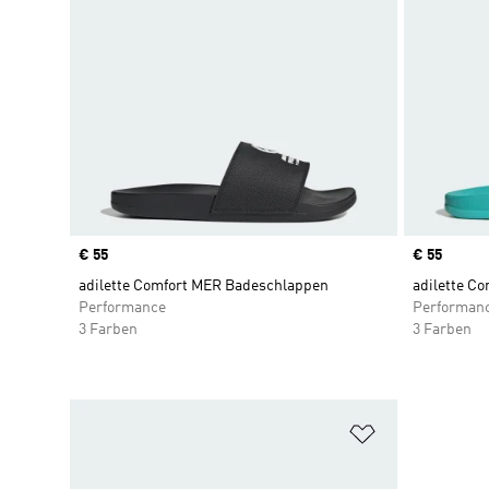
Price
€ 55
Price
€ 55
adilette Comfort MER Badeschlappen
adilette C
Performance
Performan
3 Farben
3 Farben
Zur Wunschlis