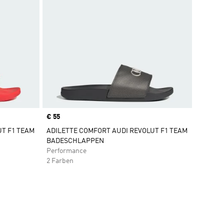
Price
€ 55
UT F1 TEAM
ADILETTE COMFORT AUDI REVOLUT F1 TEAM
BADESCHLAPPEN
Performance
2 Farben