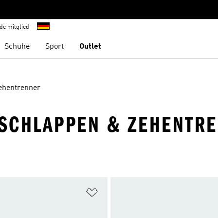
de mitglied
Schuhe
Sport
Outlet
ehentrenner
ESCHLAPPEN & ZEHENTR
te hinzufügen
Zur Wunschliste hinzufügen