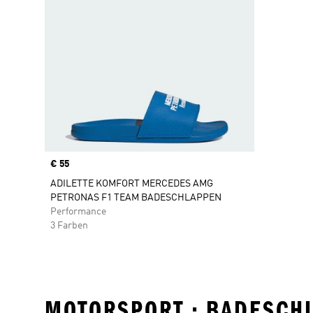
Price
€ 55
ADILETTE KOMFORT MERCEDES AMG
PETRONAS F1 TEAM BADESCHLAPPEN
Performance
3 Farben
MOTORSPORT • BADESCH