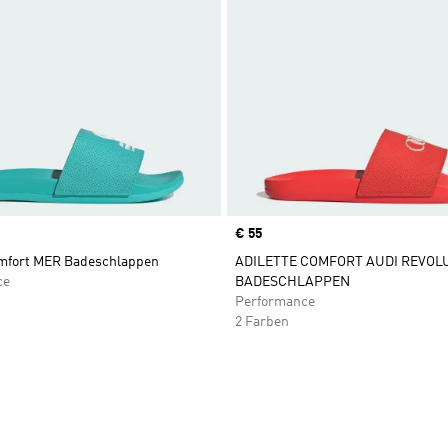
Price
€ 55
omfort MER Badeschlappen
ADILETTE COMFORT AUDI REVOL
ce
BADESCHLAPPEN
Performance
2 Farben
te hinzufügen