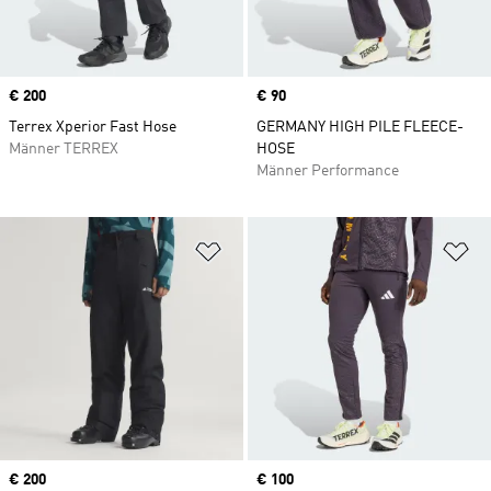
Price
€ 200
Price
€ 90
Terrex Xperior Fast Hose
GERMANY HIGH PILE FLEECE-
Männer TERREX
HOSE
Männer Performance
Zur Wunschliste hinzufügen
Zu
Price
€ 200
Price
€ 100