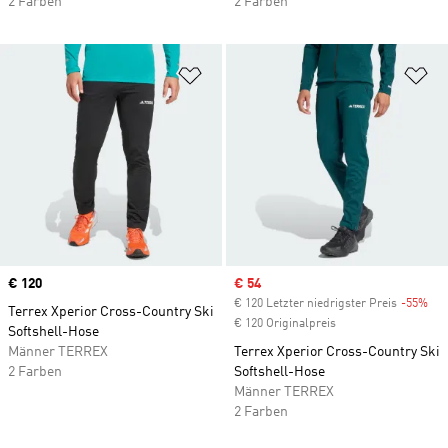
2 Farben
2 Farben
Zur Wunschliste hinzufügen
Zu
Price
€ 120
Sale price
€ 54
€ 120 Letzter niedrigster Preis
-55%
Dis
Terrex Xperior Cross-Country Ski
€ 120 Originalpreis
Softshell-Hose
Männer TERREX
Terrex Xperior Cross-Country Ski
2 Farben
Softshell-Hose
Männer TERREX
2 Farben