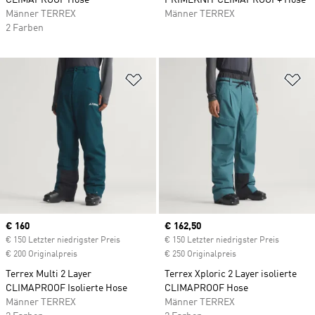
CLIMAPROOF Hose
PRIMEKNIT CLIMAPROOF+ Hose
Männer TERREX
Männer TERREX
2 Farben
Zur Wunschliste hinzufügen
Zu
Current price
€ 160
Current price
€ 162,50
€ 150 Letzter niedrigster Preis
€ 150 Letzter niedrigster Preis
€ 200 Originalpreis
€ 250 Originalpreis
Terrex Multi 2 Layer
Terrex Xploric 2 Layer isolierte
CLIMAPROOF Isolierte Hose
CLIMAPROOF Hose
Männer TERREX
Männer TERREX