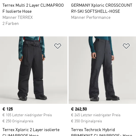
Terrex Multi 2 Layer CLIMAPROO
GERMANY Xploric CROSSCOUNT
F Isolierte Hose
RY-SKI SOFTSHELL-HOSE
Männer TERREX
Männer Performance
2 Farben
Zur Wunschliste hinzufügen
Zu
Current price
€ 125
Current price
€ 262,50
€ 105 Letzter niedrigster Preis
€ 245 Letzter niedrigster Preis
€ 250 Originalpreis
€ 350 Originalpreis
Terrex Xploric 2 Layer isolierte
Terrex Techrock Hybrid