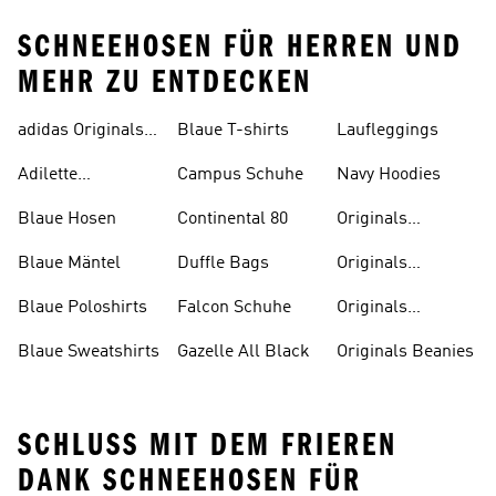
SCHNEEHOSEN FÜR HERREN UND
MEHR ZU ENTDECKEN
adidas Originals
Blaue T-shirts
Laufleggings
Sale
Adilette
Campus Schuhe
Navy Hoodies
Badelatschen
Blaue Hosen
Continental 80
Originals
Badeanzüge
Blaue Mäntel
Duffle Bags
Originals
Badeschlappen
Blaue Poloshirts
Falcon Schuhe
Originals
Bauchfreie
Blaue Sweatshirts
Gazelle All Black
Originals Beanies
Oberteile
SCHLUSS MIT DEM FRIEREN
DANK SCHNEEHOSEN FÜR