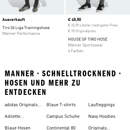
Ausverkauft
Current price
€ 45,50
€ 32,90 Letzter niedrigster Preis
Tiro 26 Liga Trainingshose
€ 70 Originalpreis
Männer Performance
HOUSE OF TIRO HOSE
Männer Sportswear
4 Farben
MANNER • SCHNELLTROCKNEND •
HOSEN UND MEHR ZU
ENTDECKEN
adidas Originals
Blaue T-shirts
Laufleggings
Sale
Adilette
Campus Schuhe
Navy Hoodies
Badelatschen
Blaue Hosen
Continental 80
Originals