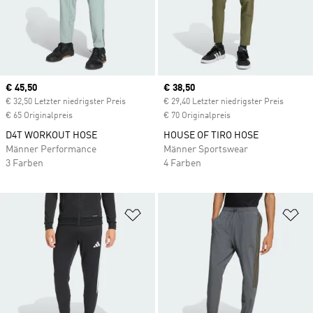
Current price
€ 45,50
Current price
€ 38,50
€ 32,50 Letzter niedrigster Preis
€ 29,40 Letzter niedrigster Preis
€ 65 Originalpreis
€ 70 Originalpreis
D4T WORKOUT HOSE
HOUSE OF TIRO HOSE
Männer Performance
Männer Sportswear
3 Farben
4 Farben
Zur Wunschliste hinzufügen
Zu