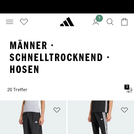
1
MÄNNER ·
SCHNELLTROCKNEND ·
HOSEN
3
20 Treffer
Zur Wunschliste hinzufügen
Zu