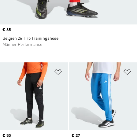
Price
€ 65
Belgien 26 Tiro Trainingshose
Männer Performance
Zur Wunschliste hinzufügen
Zu
Price
€ 50
Current price
€ 27