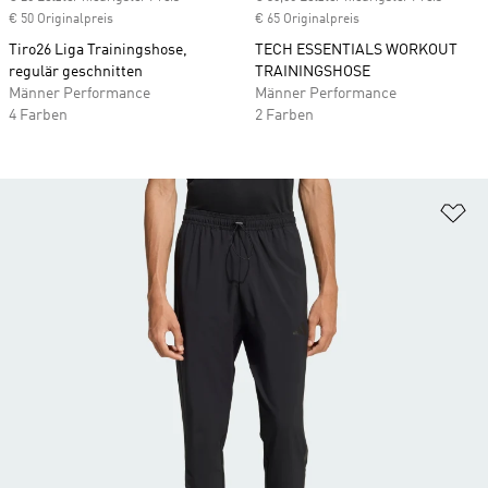
€ 50 Originalpreis
€ 65 Originalpreis
Tiro26 Liga Trainingshose,
TECH ESSENTIALS WORKOUT
regulär geschnitten
TRAININGSHOSE
Männer Performance
Männer Performance
4 Farben
2 Farben
Zu