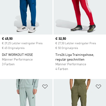
Current price
€ 45,50
Current price
€ 32,50
€ 29,25 Letzter niedrigster Preis
€ 27,50 Letzter niedrigster Preis
€ 65 Originalpreis
€ 50 Originalpreis
D4T WORKOUT HOSE
Tiro26 Liga Trainingshose,
Männer Performance
regulär geschnitten
3 Farben
Männer Performance
4 Farben
Zur Wunschliste hinzufügen
Zu