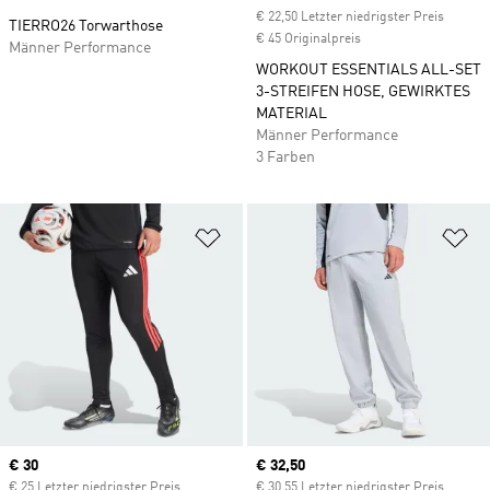
€ 22,50 Letzter niedrigster Preis
TIERRO26 Torwarthose
€ 45 Originalpreis
Männer Performance
WORKOUT ESSENTIALS ALL-SET
3-STREIFEN HOSE, GEWIRKTES
MATERIAL
Männer Performance
3 Farben
Zur Wunschliste hinzufügen
Zu
Current price
€ 30
Current price
€ 32,50
€ 25 Letzter niedrigster Preis
€ 30,55 Letzter niedrigster Preis