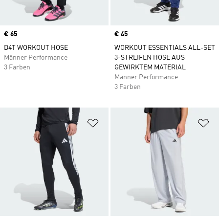
Price
€ 65
Price
€ 45
D4T WORKOUT HOSE
WORKOUT ESSENTIALS ALL-SET
Männer Performance
3-STREIFEN HOSE AUS
3 Farben
GEWIRKTEM MATERIAL
Männer Performance
3 Farben
Zur Wunschliste hinzufügen
Zu