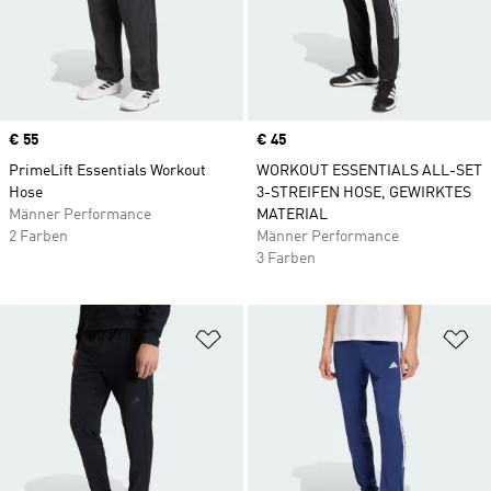
Price
€ 55
Price
€ 45
PrimeLift Essentials Workout
WORKOUT ESSENTIALS ALL-SET
Hose
3-STREIFEN HOSE, GEWIRKTES
Männer Performance
MATERIAL
2 Farben
Männer Performance
3 Farben
Zur Wunschliste hinzufügen
Zu