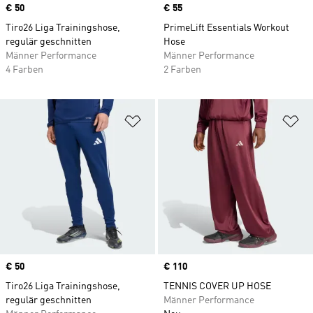
Price
€ 50
Price
€ 55
Tiro26 Liga Trainingshose,
PrimeLift Essentials Workout
regulär geschnitten
Hose
Männer Performance
Männer Performance
4 Farben
2 Farben
Zur Wunschliste hinzufügen
Zu
Price
€ 50
Price
€ 110
Tiro26 Liga Trainingshose,
TENNIS COVER UP HOSE
regulär geschnitten
Männer Performance