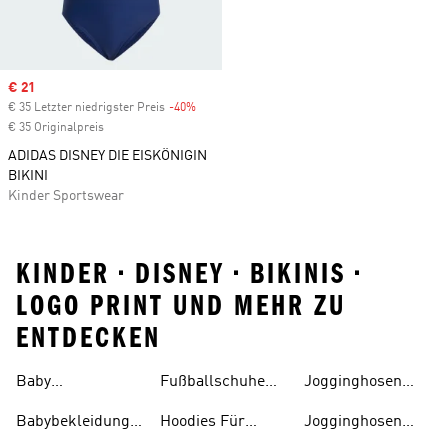
Sale price
€ 21
€ 35 Letzter niedrigster Preis
-40%
Discount
€ 35 Originalpreis
ADIDAS DISNEY DIE EISKÖNIGIN
BIKINI
Kinder Sportswear
KINDER • DISNEY • BIKINIS •
LOGO PRINT UND MEHR ZU
ENTDECKEN
Baby
Fußballschuhe
Jogginghosen
Trainingsanzüge
Für Kinder
Jungen
Babybekleidung
Hoodies Für
Jogginghosen
Für 0-1-jährige
Kinder
Mädchen