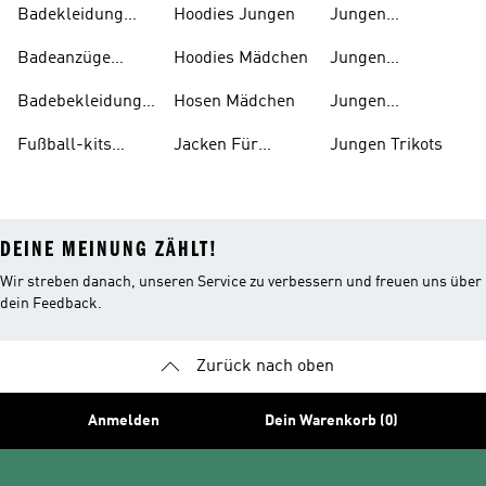
Badekleidung
Hoodies Jungen
Jungen
Jungen
Sportschuhe
Badeanzüge
Hoodies Mädchen
Jungen
Mädchen
Tennisbekleidung
Badebekleidung
Hosen Mädchen
Jungen
Kinder
Tennisschuhe
Fußball-kits
Jacken Für
Jungen Trikots
Baby's
Jungen
DEINE MEINUNG ZÄHLT!
Wir streben danach, unseren Service zu verbessern und freuen uns über
dein Feedback.
Zurück nach oben
Anmelden
Dein Warenkorb (0)