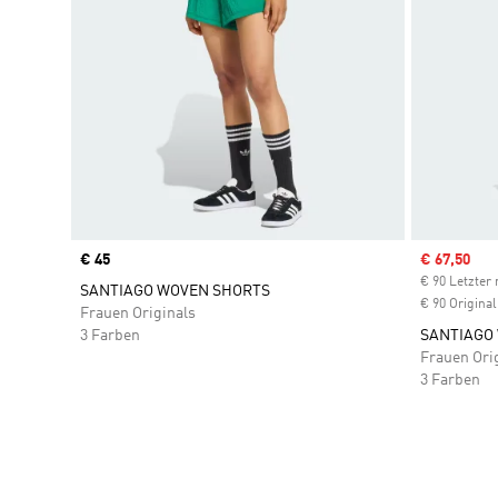
Price
€ 45
Sale price
€ 67,50
€ 90 Letzter 
SANTIAGO WOVEN SHORTS
€ 90 Original
Frauen Originals
3 Farben
SANTIAGO
Frauen Ori
3 Farben