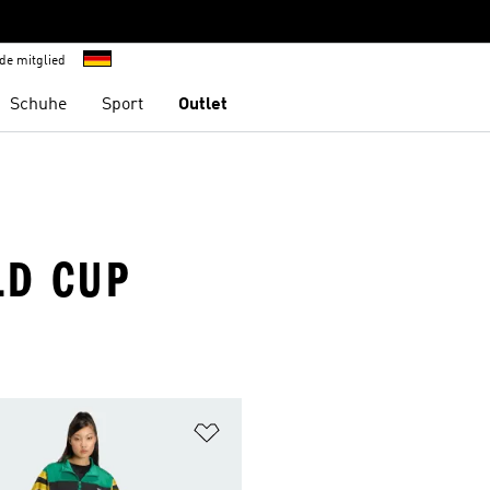
de mitglied
Schuhe
Sport
Outlet
LD CUP
te hinzufügen
Zur Wunschliste hinzufügen