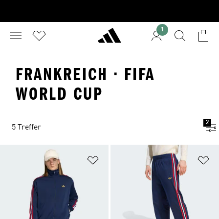
1
FRANKREICH · FIFA
WORLD CUP
2
5 Treffer
Zur Wunschliste hinzufügen
Zu