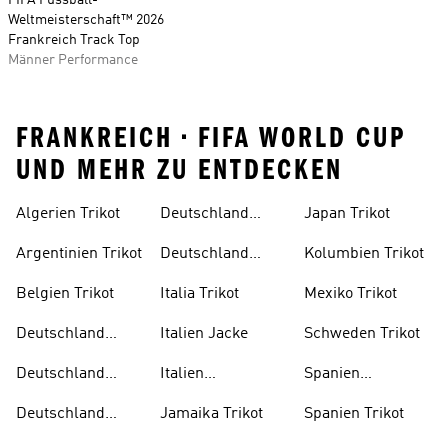
FIFA Fussball-
Weltmeisterschaft™ 2026
Frankreich Track Top
Männer Performance
FRANKREICH • FIFA WORLD CUP
UND MEHR ZU ENTDECKEN
Algerien Trikot
Deutschland
Japan Trikot
Trikot Damen
Argentinien Trikot
Deutschland
Kolumbien Trikot
Trikot Kind
Belgien Trikot
Italia Trikot
Mexiko Trikot
Deutschland
Italien Jacke
Schweden Trikot
Auswärtstrikot
Deutschland
Italien
Spanien
Trainingsanzug
Trainingsanzug
Trainingsanzug
Deutschland
Jamaika Trikot
Spanien Trikot
Trikot