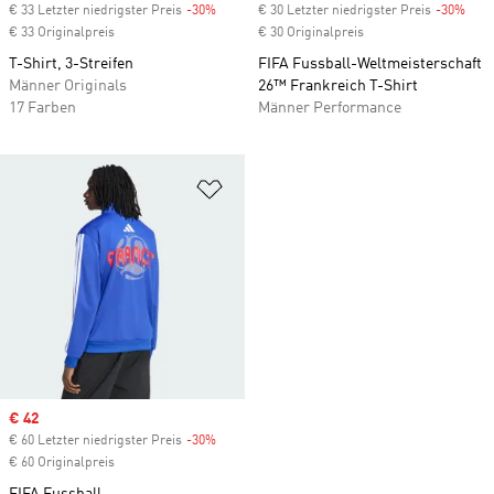
€ 33 Letzter niedrigster Preis
-30%
Discount
€ 30 Letzter niedrigster Preis
-30%
Disc
€ 33 Originalpreis
€ 30 Originalpreis
T-Shirt, 3-Streifen
FIFA Fussball-Weltmeisterschaft
Männer Originals
26™ Frankreich T-Shirt
17 Farben
Männer Performance
Zur Wunschliste hinzufügen
Sale price
€ 42
€ 60 Letzter niedrigster Preis
-30%
Discount
€ 60 Originalpreis