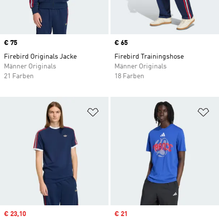
Price
€ 75
Price
€ 65
Firebird Originals Jacke
Firebird Trainingshose
Männer Originals
Männer Originals
21 Farben
18 Farben
Zur Wunschliste hinzufügen
Zu
Sale price
€ 23,10
Sale price
€ 21