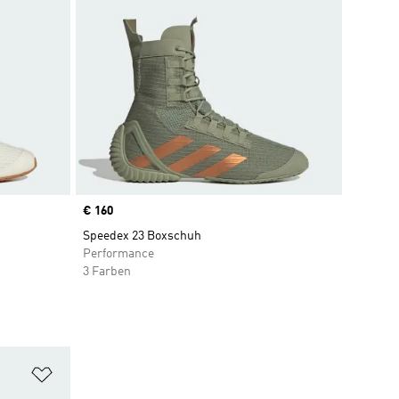
Price
€ 160
Speedex 23 Boxschuh
Performance
3 Farben
Zur Wunschliste hinzufügen