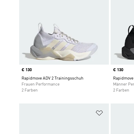
Price
€ 130
Price
€ 130
Rapidmove ADV 2 Trainingsschuh
Rapidmove 
Frauen Performance
Männer Pe
2 Farben
2 Farben
Zur Wunschlis