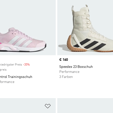
Price
€ 160
niedrigster Preis
-35%
Discount
Speedex 23 Boxschuh
preis
Performance
ntrol Trainingsschuh
3 Farben
rformance
te hinzufügen
Zur Wunschliste hinzufügen