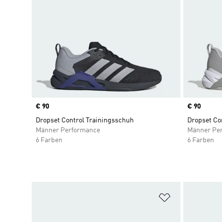
Price
€ 90
Price
€ 90
Dropset Control Trainingsschuh
Dropset Co
Männer Performance
Männer Pe
6 Farben
6 Farben
Zur Wunschlis