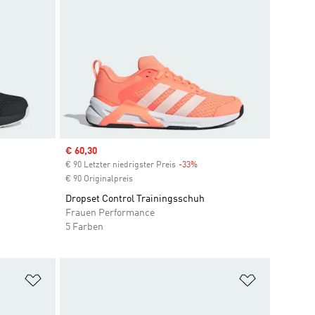
Sale price
€ 60,30
€ 90 Letzter niedrigster Preis
-33%
Discount
€ 90 Originalpreis
Dropset Control Trainingsschuh
Frauen Performance
5 Farben
Zur Wunschliste hinzufügen
Zur Wunsch