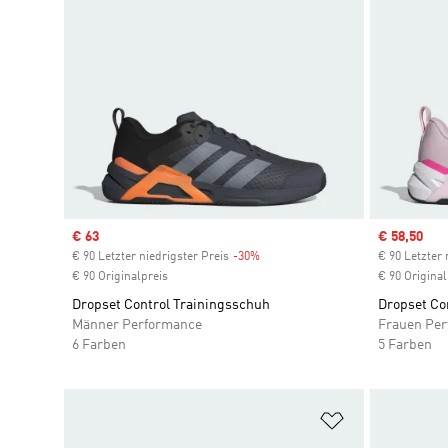
Sale price
€ 63
Sale price
€ 58,50
€ 90 Letzter niedrigster Preis
-30%
Discount
€ 90 Letzter 
€ 90 Originalpreis
€ 90 Original
Dropset Control Trainingsschuh
Dropset Co
Männer Performance
Frauen Pe
6 Farben
5 Farben
Zur Wunschlis