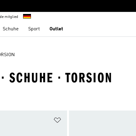
de mitglied
Schuhe
Sport
Outlet
ORSION
 · SCHUHE · TORSION
te hinzufügen
Zur Wunschliste hinzufügen