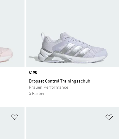
Price
€ 90
Dropset Control Trainingsschuh
Frauen Performance
5 Farben
Zur Wunschliste hinzufügen
Zur Wunsch