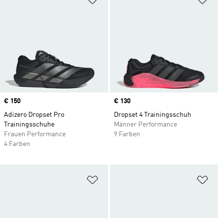
Price
€ 150
Price
€ 130
Adizero Dropset Pro
Dropset 4 Trainingsschuh
Trainingsschuhe
Männer Performance
Frauen Performance
9 Farben
4 Farben
Zur Wunschliste hinzufügen
Zu