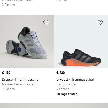
Männer Performance
7 Farben
3 Farben
Zur Wunschliste hinzufügen
Zu
Price
€ 130
Price
€ 130
Dropset 4 Trainingsschuh
Dropset 4 Trainingsschuh
Männer Performance
Performance
9 Farben
9 Farben
30 Tage testen