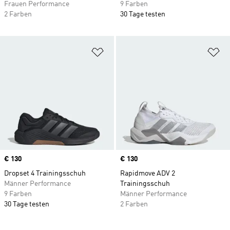
Frauen Performance
9 Farben
2 Farben
30 Tage testen
Zur Wunschliste hinzufügen
Zu
Price
€ 130
Price
€ 130
Dropset 4 Trainingsschuh
Rapidmove ADV 2
Männer Performance
Trainingsschuh
9 Farben
Männer Performance
30 Tage testen
2 Farben