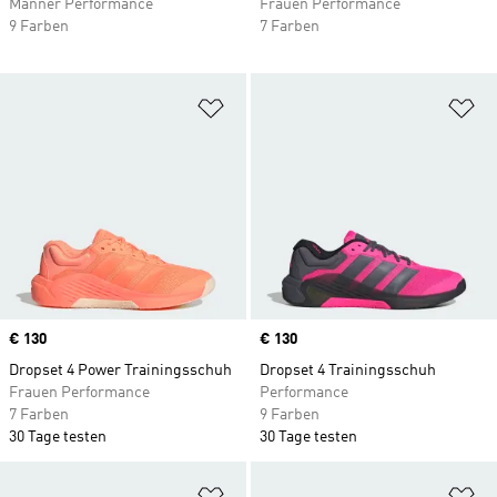
Männer Performance
Frauen Performance
9 Farben
7 Farben
Zur Wunschliste hinzufügen
Zu
Price
€ 130
Price
€ 130
Dropset 4 Power Trainingsschuh
Dropset 4 Trainingsschuh
Frauen Performance
Performance
7 Farben
9 Farben
30 Tage testen
30 Tage testen
Zur Wunschliste hinzufügen
Zu