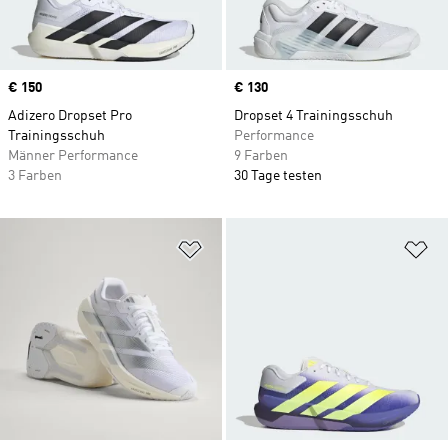
Price
€ 150
Price
€ 130
Adizero Dropset Pro
Dropset 4 Trainingsschuh
Trainingsschuh
Performance
Männer Performance
9 Farben
3 Farben
30 Tage testen
Zur Wunschliste hinzufügen
Zu