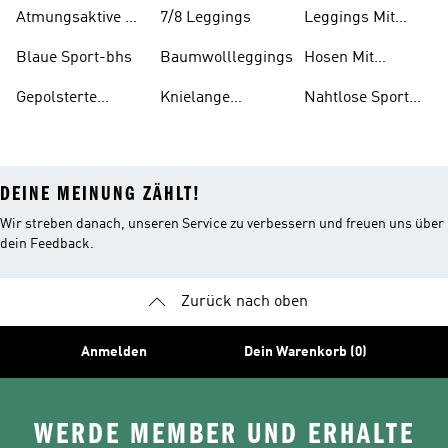
Socken
Aus Baumwolle
bekleidung
Atmungsaktive T-
7/8 Leggings
Leggings Mit
Mädchen
shirts
Taschen
Blaue Sport-bhs
Baumwollleggings
Hosen Mit
Taschen
Gepolsterte
Knielange
Nahtlose Sport
Sport-bhs
Leggings
Bhs
DEINE MEINUNG ZÄHLT!
Wir streben danach, unseren Service zu verbessern und freuen uns über
dein Feedback.
Zurück nach oben
Anmelden
Dein Warenkorb (0)
WERDE MEMBER UND ERHALTE