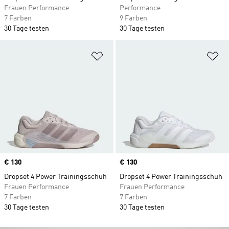
Frauen Performance
Performance
7 Farben
9 Farben
30 Tage testen
30 Tage testen
Zur Wunschliste hinzufügen
Zu
Price
€ 130
Price
€ 130
Dropset 4 Power Trainingsschuh
Dropset 4 Power Trainingsschuh
Frauen Performance
Frauen Performance
7 Farben
7 Farben
30 Tage testen
30 Tage testen