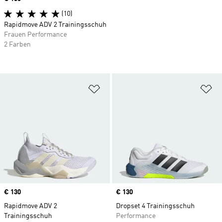
(10)
Rapidmove ADV 2 Trainingsschuh
Frauen Performance
2 Farben
Zur Wunschliste hinzufügen
Zu
Price
€ 130
Price
€ 130
Rapidmove ADV 2
Dropset 4 Trainingsschuh
Trainingsschuh
Performance