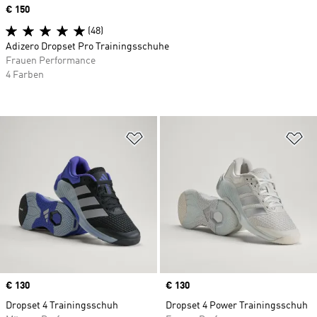
Price
€ 150
(48)
Adizero Dropset Pro Trainingsschuhe
Frauen Performance
4 Farben
Zur Wunschliste hinzufügen
Zu
Price
€ 130
Price
€ 130
Dropset 4 Trainingsschuh
Dropset 4 Power Trainingsschuh