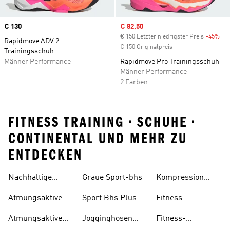
Price
€ 130
Sale price
€ 82,50
€ 150 Letzter niedrigster Preis
-45%
Dis
Rapidmove ADV 2
€ 150 Originalpreis
Trainingsschuh
Männer Performance
Rapidmove Pro Trainingsschuh
Männer Performance
2 Farben
FITNESS TRAINING • SCHUHE •
CONTINENTAL UND MEHR ZU
ENTDECKEN
Nachhaltige
Graue Sport-bhs
Kompression
Trainingsbekleidung
Leggings
Atmungsaktive
Sport Bhs Plus
Fitness-
Schuhe
Size
bekleidung
Atmungsaktive
Jogginghosen
Fitness-
Mädchen