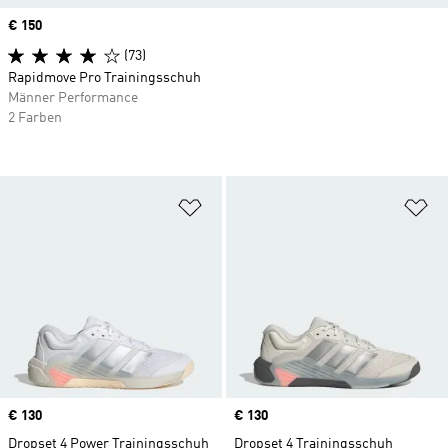
Price
€ 150
(73)
Rapidmove Pro Trainingsschuh
Männer Performance
2 Farben
Zur Wunschliste hinzufügen
Zu
Price
€ 130
Price
€ 130
Dropset 4 Power Trainingsschuh
Dropset 4 Trainingsschuh