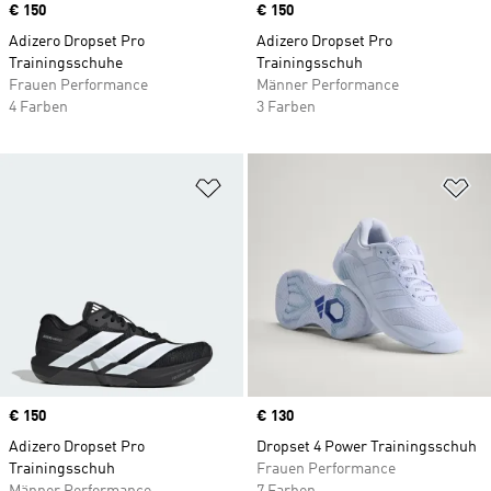
Price
€ 150
Price
€ 150
Adizero Dropset Pro
Adizero Dropset Pro
Trainingsschuhe
Trainingsschuh
Frauen Performance
Männer Performance
4 Farben
3 Farben
Zur Wunschliste hinzufügen
Zu
Price
€ 150
Price
€ 130
Adizero Dropset Pro
Dropset 4 Power Trainingsschuh
Trainingsschuh
Frauen Performance