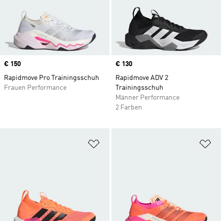
Price
€ 150
Price
€ 130
Rapidmove Pro Trainingsschuh
Rapidmove ADV 2
Frauen Performance
Trainingsschuh
Männer Performance
2 Farben
Zur Wunschliste hinzufügen
Zu