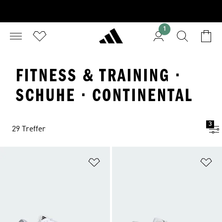
1
FITNESS & TRAINING ·
SCHUHE · CONTINENTAL
3
29 Treffer
Zur Wunschliste hinzufügen
Zu