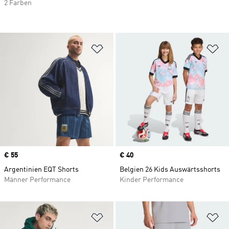
2 Farben
Zur Wunschliste hinzufügen
Zu
Price
€ 55
Price
€ 40
Argentinien EQT Shorts
Belgien 26 Kids Auswärtsshorts
Männer Performance
Kinder Performance
Zur Wunschliste hinzufügen
Zu