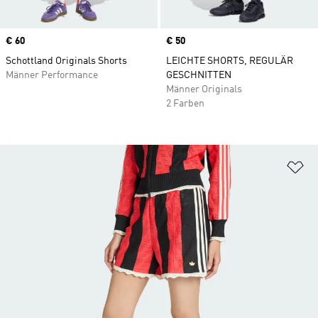
Price
€ 60
Price
€ 50
Schottland Originals Shorts
LEICHTE SHORTS, REGULÄR
Männer Performance
GESCHNITTEN
Männer Originals
2 Farben
Zu