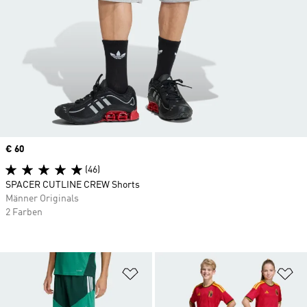
Price
€ 60
(46)
SPACER CUTLINE CREW Shorts
Männer Originals
2 Farben
Zur Wunschliste hinzufügen
Zu