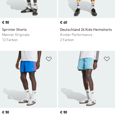
Price
€ 50
Price
€ 40
Sprinter Shorts
Deutschland 26 Kids Heimshorts
Männer Originals
Kinder Performance
12 Farben
2 Farben
Zur Wunschliste hinzufügen
Zu
Price
€ 50
Price
€ 50