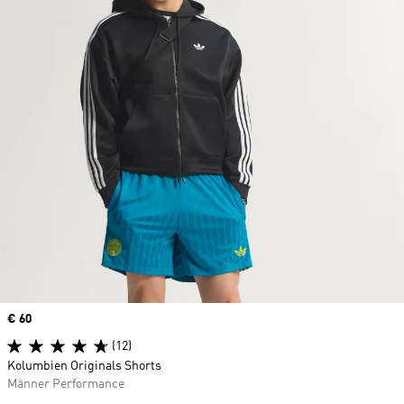
Price
€ 60
(12)
Kolumbien Originals Shorts
Männer Performance