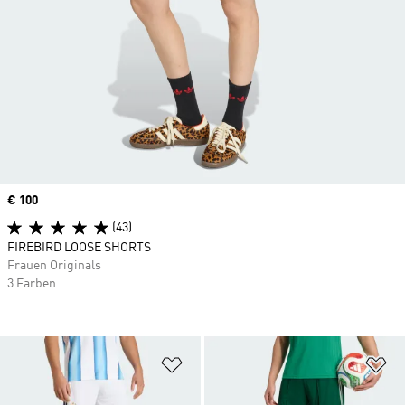
Price
€ 100
(43)
FIREBIRD LOOSE SHORTS
Frauen Originals
3 Farben
Zur Wunschliste hinzufügen
Zu