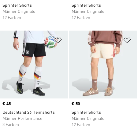
Sprinter Shorts
Sprinter Shorts
Männer Originals
Männer Originals
12 Farben
12 Farben
Zur Wunschliste hinzufügen
Zu
Price
€ 45
Price
€ 50
Deutschland 26 Heimshorts
Sprinter Shorts
Männer Performance
Männer Originals
3 Farben
12 Farben