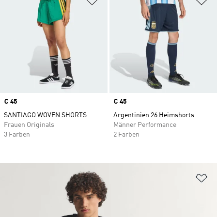
Price
€ 45
Price
€ 45
SANTIAGO WOVEN SHORTS
Argentinien 26 Heimshorts
Frauen Originals
Männer Performance
3 Farben
2 Farben
Zu