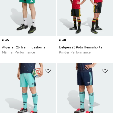
Price
€ 45
Price
€ 40
Algerien 26 Trainingsshorts
Belgien 26 Kids Heimshorts
Männer Performance
Kinder Performance
Zur Wunschliste hinzufügen
Zu