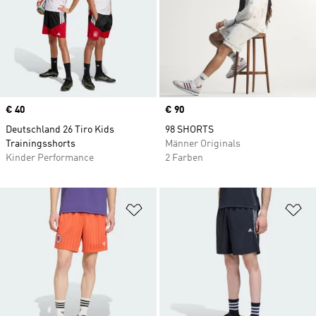
Price
€ 40
Price
€ 90
Deutschland 26 Tiro Kids
98 SHORTS
Trainingsshorts
Männer Originals
Kinder Performance
2 Farben
Zur Wunschliste hinzufügen
Zu