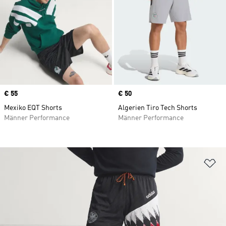
Price
€ 55
Price
€ 50
Mexiko EQT Shorts
Algerien Tiro Tech Shorts
Männer Performance
Männer Performance
Zu