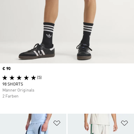
Price
€ 90
(5)
98 SHORTS
Männer Originals
2 Farben
Zur Wunschliste hinzufügen
Zu