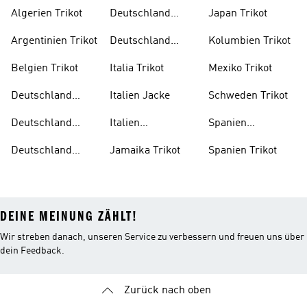
Algerien Trikot
Deutschland
Japan Trikot
Trikot Damen
Argentinien Trikot
Deutschland
Kolumbien Trikot
Trikot Kind
Belgien Trikot
Italia Trikot
Mexiko Trikot
Deutschland
Italien Jacke
Schweden Trikot
Auswärtstrikot
Deutschland
Italien
Spanien
Trainingsanzug
Trainingsanzug
Trainingsanzug
Deutschland
Jamaika Trikot
Spanien Trikot
Trikot
DEINE MEINUNG ZÄHLT!
Wir streben danach, unseren Service zu verbessern und freuen uns über
dein Feedback.
Zurück nach oben