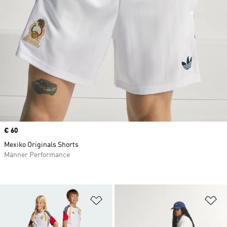
Price
€ 60
Mexiko Originals Shorts
Männer Performance
Zur Wunschliste hinzufügen
Zu