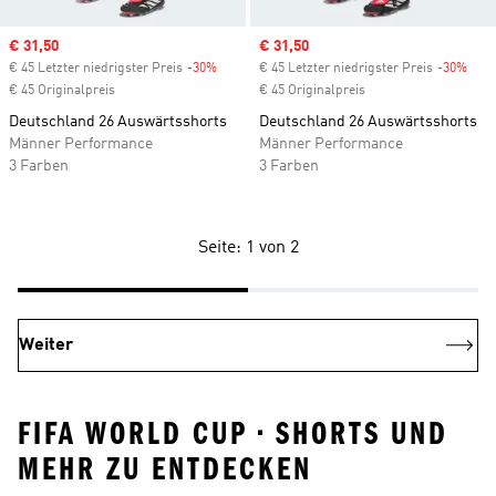
Sale price
€ 31,50
Sale price
€ 31,50
€ 45 Letzter niedrigster Preis
-30%
Discount
€ 45 Letzter niedrigster Preis
-30%
Disc
€ 45 Originalpreis
€ 45 Originalpreis
Deutschland 26 Auswärtsshorts
Deutschland 26 Auswärtsshorts
Männer Performance
Männer Performance
3 Farben
3 Farben
Seite: 1 von 2
Weiter
FIFA WORLD CUP • SHORTS UND
MEHR ZU ENTDECKEN