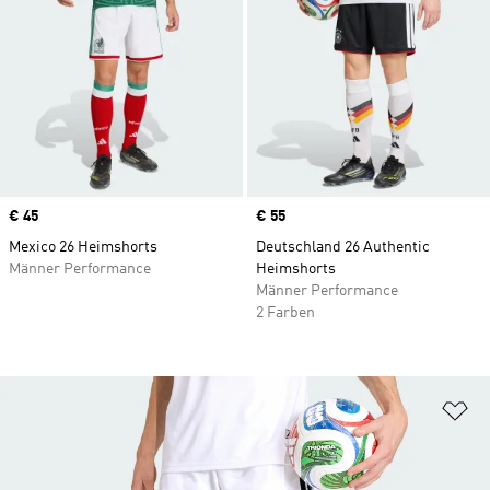
Price
€ 45
Price
€ 55
Mexico 26 Heimshorts
Deutschland 26 Authentic
Männer Performance
Heimshorts
Männer Performance
2 Farben
Zu