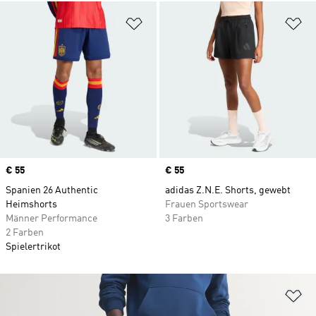
Zur Wunschliste hinzufügen
Zu
Price
€ 55
Price
€ 55
Spanien 26 Authentic
adidas Z.N.E. Shorts, gewebt
Heimshorts
Frauen Sportswear
Männer Performance
3 Farben
2 Farben
Spielertrikot
Zu