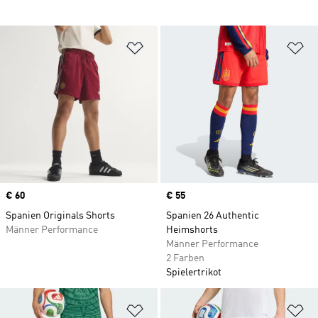
Zur Wunschliste hinzufügen
Zu
Price
€ 60
Price
€ 55
Spanien Originals Shorts
Spanien 26 Authentic
Männer Performance
Heimshorts
Männer Performance
2 Farben
Spielertrikot
Zur Wunschliste hinzufügen
Zu