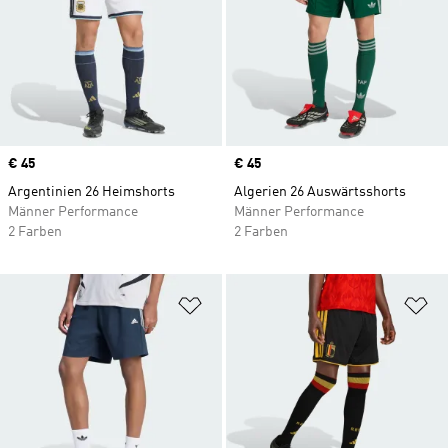
Price
€ 45
Price
€ 45
Argentinien 26 Heimshorts
Algerien 26 Auswärtsshorts
Männer Performance
Männer Performance
2 Farben
2 Farben
Zur Wunschliste hinzufügen
Zu