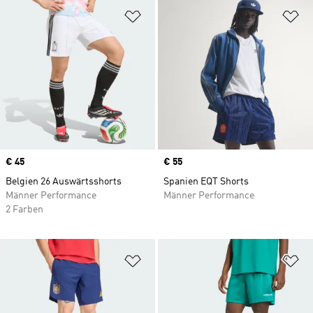
Zur Wunschliste hinzufügen
Zu
Price
€ 45
Price
€ 55
Belgien 26 Auswärtsshorts
Spanien EQT Shorts
Männer Performance
Männer Performance
2 Farben
Zur Wunschliste hinzufügen
Zu