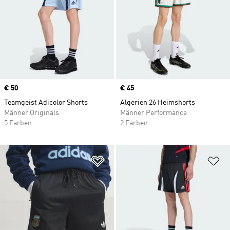
Price
€ 50
Price
€ 45
Teamgeist Adicolor Shorts
Algerien 26 Heimshorts
Männer Originals
Männer Performance
5 Farben
2 Farben
Zur Wunschliste hinzufügen
Zu