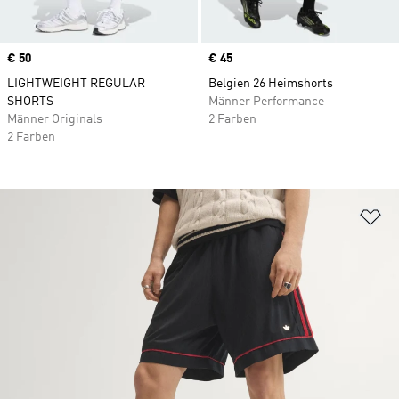
Price
€ 50
Price
€ 45
LIGHTWEIGHT REGULAR
Belgien 26 Heimshorts
SHORTS
Männer Performance
Männer Originals
2 Farben
2 Farben
Zu