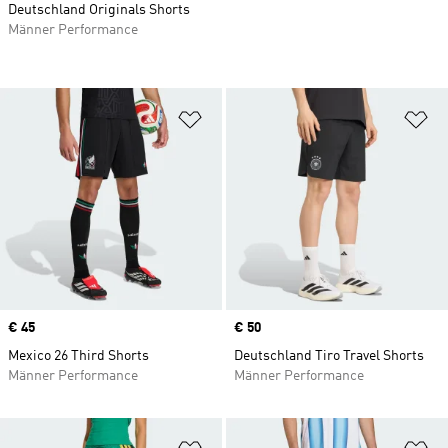
Deutschland Originals Shorts
Männer Performance
Zur Wunschliste hinzufügen
Zu
Price
€ 45
Price
€ 50
Mexico 26 Third Shorts
Deutschland Tiro Travel Shorts
Männer Performance
Männer Performance
Zur Wunschliste hinzufügen
Zu