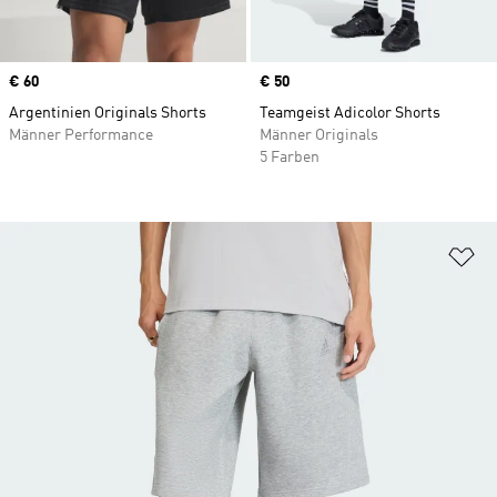
Price
€ 60
Price
€ 50
Argentinien Originals Shorts
Teamgeist Adicolor Shorts
Männer Performance
Männer Originals
5 Farben
Zu