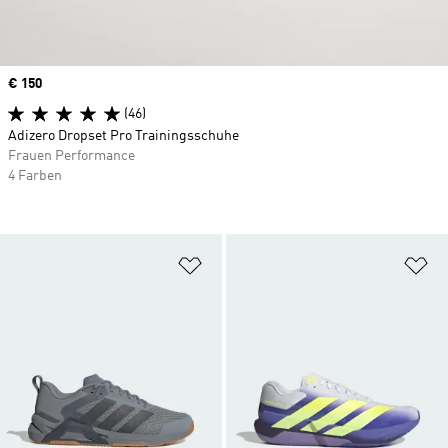
Price
€ 150
(46)
Adizero Dropset Pro Trainingsschuhe
Frauen Performance
4 Farben
Zur Wunschliste hinzufügen
Zu