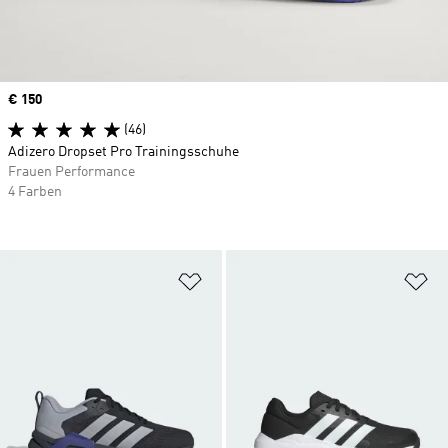
Price
€ 150
(46)
Adizero Dropset Pro Trainingsschuhe
Frauen Performance
4 Farben
Zur Wunschliste hinzufügen
Zu