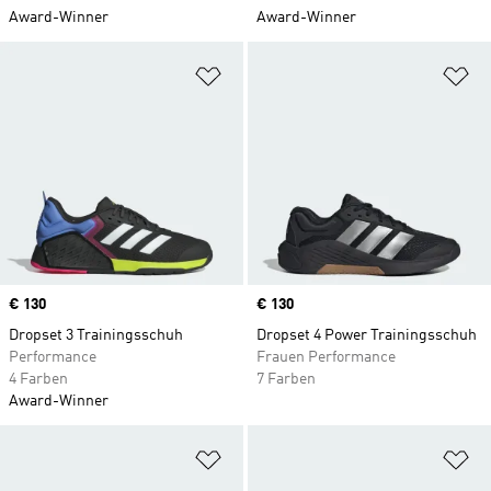
Award-Winner
Award-Winner
Zur Wunschliste hinzufügen
Zu
Price
€ 130
Price
€ 130
Dropset 3 Trainingsschuh
Dropset 4 Power Trainingsschuh
Performance
Frauen Performance
4 Farben
7 Farben
Award-Winner
Zur Wunschliste hinzufügen
Zu