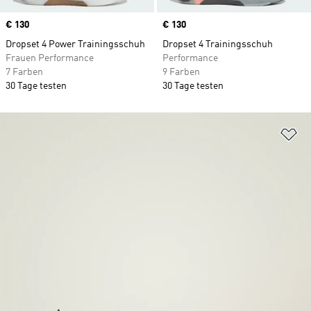
Price
€ 130
Price
€ 130
Dropset 4 Power Trainingsschuh
Dropset 4 Trainingsschuh
Frauen Performance
Performance
7 Farben
9 Farben
30 Tage testen
30 Tage testen
Zu