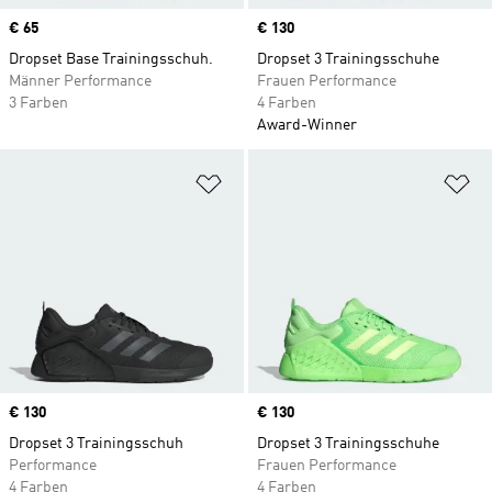
Price
€ 65
Price
€ 130
Dropset Base Trainingsschuh.
Dropset 3 Trainingsschuhe
Männer Performance
Frauen Performance
3 Farben
4 Farben
Award-Winner
Zur Wunschliste hinzufügen
Zu
Price
€ 130
Price
€ 130
Dropset 3 Trainingsschuh
Dropset 3 Trainingsschuhe
Performance
Frauen Performance
4 Farben
4 Farben