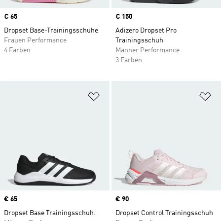
Price
€ 65
Price
€ 150
Dropset Base-Trainingsschuhe
Adizero Dropset Pro
Frauen Performance
Trainingsschuh
4 Farben
Männer Performance
3 Farben
Zur Wunschliste hinzufügen
Zu
Price
€ 65
Price
€ 90
Dropset Base Trainingsschuh.
Dropset Control Trainingsschuh