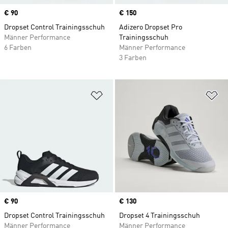
Price
€ 90
Price
€ 150
Dropset Control Trainingsschuh
Adizero Dropset Pro
Männer Performance
Trainingsschuh
6 Farben
Männer Performance
3 Farben
Zur Wunschliste hinzufügen
Zu
Price
€ 90
Price
€ 130
Dropset Control Trainingsschuh
Dropset 4 Trainingsschuh
Männer Performance
Männer Performance