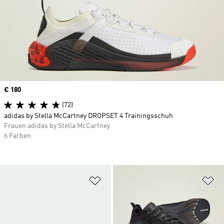
Price
€ 180
(72)
adidas by Stella McCartney DROPSET 4 Trainingsschuh
Frauen adidas by Stella McCartney
6 Farben
Zur Wunschliste hinzufügen
Zu