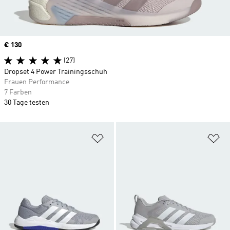
Price
€ 130
(27)
Dropset 4 Power Trainingsschuh
Frauen Performance
7 Farben
30 Tage testen
Zur Wunschliste hinzufügen
Zu