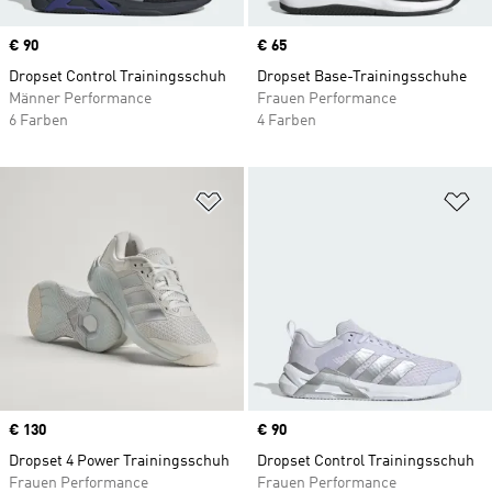
Price
€ 90
Price
€ 65
Dropset Control Trainingsschuh
Dropset Base-Trainingsschuhe
Männer Performance
Frauen Performance
6 Farben
4 Farben
Zur Wunschliste hinzufügen
Zu
Price
€ 130
Price
€ 90
Dropset 4 Power Trainingsschuh
Dropset Control Trainingsschuh
Frauen Performance
Frauen Performance