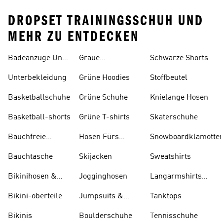
DROPSET TRAININGSSCHUH UND
MEHR ZU ENTDECKEN
Badeanzüge Und
Graue
Schwarze Shorts
Tankinis
Trainingsanzüge
Unterbekleidung
Grüne Hoodies
Stoffbeutel
Basketballschuhe
Grüne Schuhe
Knielange Hosen
Basketball-shorts
Grüne T-shirts
Skaterschuhe
Bauchfreie
Hosen Fürs
Snowboardklamotte
Oberteile
Skifahren
Bauchtasche
Skijacken
Sweatshirts
Bikinihosen &
Jogginghosen
Langarmshirts
Tankinihosen
Und T-shirts
Bikini-oberteile
Jumpsuits &
Tanktops
Bodys
Bikinis
Boulderschuhe
Tennisschuhe