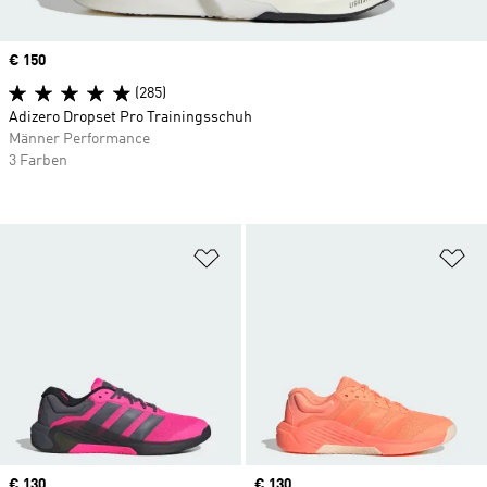
Price
€ 150
(285)
Adizero Dropset Pro Trainingsschuh
Männer Performance
3 Farben
Zur Wunschliste hinzufügen
Zu
Price
€ 130
Price
€ 130