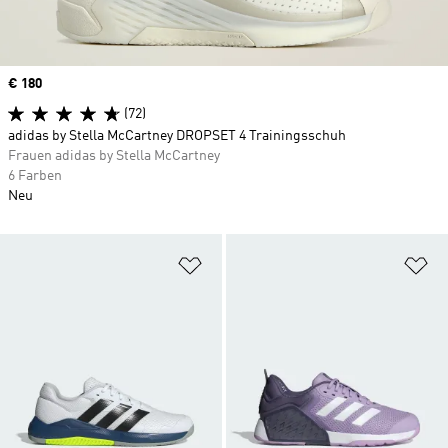
Price
€ 180
(72)
adidas by Stella McCartney DROPSET 4 Trainingsschuh
Frauen adidas by Stella McCartney
6 Farben
Neu
Zur Wunschliste hinzufügen
Zu