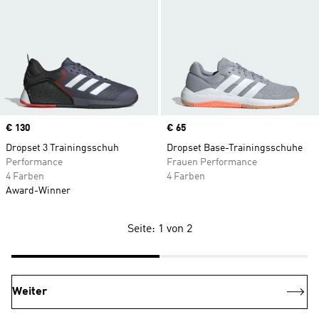
Price
€ 130
Price
€ 65
Dropset 3 Trainingsschuh
Dropset Base-Trainingsschuhe
Performance
Frauen Performance
4 Farben
4 Farben
Award-Winner
Seite: 1 von 2
Weiter