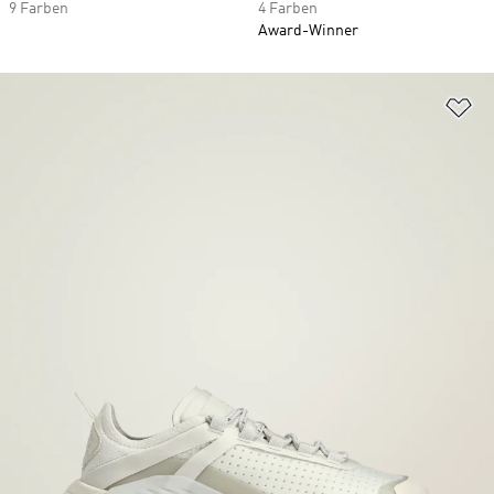
9 Farben
4 Farben
Award-Winner
Zu