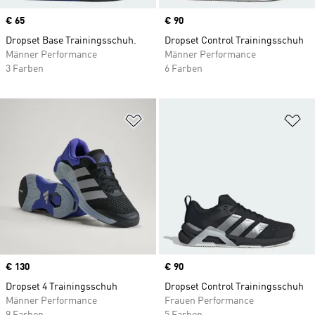
Price
€ 65
Price
€ 90
Dropset Base Trainingsschuh.
Dropset Control Trainingsschuh
Männer Performance
Männer Performance
3 Farben
6 Farben
Zur Wunschliste hinzufügen
Zu
Price
€ 130
Price
€ 90
Dropset 4 Trainingsschuh
Dropset Control Trainingsschuh
Männer Performance
Frauen Performance