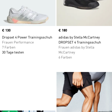
Price
€ 130
Price
€ 180
Dropset 4 Power Trainingsschuh
adidas by Stella McCartney
Frauen Performance
DROPSET 4 Trainingsschuh
7 Farben
Frauen adidas by Stella
30 Tage testen
McCartney
6 Farben