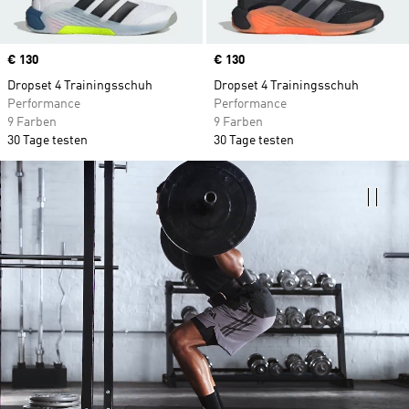
Price
€ 130
Price
€ 130
Dropset 4 Trainingsschuh
Dropset 4 Trainingsschuh
Performance
Performance
9 Farben
9 Farben
30 Tage testen
30 Tage testen