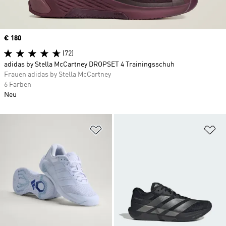
Price
€ 180
(72)
adidas by Stella McCartney DROPSET 4 Trainingsschuh
Frauen adidas by Stella McCartney
6 Farben
Neu
Zur Wunschliste hinzufügen
Zu