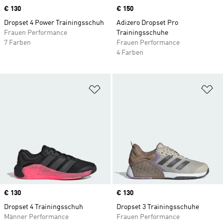
Price
€ 130
Price
€ 150
Dropset 4 Power Trainingsschuh
Adizero Dropset Pro
Frauen Performance
Trainingsschuhe
7 Farben
Frauen Performance
4 Farben
Zur Wunschliste hinzufügen
Zu
Price
€ 130
Price
€ 130
Dropset 4 Trainingsschuh
Dropset 3 Trainingsschuhe
Männer Performance
Frauen Performance