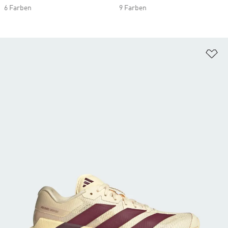
6 Farben
9 Farben
Zu