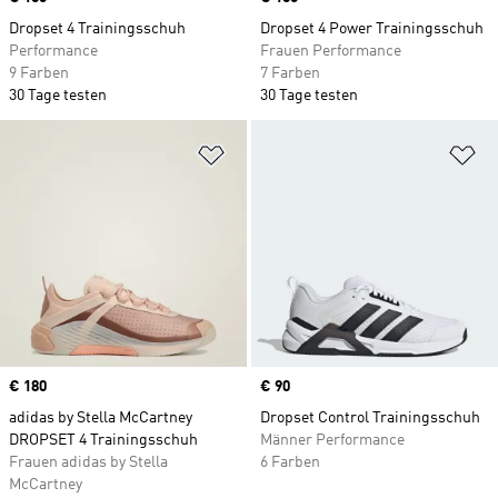
Dropset 4 Trainingsschuh
Dropset 4 Power Trainingsschuh
Performance
Frauen Performance
9 Farben
7 Farben
30 Tage testen
30 Tage testen
Zur Wunschliste hinzufügen
Zu
Price
€ 180
Price
€ 90
adidas by Stella McCartney
Dropset Control Trainingsschuh
DROPSET 4 Trainingsschuh
Männer Performance
Frauen adidas by Stella
6 Farben
McCartney