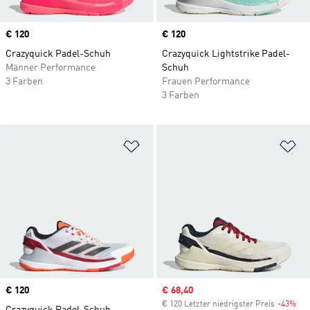
Price
€ 120
Price
€ 120
Crazyquick Padel-Schuh
Crazyquick Lightstrike Padel-
Männer Performance
Schuh
3 Farben
Frauen Performance
3 Farben
Zur Wunschliste hinzufügen
Zu
Price
€ 120
Sale price
€ 68,40
€ 120 Letzter niedrigster Preis
-43%
Dis