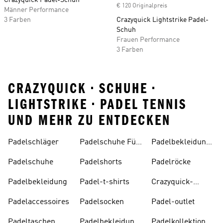
Crazyquick Padel-Schuh
€ 120 Originalpreis
Männer Performance
3 Farben
Crazyquick Lightstrike Padel-
Schuh
Frauen Performance
3 Farben
CRAZYQUICK • SCHUHE •
LIGHTSTRIKE • PADEL TENNIS
UND MEHR ZU ENTDECKEN
Padelschläger
Padelschuhe Für
Padelbekleidung
Damen
Für Damen
Padelschuhe
Padelshorts
Padelröcke
Padelbekleidung
Padel-t-shirts
Crazyquick-
padelschuhe
Padelaccessoires
Padelsocken
Padel-outlet
Padeltaschen
Padelbekleidung
Padelkollektion