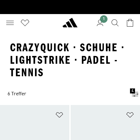
1
CRAZYQUICK · SCHUHE ·
LIGHTSTRIKE · PADEL -
TENNIS
4
6 Treffer
Zur Wunschliste hinzufügen
Zu