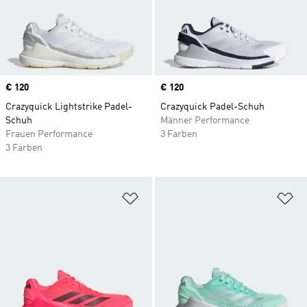
Price
€ 120
Price
€ 120
Crazyquick Lightstrike Padel-
Crazyquick Padel-Schuh
Schuh
Männer Performance
Frauen Performance
3 Farben
3 Farben
Zur Wunschliste hinzufügen
Zu