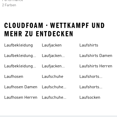
Performance
2 Farben
CLOUDFOAM • WETTKAMPF UND
MEHR ZU ENTDECKEN
Laufbekleidung
Laufjacken
Laufshirts
Laufbekleidung
Laufjacken
Laufshirts Damen
Damen
Damen
Laufbekleidung
Laufjacken
Laufshirts Herren
Herren
Herren
Laufhosen
Laufschuhe
Laufshorts
Damen
Laufhosen Damen
Laufschuhe
Laufshorts
Damen
Herren
Laufhosen Herren
Laufschuhe
Laufsocken
Herren