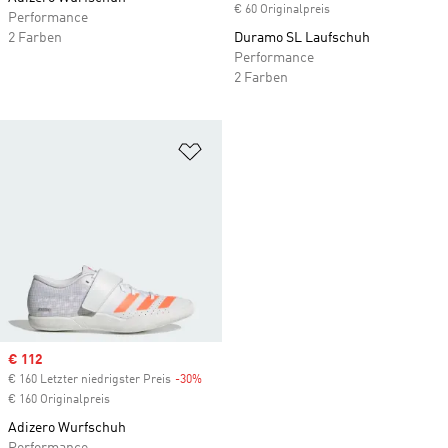
€ 60 Originalpreis
Performance
2 Farben
Duramo SL Laufschuh
Performance
2 Farben
Zur Wunschliste hinzufügen
Sale price
€ 112
€ 160 Letzter niedrigster Preis
-30%
Discount
€ 160 Originalpreis
Adizero Wurfschuh