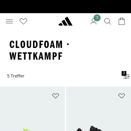
1
CLOUDFOAM ·
WETTKAMPF
2
5 Treffer
Zur Wunschliste hinzufügen
Zu