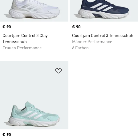
Price
€ 90
Price
€ 90
Courtjam Control 3 Clay
Courtjam Control 3 Tennisschuh
Tennisschuh
Männer Performance
Frauen Performance
6 Farben
Zur Wunschliste hinzufügen
Price
€ 90