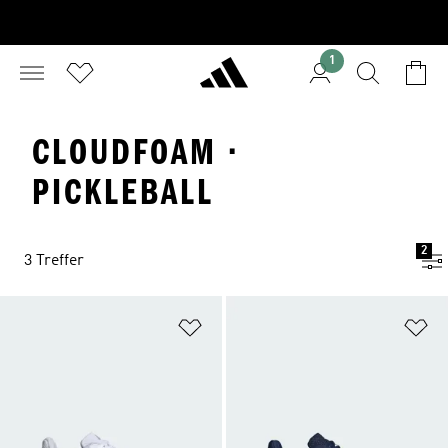
1
CLOUDFOAM ·
PICKLEBALL
2
3 Treffer
Zur Wunschliste hinzufügen
Zu