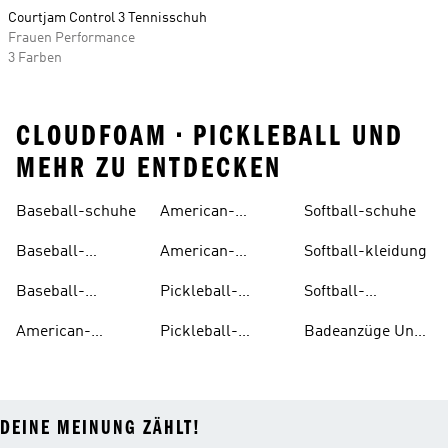
Courtjam Control 3 Tennisschuh
Frauen Performance
3 Farben
CLOUDFOAM • PICKLEBALL UND
MEHR ZU ENTDECKEN
Baseball-schuhe
American-
Softball-schuhe
football-schuhe
Baseball-
American-
Softball-kleidung
kleidung
football-hosen
Baseball-
Pickleball-
Softball-
accessoires
schuhe
accessoires
American-
Pickleball-
Badeanzüge Und
football-trikots
kleidung
Tankinis
DEINE MEINUNG ZÄHLT!