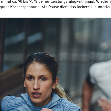
m mit ca. 90 bis 95 % deiner Leistungsfähigkeit hinauf. Wiederh
t guter Körperspannung. Als Pause dient das lockere Hinunterla