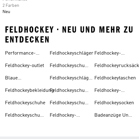
2 Farben
Neu
FELDHOCKEY • NEU UND MEHR ZU
ENTDECKEN
Performance-
Feldhockeyschläger
Feldhockey-
Schnürsenkeln
Herren
feldhockeyschläger
kollektion Für
Feldhockey-outlet
Feldhockeyschuhe
Feldhockeyrucksäck
Damen
Für Herren
Blaue
Feldhockeyschläger
Feldhockeytaschen
Hockeyschläger
Für Kinder
Feldhockeybekleidung
Feldhockeyschuhe
Feldhockey-
Für Kinder
schienbeinschoner
Feldhockeyschuhe
Feldhockeyschuhe
Feldhockeysocken
Für Damen
Feldhockeyschuhe
Feldhockey-
Badeanzüge Und
Mit
kollektion Für
Tankinis