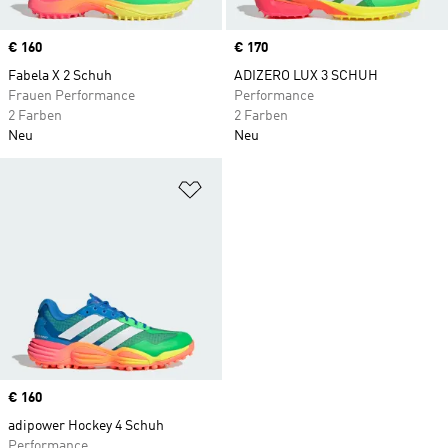
Price
€ 160
Price
€ 170
Fabela X 2 Schuh
ADIZERO LUX 3 SCHUH
Frauen Performance
Performance
2 Farben
2 Farben
Neu
Neu
Zur Wunschliste hinzufügen
Price
€ 160
adipower Hockey 4 Schuh
Performance