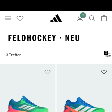
1
FELDHOCKEY · NEU
2
3 Treffer
Zur Wunschliste hinzufügen
Zu