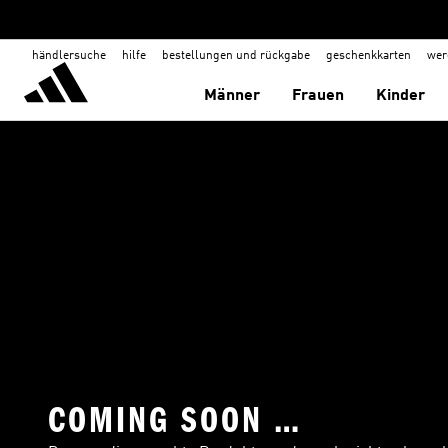
händlersuche
hilfe
bestellungen und rückgabe
geschenkkarten
wer
Männer
Frauen
Kinder
COMING SOON …