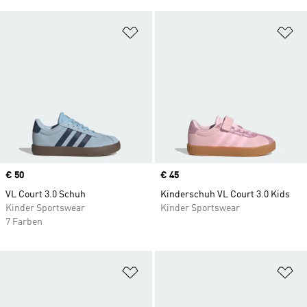
Zur Wunschliste hinzufügen
Zu
Price
€ 50
Price
€ 45
VL Court 3.0 Schuh
Kinderschuh VL Court 3.0 Kids
Kinder Sportswear
Kinder Sportswear
7 Farben
Zur Wunschliste hinzufügen
Zu