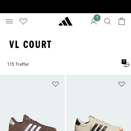
1
VL COURT
1
115 Treffer
Zur Wunschliste hinzufügen
Zu