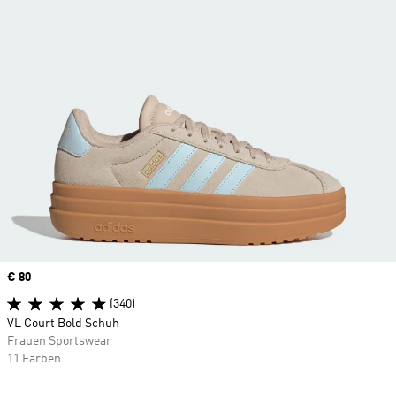
Price
€ 80
(340)
VL Court Bold Schuh
Frauen Sportswear
11 Farben