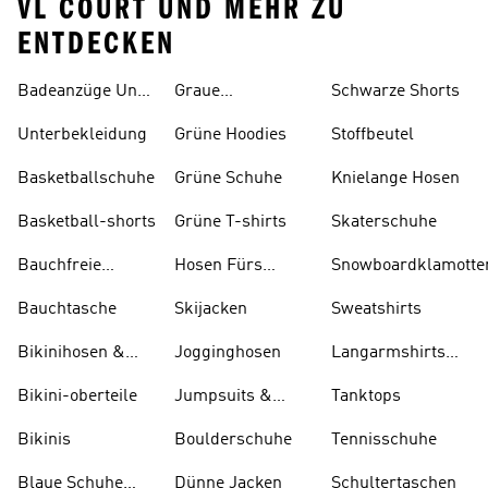
VL COURT UND MEHR ZU
ENTDECKEN
Badeanzüge Und
Graue
Schwarze Shorts
Tankinis
Trainingsanzüge
Unterbekleidung
Grüne Hoodies
Stoffbeutel
Basketballschuhe
Grüne Schuhe
Knielange Hosen
Basketball-shorts
Grüne T-shirts
Skaterschuhe
Bauchfreie
Hosen Fürs
Snowboardklamotte
Oberteile
Skifahren
Bauchtasche
Skijacken
Sweatshirts
Bikinihosen &
Jogginghosen
Langarmshirts
Tankinihosen
Und T-shirts
Bikini-oberteile
Jumpsuits &
Tanktops
Bodys
Bikinis
Boulderschuhe
Tennisschuhe
Blaue Schuhe
Dünne Jacken
Schultertaschen