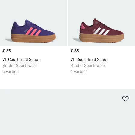
Price
€ 65
Price
€ 65
VL Court Bold Schuh
VL Court Bold Schuh
Kinder Sportswear
Kinder Sportswear
5 Farben
4 Farben
Zu