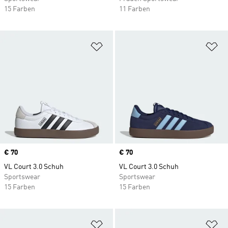
15 Farben
11 Farben
Zur Wunschliste hinzufügen
Zu
Price
€ 70
Price
€ 70
VL Court 3.0 Schuh
VL Court 3.0 Schuh
Sportswear
Sportswear
15 Farben
15 Farben
Zur Wunschliste hinzufügen
Zu