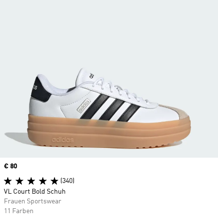
Price
€ 80
(340)
VL Court Bold Schuh
Frauen Sportswear
11 Farben