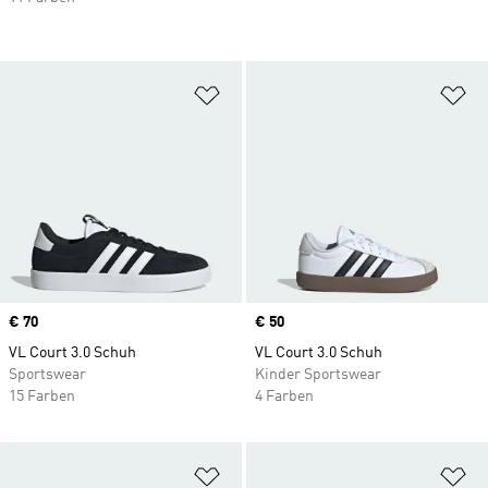
Zur Wunschliste hinzufügen
Zu
Price
€ 70
Price
€ 50
VL Court 3.0 Schuh
VL Court 3.0 Schuh
Sportswear
Kinder Sportswear
15 Farben
4 Farben
Zur Wunschliste hinzufügen
Zu