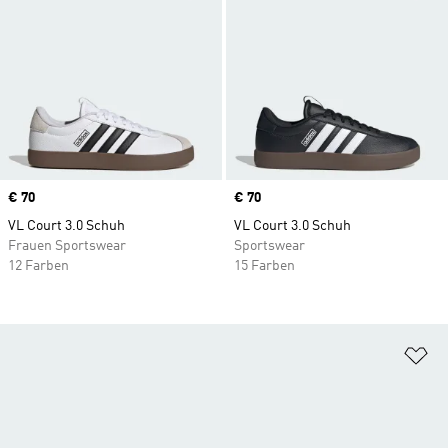
Price
€ 70
Price
€ 70
VL Court 3.0 Schuh
VL Court 3.0 Schuh
Frauen Sportswear
Sportswear
12 Farben
15 Farben
Zu