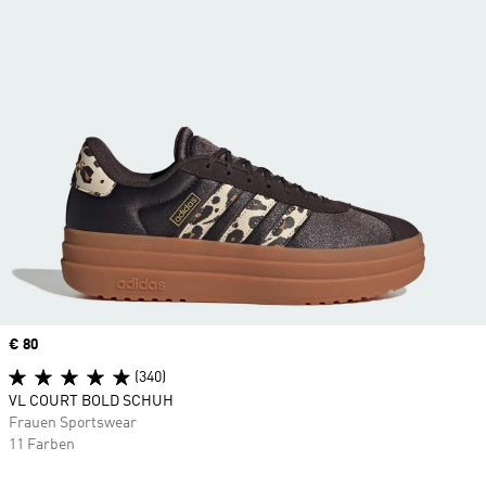
Price
€ 80
(340)
VL COURT BOLD SCHUH
Frauen Sportswear
11 Farben