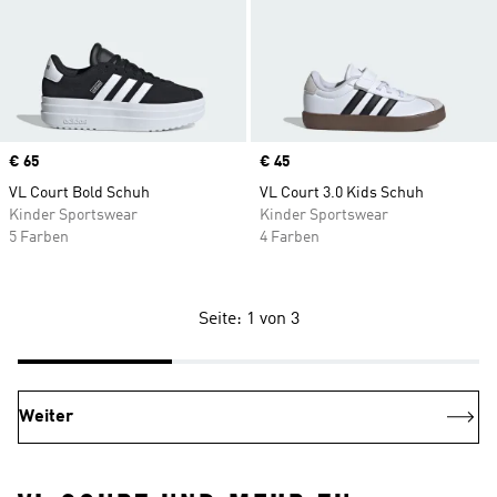
Price
€ 65
Price
€ 45
VL Court Bold Schuh
VL Court 3.0 Kids Schuh
Kinder Sportswear
Kinder Sportswear
5 Farben
4 Farben
Seite: 1 von 3
Weiter