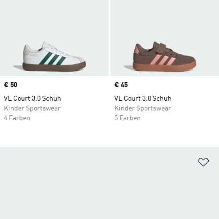
Price
€ 50
Price
€ 45
VL Court 3.0 Schuh
VL Court 3.0 Schuh
Kinder Sportswear
Kinder Sportswear
4 Farben
5 Farben
Zu