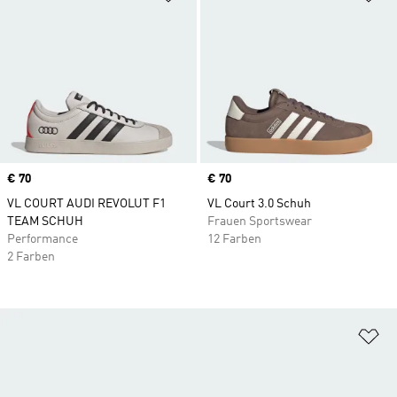
Price
€ 70
Price
€ 70
VL COURT AUDI REVOLUT F1
VL Court 3.0 Schuh
TEAM SCHUH
Frauen Sportswear
Performance
12 Farben
2 Farben
Zu