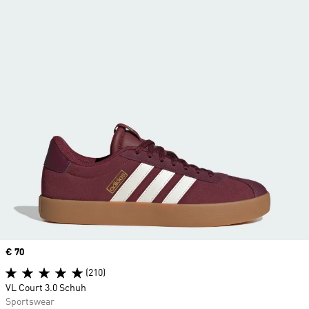
Price
€ 70
(210)
VL Court 3.0 Schuh
Sportswear