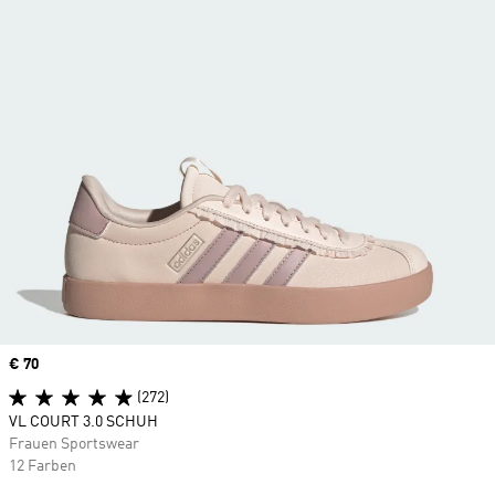
Price
€ 70
(272)
VL COURT 3.0 SCHUH
Frauen Sportswear
12 Farben