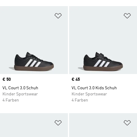
Zur Wunschliste hinzufügen
Zu
Price
€ 50
Price
€ 45
VL Court 3.0 Schuh
VL Court 3.0 Kids Schuh
Kinder Sportswear
Kinder Sportswear
4 Farben
4 Farben
Zur Wunschliste hinzufügen
Zu