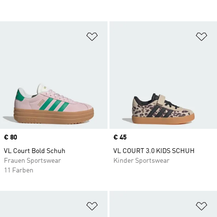
Zur Wunschliste hinzufügen
Zu
Price
€ 80
Price
€ 45
VL Court Bold Schuh
VL COURT 3.0 KIDS SCHUH
Frauen Sportswear
Kinder Sportswear
11 Farben
Zur Wunschliste hinzufügen
Zu