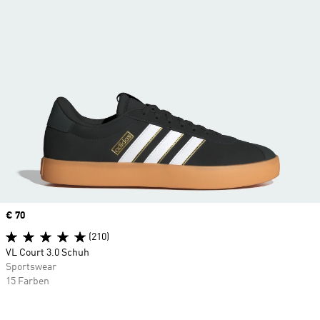
Price
€ 70
(210)
VL Court 3.0 Schuh
Sportswear
15 Farben