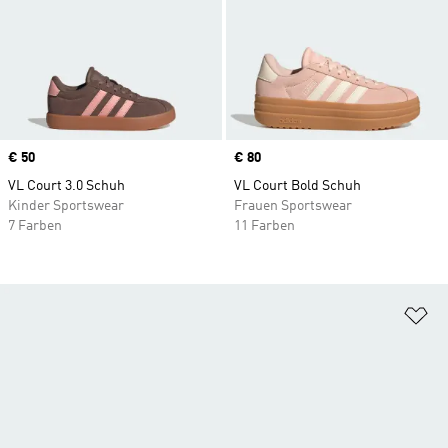
Price
€ 50
Price
€ 80
VL Court 3.0 Schuh
VL Court Bold Schuh
Kinder Sportswear
Frauen Sportswear
7 Farben
11 Farben
Zu