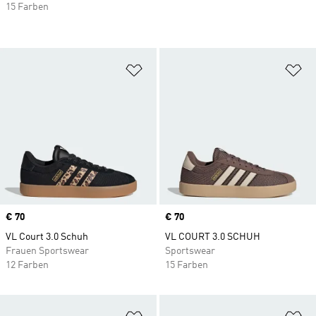
15 Farben
Zur Wunschliste hinzufügen
Zu
Price
€ 70
Price
€ 70
VL Court 3.0 Schuh
VL COURT 3.0 SCHUH
Frauen Sportswear
Sportswear
12 Farben
15 Farben
Zur Wunschliste hinzufügen
Zu