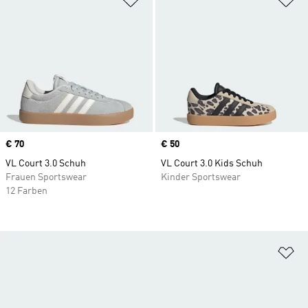
Price
€ 70
Price
€ 50
VL Court 3.0 Schuh
VL Court 3.0 Kids Schuh
Frauen Sportswear
Kinder Sportswear
12 Farben
Zu