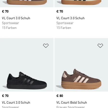
Price
€ 70
Price
€ 70
VL Court 3.0 Schuh
VL Court 3.0 Schuh
Sportswear
Sportswear
15 Farben
15 Farben
Zur Wunschliste hinzufügen
Zu
Price
€ 70
Price
€ 80
VL Court 3.0 Schuh
VL Court Bold Schuh
Sportswear
Frauen Sportswear