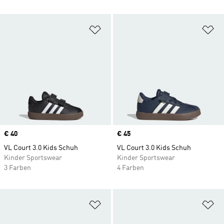
Zur Wunschliste hinzufügen
Zu
Price
€ 40
Price
€ 45
VL Court 3.0 Kids Schuh
VL Court 3.0 Kids Schuh
Kinder Sportswear
Kinder Sportswear
3 Farben
4 Farben
Zur Wunschliste hinzufügen
Zu