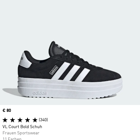
Price
€ 80
(340)
VL Court Bold Schuh
Frauen Sportswear
11 Farben