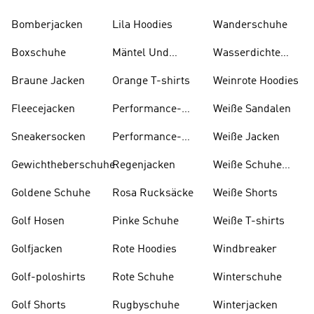
Und Stiefel
Bomberjacken
Lila Hoodies
Wanderschuhe
Boxschuhe
Mäntel Und
Wasserdichte
Parkas
Jacken
Braune Jacken
Orange T-shirts
Weinrote Hoodies
Fleecejacken
Performance-
W eiße Sandalen
kleidung
Sneakersocken
Performance-
Weiße Jacken
taschen
Gewichtheberschuhe
Regenjacken
Weiße Schuhe
Und Stiefel
Goldene Schuhe
Rosa Rucksäcke
Weiße Shorts
Golf Hosen
Pinke Schuhe
Weiße T-shirts
Golfjacken
Rote Hoodies
Windbreaker
Golf-poloshirts
Rote Schuhe
Winterschuhe
Golf Shorts
Rugbyschuhe
Winterjacken