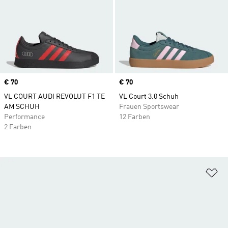
Price
€ 70
Price
€ 70
VL COURT AUDI REVOLUT F1 TE
VL Court 3.0 Schuh
AM SCHUH
Frauen Sportswear
Performance
12 Farben
2 Farben
Zu