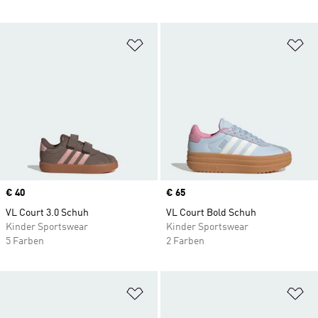
Zur Wunschliste hinzufügen
Zu
Price
€ 40
Price
€ 65
VL Court 3.0 Schuh
VL Court Bold Schuh
Kinder Sportswear
Kinder Sportswear
5 Farben
2 Farben
Zur Wunschliste hinzufügen
Zu