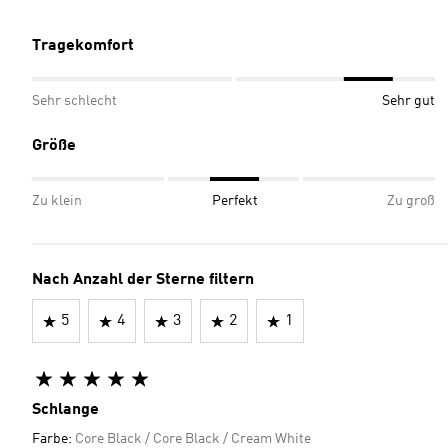
Tragekomfort
Sehr schlecht
Sehr gut
Größe
Zu klein
Perfekt
Zu groß
Nach Anzahl der Sterne filtern
5
4
3
2
1
Schlange
Farbe:
Core Black / Core Black / Cream White