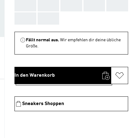
AAA
AAA
AAA
AAA
AAA
AAA
AAA
Fällt normal aus.
Wir empfehlen dir deine übliche
Größe.
In den Warenkorb
Sneakers Shoppen