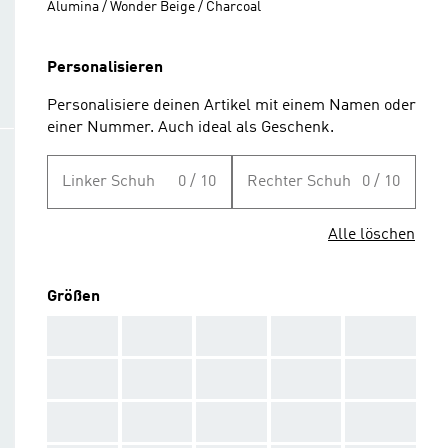
Alumina / Wonder Beige / Charcoal
Personalisieren
Personalisiere deinen Artikel mit einem Namen oder
einer Nummer. Auch ideal als Geschenk.
Linker Schuh
0 / 10
Rechter Schuh
0 / 10
Alle löschen
Größen
AAA
AAA
AAA
AAA
AAA
AAA
AAA
AAA
AAA
AAA
AAA
AAA
AAA
AAA
AAA