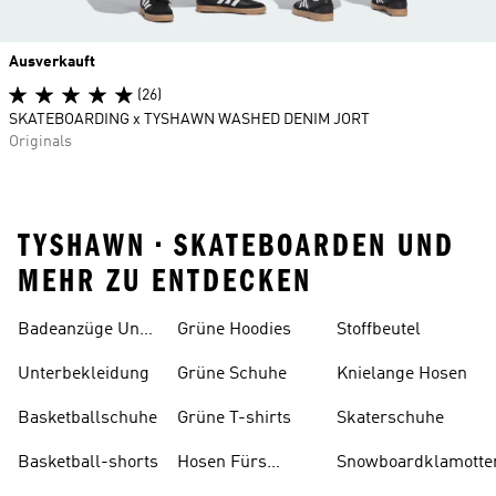
Ausverkauft
(26)
SKATEBOARDING x TYSHAWN WASHED DENIM JORT
Originals
TYSHAWN • SKATEBOARDEN UND
MEHR ZU ENTDECKEN
Badeanzüge Und
Grüne Hoodies
Stoffbeutel
Tankinis
Unterbekleidung
Grüne Schuhe
Knielange Hosen
Basketballschuhe
Grüne T-shirts
Skaterschuhe
Basketball-shorts
Hosen Fürs
Snowboardklamotte
Skifahren