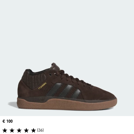
Price
€ 100
(36)