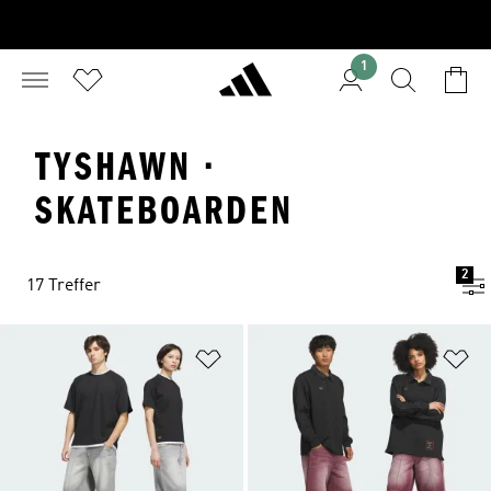
1
TYSHAWN ·
SKATEBOARDEN
2
17 Treffer
Zur Wunschliste hinzufügen
Zu