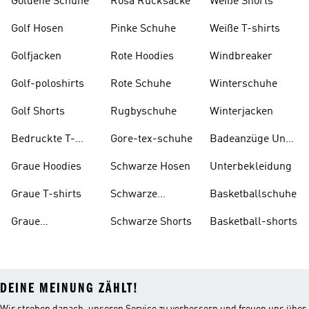
Goldene Schuhe
Rosa Rucksäcke
Weiße Shorts
Golf Hosen
Pinke Schuhe
Weiße T-shirts
Golfjacken
Rote Hoodies
Windbreaker
Golf-poloshirts
Rote Schuhe
Winterschuhe
Golf Shorts
Rugbyschuhe
Winterjacken
Bedruckte T-
Gore-tex-schuhe
Badeanzüge Und
shirts
Tankinis
Graue Hoodies
Schwarze Hosen
Unterbekleidung
Graue T-shirts
Schwarze
Basketballschuhe
Rucksäcke
Graue
Schwarze Shorts
Basketball-shorts
Trainingsanzüge
DEINE MEINUNG ZÄHLT!