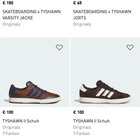
Price
€ 150
Price
€ 65
SKATEBOARDING x TYSHAWN
SKATEBOARDING x TYSHAWN
VARSITY JACKE
JORTS
Originals
Originals
Zur Wunschliste hinzufügen
Zu
Price
€ 100
Price
€ 100
TYSHAWN II Schuh
TYSHAWN II Schuh
Originals
Originals
7 Farben
7 Farben