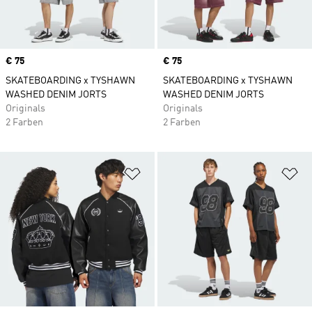
Price
€ 75
Price
€ 75
SKATEBOARDING x TYSHAWN
SKATEBOARDING x TYSHAWN
WASHED DENIM JORTS
WASHED DENIM JORTS
Originals
Originals
2 Farben
2 Farben
Zur Wunschliste hinzufügen
Zu