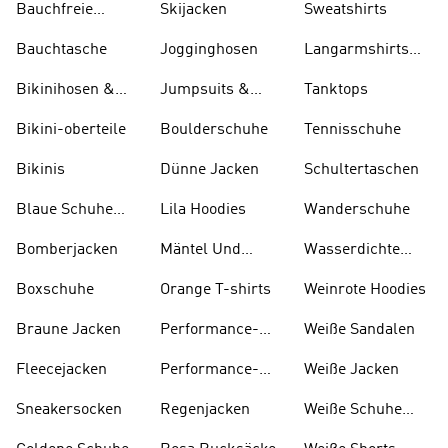
Bauchfreie
Skijacken
Sweatshirts
Oberteile
Bauchtasche
Jogginghosen
Langarmshirts
Und T-shirts
Bikinihosen &
Jumpsuits &
Tanktops
Tankinihosen
Bodys
Bikini-oberteile
Boulderschuhe
Tennisschuhe
Bikinis
Dünne Jacken
Schultertaschen
Blaue Schuhe
Lila Hoodies
Wanderschuhe
Und Stiefel
Bomberjacken
Mäntel Und
Wasserdichte
Parkas
Jacken
Boxschuhe
Orange T-shirts
Weinrote Hoodies
Braune Jacken
Performance-
W eiße Sandalen
kleidung
Fleecejacken
Performance-
Weiße Jacken
taschen
Sneakersocken
Regenjacken
Weiße Schuhe
Und Stiefel