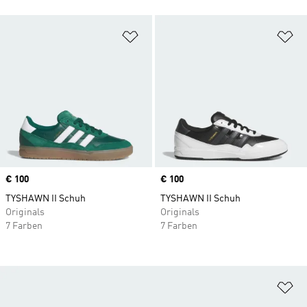
Zur Wunschliste hinzufügen
Zu
Price
€ 100
Price
€ 100
TYSHAWN II Schuh
TYSHAWN II Schuh
Originals
Originals
7 Farben
7 Farben
Zu