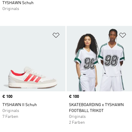
TYSHAWN Schuh
Originals
Zur Wunschliste hinzufügen
Zu
Price
€ 100
Price
€ 100
TYSHAWN II Schuh
SKATEBOARDING x TYSHAWN
Originals
FOOTBALL TRIKOT
7 Farben
Originals
2 Farben