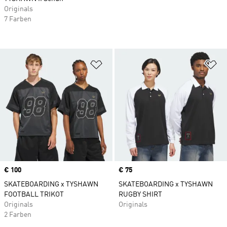
Originals
7 Farben
Zur Wunschliste hinzufügen
Zu
Price
€ 100
Price
€ 75
SKATEBOARDING x TYSHAWN
SKATEBOARDING x TYSHAWN
FOOTBALL TRIKOT
RUGBY SHIRT
Originals
Originals
2 Farben