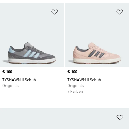
Zur Wunschliste hinzufügen
Zu
Price
€ 100
Price
€ 100
TYSHAWN II Schuh
TYSHAWN II Schuh
Originals
Originals
7 Farben
Zu