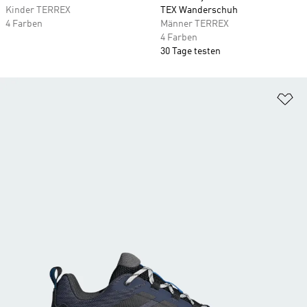
Kinder TERREX
TEX Wanderschuh
4 Farben
Männer TERREX
4 Farben
30 Tage testen
Zu