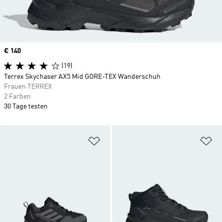
Price
€ 140
(19)
Terrex Skychaser AX5 Mid GORE-TEX Wanderschuh
Frauen TERREX
2 Farben
30 Tage testen
Zur Wunschliste hinzufügen
Zu