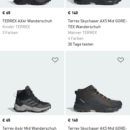
Price
€ 65
Price
€ 140
TERREX AX4r Wanderschuh
Terrex Skychaser AX5 Mid GORE-
Kinder TERREX
TEX Wanderschuh
3 Farben
Männer TERREX
4 Farben
30 Tage testen
Zur Wunschliste hinzufügen
Zu
Price
€ 65
Price
€ 140
Terrex Ax4r Mid Wanderschuh
Terrex Skychaser AX5 Mid GORE-