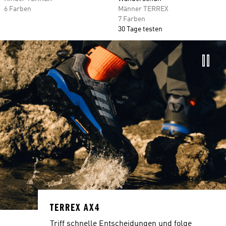
6 Farben
Männer TERREX
7 Farben
30 Tage testen
TERREX AX4
Triff schnelle Entscheidungen und folge