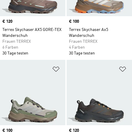
Price
€ 120
Price
€ 100
Terrex Skychaser AX5 GORE-TEX
Terrex Skychaser Ax5
Wanderschuh
Wanderschuh
Frauen TERREX
Frauen TERREX
6 Farben
4 Farben
30 Tage testen
30 Tage testen
Zur Wunschliste hinzufügen
Zu
Price
€ 100
Price
€ 120