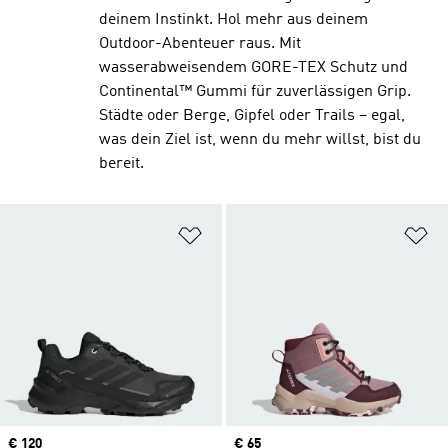
deinem Instinkt. Hol mehr aus deinem
Outdoor-Abenteuer raus. Mit
wasserabweisendem GORE-TEX Schutz und
Continental™ Gummi für zuverlässigen Grip.
Städte oder Berge, Gipfel oder Trails – egal,
was dein Ziel ist, wenn du mehr willst, bist du
bereit.
Zur Wunschliste hinzufügen
Zu
Price
€ 120
Price
€ 65