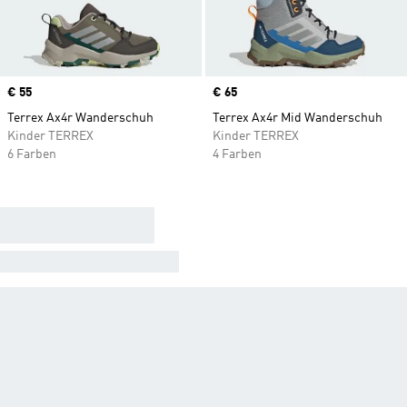
Price
€ 55
Price
€ 65
Terrex Ax4r Wanderschuh
Terrex Ax4r Mid Wanderschuh
Kinder TERREX
Kinder TERREX
6 Farben
4 Farben