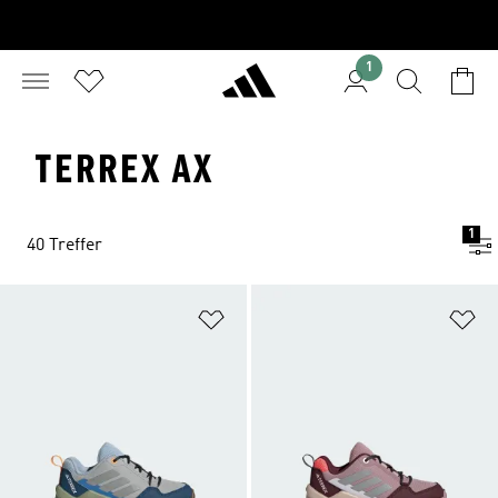
1
TERREX AX
1
40 Treffer
Zur Wunschliste hinzufügen
Zu