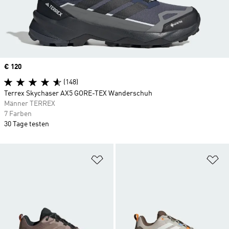
Price
€ 120
(148)
Terrex Skychaser AX5 GORE-TEX Wanderschuh
Männer TERREX
7 Farben
30 Tage testen
Zur Wunschliste hinzufügen
Zu