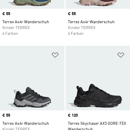
Price
€ 55
Price
€ 55
Terrex Ax4r Wanderschuh
Terrex Ax4r Wanderschuh
Kinder TERREX
Kinder TERREX
6 Farben
6 Farben
Zur Wunschliste hinzufügen
Zu
Price
€ 55
Price
€ 120
Terrex Ax4r Wanderschuh
Terrex Skychaser AX5 GORE-TEX
Kinder TERREX
Wanderschuh