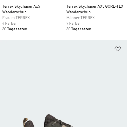
Terrex Skychaser Ax5
Terrex Skychaser AX5 GORE-TEX
Wanderschuh
Wanderschuh
Frauen TERREX
Männer TERREX
4 Farben
7 Farben
30 Tage testen
30 Tage testen
Zu