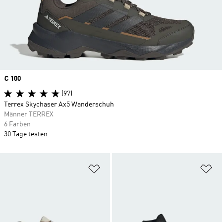
Price
€ 100
(97)
Terrex Skychaser Ax5 Wanderschuh
Männer TERREX
6 Farben
30 Tage testen
Zur Wunschliste hinzufügen
Zu