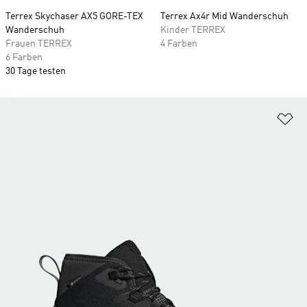
Terrex Skychaser AX5 GORE-TEX
Terrex Ax4r Mid Wanderschuh
Wanderschuh
Kinder TERREX
Frauen TERREX
4 Farben
6 Farben
30 Tage testen
Zu