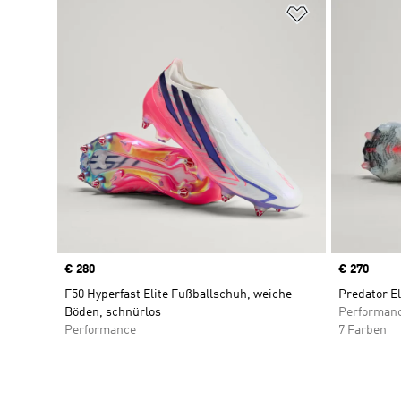
Zur Wunschlis
Price
€ 280
Price
€ 270
F50 Hyperfast Elite Fußballschuh, weiche
Predator El
Böden, schnürlos
Performan
Performance
7 Farben