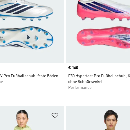
Price
€ 160
IV Pro Fußballschuh, feste Böden
F50 Hyperfast Pro Fußballschuh, 
ce
ohne Schnürsenkel
Performance
te hinzufügen
Zur Wunschliste hinzufügen