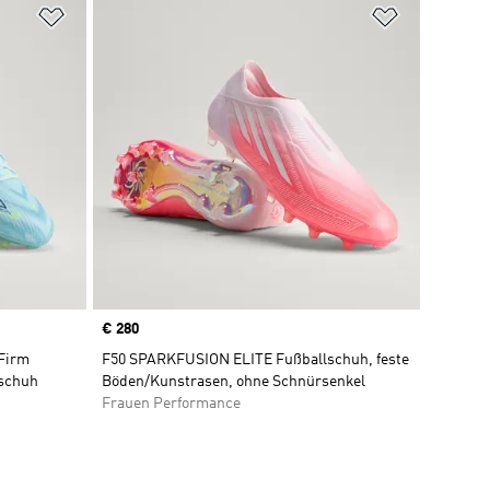
Zur Wunschliste hinzufügen
Zur Wunsch
Price
€ 280
Firm
F50 SPARKFUSION ELITE Fußballschuh, feste
lschuh
Böden/Kunstrasen, ohne Schnürsenkel
Frauen Performance