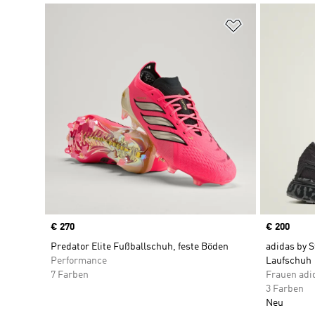
Zur Wunschlis
Price
€ 270
Price
€ 200
Predator Elite Fußballschuh, feste Böden
adidas by 
Performance
Laufschuh
7 Farben
Frauen adi
3 Farben
Neu