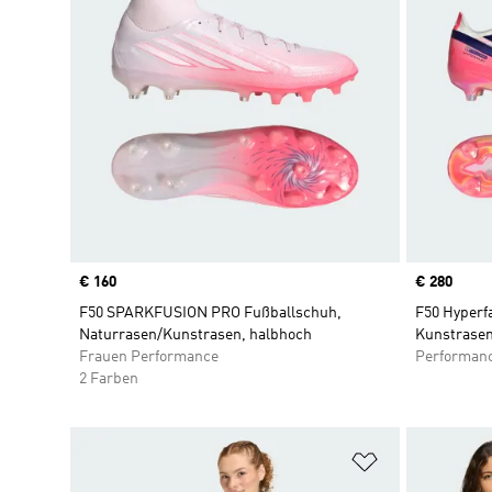
Price
€ 160
Price
€ 280
F50 SPARKFUSION PRO Fußballschuh,
F50 Hyperfa
Naturrasen/Kunstrasen, halbhoch
Kunstrasen
Frauen Performance
Performan
2 Farben
Zur Wunschlis