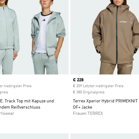
ice
Current price
€ 228
er niedrigster Preis
€ 209 Letzter niedrigster Preis
preis
€ 380 Originalpreis
.E. Track Top mit Kapuze und
Terrex Xperior Hybrid PRIMEKNI
ndem Reißverschluss
OF+ Jacke
rtswear
Frauen TERREX