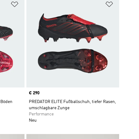
Zur Wunschliste hinzufügen
Zur Wunsch
Price
€ 290
e Böden
PREDATOR ELITE Fußballschuh, tiefer Rasen,
umschlagbare Zunge
Performance
Neu