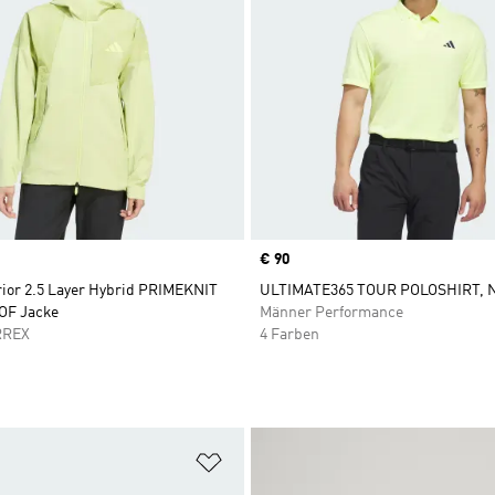
Price
€ 90
rior 2.5 Layer Hybrid PRIMEKNIT
ULTIMATE365 TOUR POLOSHIRT,
F Jacke
Männer Performance
RREX
4 Farben
te hinzufügen
Zur Wunschliste hinzufügen