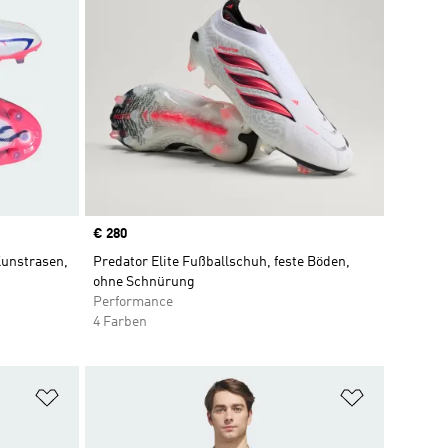
Price
€ 280
Kunstrasen,
Predator Elite Fußballschuh, feste Böden,
ohne Schnürung
Performance
4 Farben
Zur Wunschliste hinzufügen
Zur Wunsch