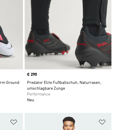
Price
€ 290
Firm Ground
Predator Elite Fußballschuh, Naturrasen,
umschlagbare Zunge
Performance
Neu
Zur Wunschliste hinzufügen
Zur Wunsch