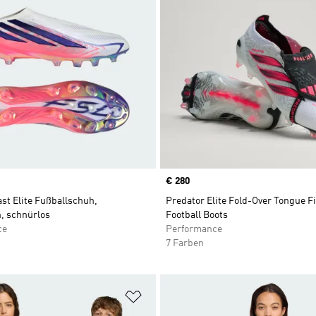
Price
€ 280
st Elite Fußballschuh,
Predator Elite Fold-Over Tongue 
, schnürlos
Football Boots
ce
Performance
7 Farben
te hinzufügen
Zur Wunschliste hinzufügen