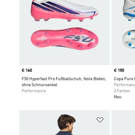
Price
€ 160
Price
€ 150
F50 Hyperfast Pro Fußballschuh, feste Böden,
Copa Pure 
ohne Schnürsenkel
Performan
Performance
3 Farben
Neu
Zur Wunschlis