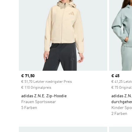
Current price
€ 71,50
Current pr
€ 45
€ 51,70 Letzter niedrigster Preis
€ 41,25 Letzt
€ 110 Originalpreis
€ 75 Original
adidas Z.N.E. Zip-Hoodie
adidas Z.N
Frauen Sportswear
durchgehe
5 Farben
Kinder Spo
2 Farben