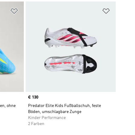
Zur Wunschliste hinzufügen
Zur Wunsch
Price
€ 130
den, ohne
Predator Elite Kids Fußballschuh, feste
Böden, umschlagbare Zunge
Kinder Performance
2 Farben