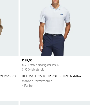
Current price
€ 67,50
€ 63 Letzter niedrigster Preis
€ 90 Originalpreis
T CLIMAPRO
ULTIMATE365 TOUR POLOSHIRT, Nahtlos
Männer Performance
4 Farben