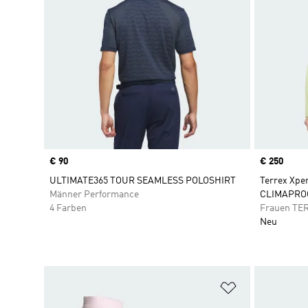
Price
€ 90
Price
€ 250
ULTIMATE365 TOUR SEAMLESS POLOSHIRT
Terrex Xpe
Männer Performance
CLIMAPROO
4 Farben
Frauen TE
Neu
Zur Wunschlis