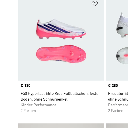
Zur Wunschlis
Price
€ 130
Price
€ 280
F50 Hyperfast Elite Kids Fußballschuh, feste
Predator E
Böden, ohne Schnürsenkel
ohne Schnü
Kinder Performance
Performan
2 Farben
2 Farben