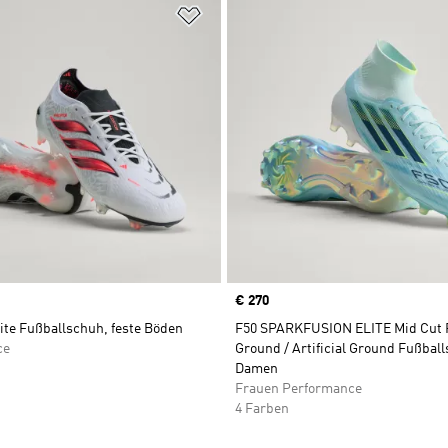
te hinzufügen
Zur Wunschliste hinzufügen
Price
€ 270
ite Fußballschuh, feste Böden
F50 SPARKFUSION ELITE Mid Cut 
ce
Ground / Artificial Ground Fußbal
Damen
Frauen Performance
4 Farben