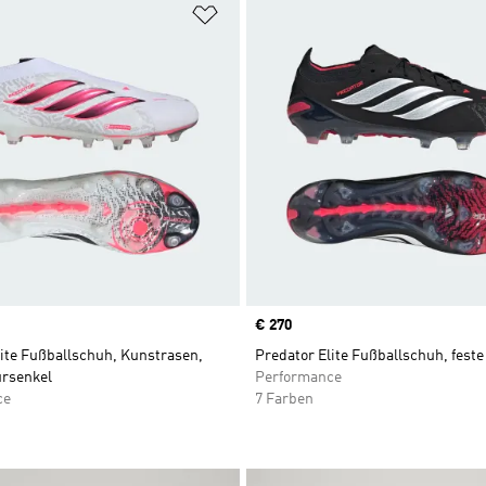
te hinzufügen
Zur Wunschliste hinzufügen
Price
€ 270
lite Fußballschuh, Kunstrasen,
Predator Elite Fußballschuh, fest
rsenkel
Performance
ce
7 Farben