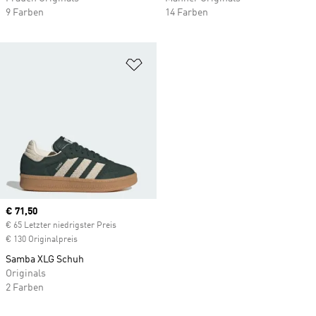
9 Farben
14 Farben
Zur Wunschliste hinzufügen
Current price
€ 71,50
€ 65 Letzter niedrigster Preis
€ 130 Originalpreis
Samba XLG Schuh
Originals
2 Farben