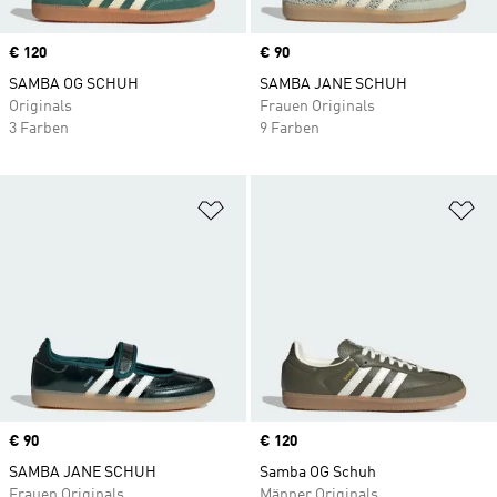
Price
€ 120
Price
€ 90
SAMBA OG SCHUH
SAMBA JANE SCHUH
Originals
Frauen Originals
3 Farben
9 Farben
Zur Wunschliste hinzufügen
Zu
Price
€ 90
Price
€ 120
SAMBA JANE SCHUH
Samba OG Schuh
Frauen Originals
Männer Originals