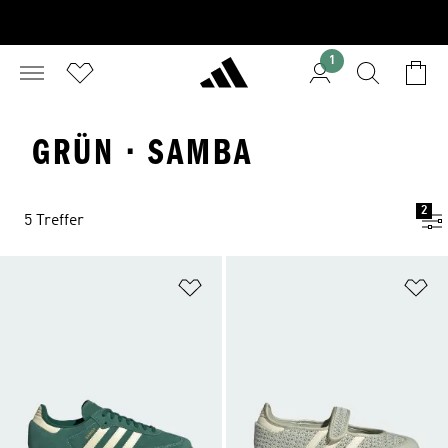
1
GRÜN · SAMBA
2
5 Treffer
Zur Wunschliste hinzufügen
Zu