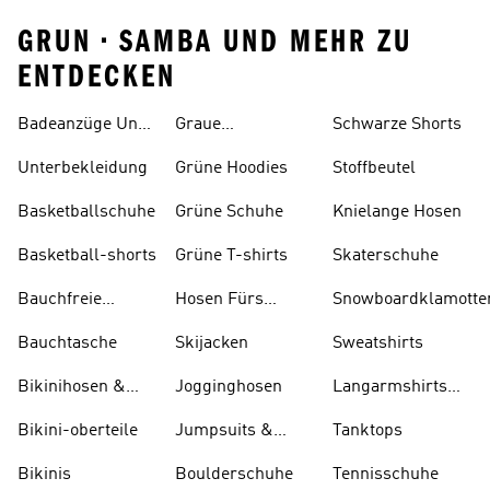
GRUN • SAMBA UND MEHR ZU
ENTDECKEN
Badeanzüge Und
Graue
Schwarze Shorts
Tankinis
Trainingsanzüge
Unterbekleidung
Grüne Hoodies
Stoffbeutel
Basketballschuhe
Grüne Schuhe
Knielange Hosen
Basketball-shorts
Grüne T-shirts
Skaterschuhe
Bauchfreie
Hosen Fürs
Snowboardklamotte
Oberteile
Skifahren
Bauchtasche
Skijacken
Sweatshirts
Bikinihosen &
Jogginghosen
Langarmshirts
Tankinihosen
Und T-shirts
Bikini-oberteile
Jumpsuits &
Tanktops
Bodys
Bikinis
Boulderschuhe
Tennisschuhe