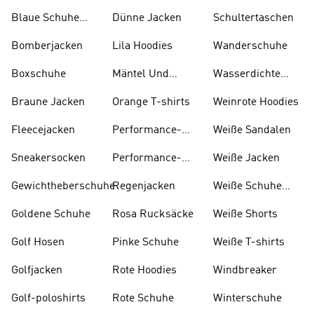
Blaue Schuhe
Dünne Jacken
Schultertaschen
Und Stiefel
Bomberjacken
Lila Hoodies
Wanderschuhe
Boxschuhe
Mäntel Und
Wasserdichte
Parkas
Jacken
Braune Jacken
Orange T-shirts
Weinrote Hoodies
Fleecejacken
Performance-
W eiße Sandalen
kleidung
Sneakersocken
Performance-
Weiße Jacken
taschen
Gewichtheberschuhe
Regenjacken
Weiße Schuhe
Und Stiefel
Goldene Schuhe
Rosa Rucksäcke
Weiße Shorts
Golf Hosen
Pinke Schuhe
Weiße T-shirts
Golfjacken
Rote Hoodies
Windbreaker
Golf-poloshirts
Rote Schuhe
Winterschuhe