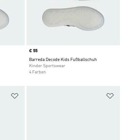
Price
€ 55
Barreda Decode Kids Fußballschuh
Kinder Sportswear
4 Farben
Zur Wunschliste hinzufügen
Zur Wunsch