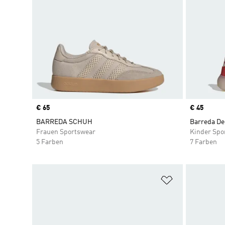
Price
€ 65
Price
€ 45
BARREDA SCHUH
Barreda De
Frauen Sportswear
Kinder Spo
5 Farben
7 Farben
Zur Wunschlis