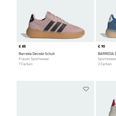
Price
€ 85
Price
€ 90
Barreda Decode Schuh
BARREDA 
Frauen Sportswear
Sportswea
7 Farben
3 Farben
Zur Wunschlis