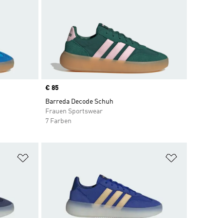
Price
€ 85
Barreda Decode Schuh
Frauen Sportswear
7 Farben
Zur Wunschliste hinzufügen
Zur Wunsch