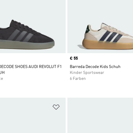
Price
€ 55
ECODE SHOES AUDI REVOLUT F1
Barreda Decode Kids Schuh
UH
Kinder Sportswear
ce
6 Farben
te hinzufügen
Zur Wunschliste hinzufügen