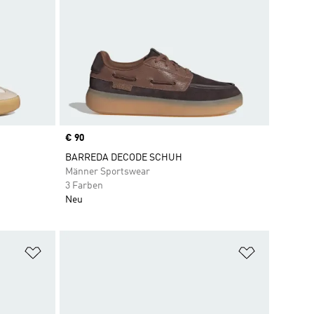
Price
€ 90
BARREDA DECODE SCHUH
Männer Sportswear
3 Farben
Neu
Zur Wunschliste hinzufügen
Zur Wunsch