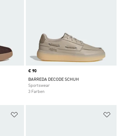
Price
€ 90
BARREDA DECODE SCHUH
Sportswear
3 Farben
Zur Wunschliste hinzufügen
Zur Wunsch