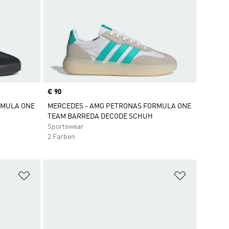
Price
€ 90
RMULA ONE
MERCEDES - AMG PETRONAS FORMULA ONE
TEAM BARREDA DECODE SCHUH
Sportswear
2 Farben
Zur Wunschliste hinzufügen
Zur Wunsch