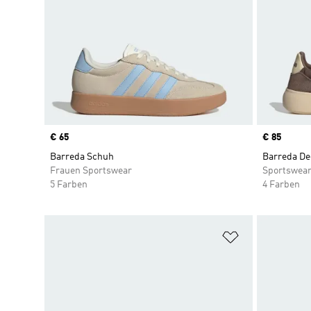
Price
€ 65
Price
€ 85
Barreda Schuh
Barreda De
Frauen Sportswear
Sportswea
5 Farben
4 Farben
Zur Wunschlis