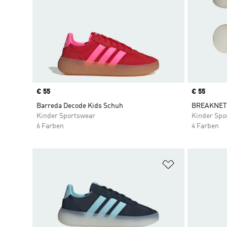
Price
€ 55
Price
€ 55
Barreda Decode Kids Schuh
BREAKNET 
Kinder Sportswear
Kinder Spo
6 Farben
4 Farben
Zur Wunschlis