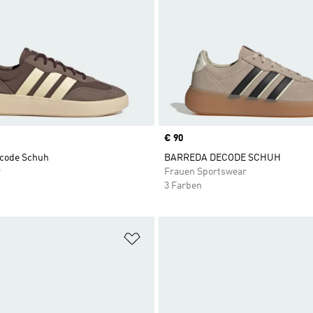
Price
€ 90
code Schuh
BARREDA DECODE SCHUH
r
Frauen Sportswear
3 Farben
te hinzufügen
Zur Wunschliste hinzufügen