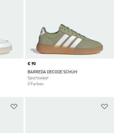
Price
€ 90
BARREDA DECODE SCHUH
Sportswear
3 Farben
Zur Wunschliste hinzufügen
Zur Wunsch