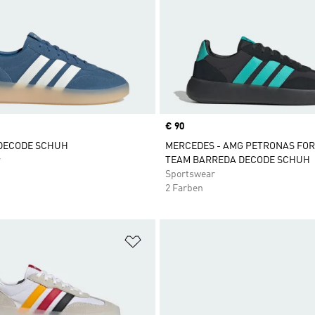
Price
€ 90
DECODE SCHUH
MERCEDES - AMG PETRONAS FO
r
TEAM BARREDA DECODE SCHUH
Sportswear
2 Farben
te hinzufügen
Zur Wunschliste hinzufügen