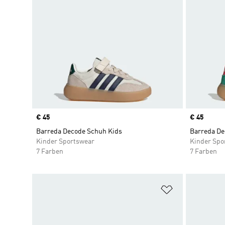
Price
€ 45
Price
€ 45
Barreda Decode Schuh Kids
Barreda De
Kinder Sportswear
Kinder Spo
7 Farben
7 Farben
Zur Wunschlis