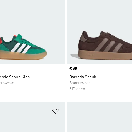
Price
€ 65
code Schuh Kids
Barreda Schuh
rtswear
Sportswear
6 Farben
te hinzufügen
Zur Wunschliste hinzufügen