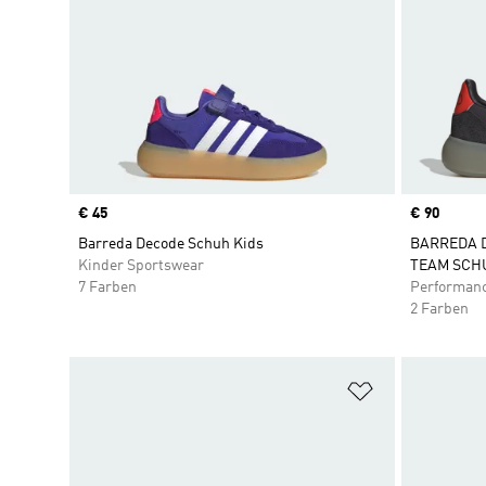
Price
€ 45
Price
€ 90
Barreda Decode Schuh Kids
BARREDA D
Kinder Sportswear
TEAM SCH
7 Farben
Performan
2 Farben
Zur Wunschlis