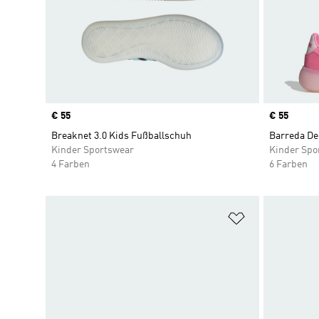
Price
€ 55
Price
€ 55
Breaknet 3.0 Kids Fußballschuh
Barreda De
Kinder Sportswear
Kinder Spo
4 Farben
6 Farben
Zur Wunschlis