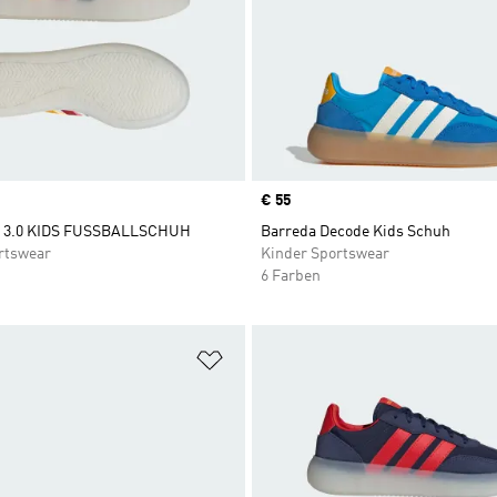
Price
€ 55
3.0 KIDS FUSSBALLSCHUH
Barreda Decode Kids Schuh
rtswear
Kinder Sportswear
6 Farben
te hinzufügen
Zur Wunschliste hinzufügen