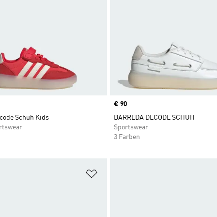
Price
€ 90
code Schuh Kids
BARREDA DECODE SCHUH
rtswear
Sportswear
3 Farben
te hinzufügen
Zur Wunschliste hinzufügen