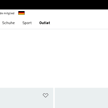
de mitglied
Schuhe
Sport
Outlet
te hinzufügen
Zur Wunschliste hinzufügen