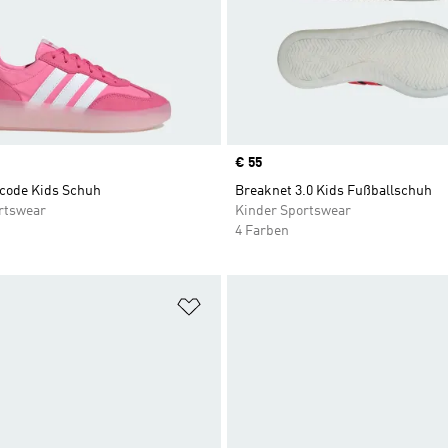
Price
€ 55
code Kids Schuh
Breaknet 3.0 Kids Fußballschuh
rtswear
Kinder Sportswear
4 Farben
te hinzufügen
Zur Wunschliste hinzufügen