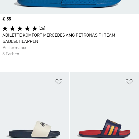
Price
€ 55
(26)
ADILETTE KOMFORT MERCEDES AMG PETRONAS F1 TEAM
BADESCHLAPPEN
Performance
3 Farben
Zur Wunschliste hinzufügen
Zu