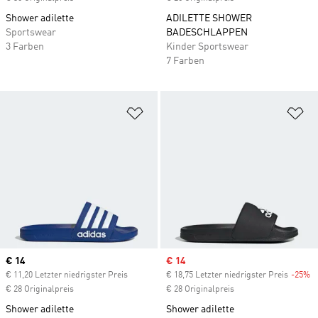
Shower adilette
ADILETTE SHOWER
Sportswear
BADESCHLAPPEN
3 Farben
Kinder Sportswear
7 Farben
Zur Wunschliste hinzufügen
Zu
Current price
€ 14
Sale price
€ 14
€ 11,20 Letzter niedrigster Preis
€ 18,75 Letzter niedrigster Preis
-25%
D
€ 28 Originalpreis
€ 28 Originalpreis
Shower adilette
Shower adilette