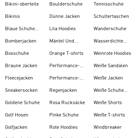
Bikini-oberteile
Boulderschuhe
Tennisschuhe
Bikinis
Dünne Jacken
Schultertaschen
Blaue Schuhe
Lila Hoodies
Wanderschuhe
Und Stiefel
Bomberjacken
Mäntel Und
Wasserdichte
Parkas
Jacken
Boxschuhe
Orange T-shirts
Weinrote Hoodies
Braune Jacken
Performance-
W eiße Sandalen
kleidung
Fleecejacken
Performance-
Weiße Jacken
taschen
Sneakersocken
Regenjacken
Weiße Schuhe
Und Stiefel
Goldene Schuhe
Rosa Rucksäcke
Weiße Shorts
Golf Hosen
Pinke Schuhe
Weiße T-shirts
Golfjacken
Rote Hoodies
Windbreaker