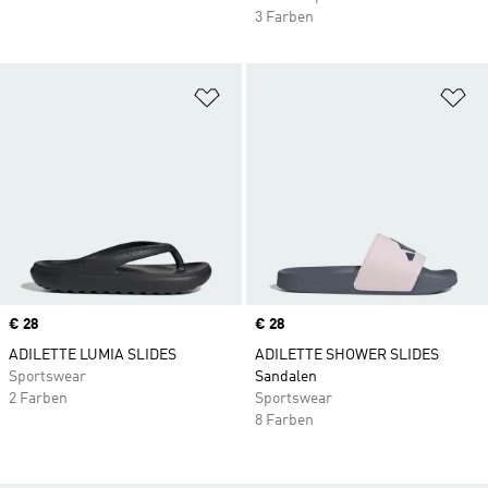
3 Farben
Zur Wunschliste hinzufügen
Zu
Price
€ 28
Price
€ 28
ADILETTE LUMIA SLIDES
ADILETTE SHOWER SLIDES
Sportswear
Sandalen
2 Farben
Sportswear
8 Farben