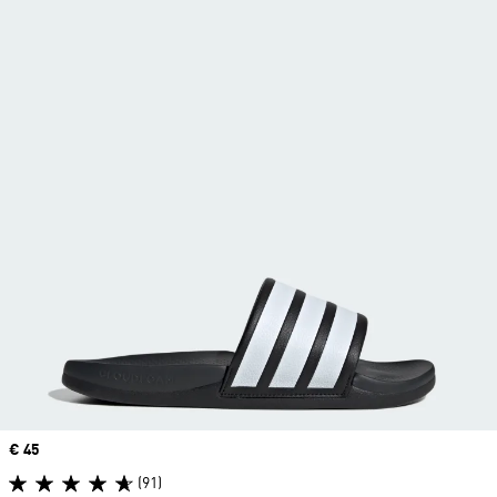
Price
€ 45
(91)