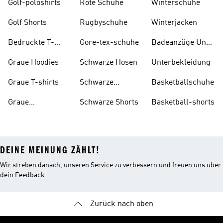
Golf-poloshirts
Rote Schuhe
Winterschuhe
Golf Shorts
Rugbyschuhe
Winterjacken
Bedruckte T-
Gore-tex-schuhe
Badeanzüge Und
shirts
Tankinis
Graue Hoodies
Schwarze Hosen
Unterbekleidung
Graue T-shirts
Schwarze
Basketballschuhe
Rucksäcke
Graue
Schwarze Shorts
Basketball-shorts
Trainingsanzüge
DEINE MEINUNG ZÄHLT!
Wir streben danach, unseren Service zu verbessern und freuen uns über
dein Feedback.
Zurück nach oben