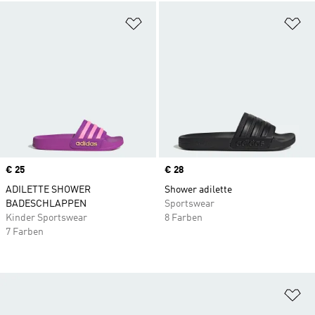
Zur Wunschliste hinzufügen
Zu
Price
€ 25
Price
€ 28
ADILETTE SHOWER
Shower adilette
BADESCHLAPPEN
Sportswear
Kinder Sportswear
8 Farben
7 Farben
Zu