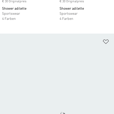
€ 30 Originalpreis
€ 30 Originalpreis
Shower adilette
Shower adilette
Sportswear
Sportswear
4 Farben
4 Farben
Zu