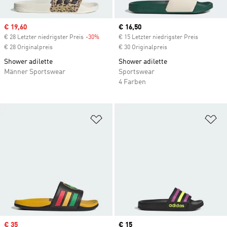
Sale price
€ 19,60
Current price
€ 16,50
€ 28 Letzter niedrigster Preis
-30%
Discount
€ 15 Letzter niedrigster Preis
€ 28 Originalpreis
€ 30 Originalpreis
Shower adilette
Shower adilette
Männer Sportswear
Sportswear
4 Farben
Zur Wunschliste hinzufügen
Zu
Sale price
€ 35
Current price
€ 15