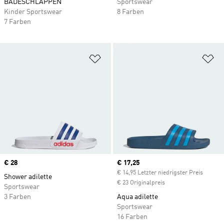
BADESCHLAPPEN
Sportswear
Kinder Sportswear
8 Farben
7 Farben
Zur Wunschliste hinzufügen
Zu
Price
€ 28
Current price
€ 17,25
€ 14,95 Letzter niedrigster Preis
Shower adilette
€ 23 Originalpreis
Sportswear
3 Farben
Aqua adilette
Sportswear
16 Farben