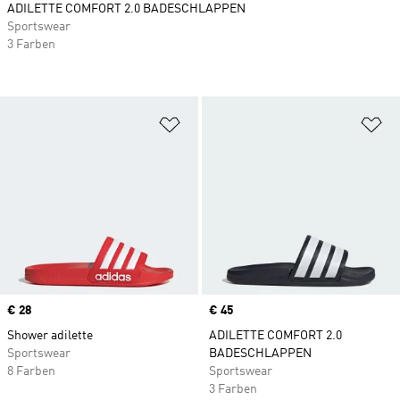
ADILETTE COMFORT 2.0 BADESCHLAPPEN
Sportswear
3 Farben
Zur Wunschliste hinzufügen
Zu
Price
€ 28
Price
€ 45
Shower adilette
ADILETTE COMFORT 2.0
Sportswear
BADESCHLAPPEN
8 Farben
Sportswear
3 Farben