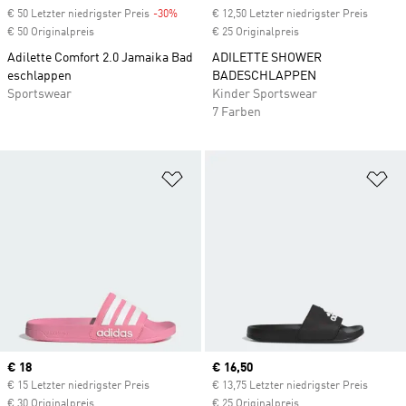
€ 50 Letzter niedrigster Preis
-30%
Discount
€ 12,50 Letzter niedrigster Preis
€ 50 Originalpreis
€ 25 Originalpreis
Adilette Comfort 2.0 Jamaika Bad
ADILETTE SHOWER
eschlappen
BADESCHLAPPEN
Sportswear
Kinder Sportswear
7 Farben
Zur Wunschliste hinzufügen
Zu
Current price
€ 18
Current price
€ 16,50
€ 15 Letzter niedrigster Preis
€ 13,75 Letzter niedrigster Preis
€ 30 Originalpreis
€ 25 Originalpreis