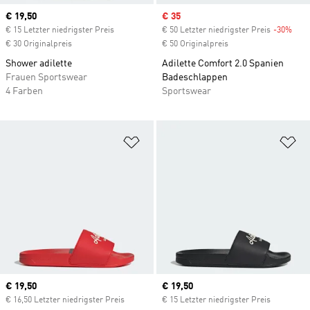
Current price
€ 19,50
Sale price
€ 35
€ 15 Letzter niedrigster Preis
€ 50 Letzter niedrigster Preis
-30%
Disc
€ 30 Originalpreis
€ 50 Originalpreis
Shower adilette
Adilette Comfort 2.0 Spanien
Frauen Sportswear
Badeschlappen
4 Farben
Sportswear
Zur Wunschliste hinzufügen
Zu
Current price
€ 19,50
Current price
€ 19,50
€ 16,50 Letzter niedrigster Preis
€ 15 Letzter niedrigster Preis