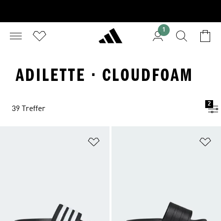
1
ADILETTE · CLOUDFOAM
2
39 Treffer
Zur Wunschliste hinzufügen
Zu