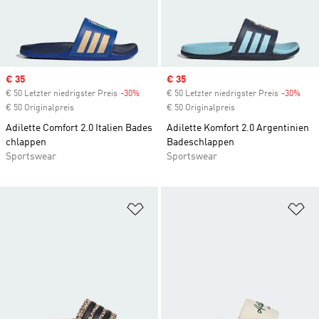
Sale price
€ 35
Sale price
€ 35
€ 50 Letzter niedrigster Preis
-30%
Discount
€ 50 Letzter niedrigster Preis
-30%
Disc
€ 50 Originalpreis
€ 50 Originalpreis
Adilette Comfort 2.0 Italien Bades
Adilette Komfort 2.0 Argentinien
chlappen
Badeschlappen
Sportswear
Sportswear
Zur Wunschliste hinzufügen
Zu