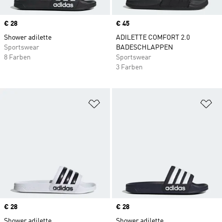
Price
€ 28
Price
€ 45
Shower adilette
ADILETTE COMFORT 2.0
Sportswear
BADESCHLAPPEN
8 Farben
Sportswear
3 Farben
Zur Wunschliste hinzufügen
Zu
Price
€ 28
Price
€ 28
Shower adilette
Shower adilette