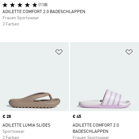
(118)
ADILETTE COMFORT 2.0 BADESCHLAPPEN
Frauen Sportswear
3 Farben
Zur Wunschliste hinzufügen
Zu
Price
€ 28
Price
€ 45
ADILETTE LUMIA SLIDES
ADILETTE COMFORT 2.0
Sportswear
BADESCHLAPPEN
2 Farben
Frauen Sportswear