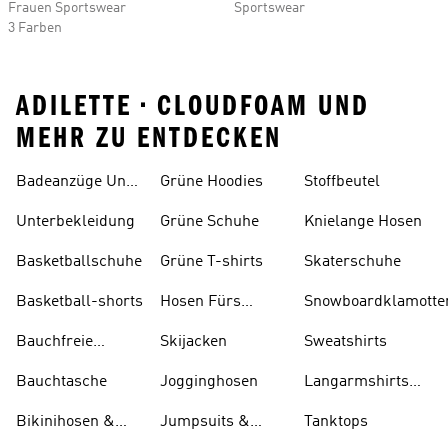
Frauen Sportswear
Sportswear
3 Farben
ADILETTE • CLOUDFOAM UND
MEHR ZU ENTDECKEN
Badeanzüge Und
Grüne Hoodies
Stoffbeutel
Tankinis
Unterbekleidung
Grüne Schuhe
Knielange Hosen
Basketballschuhe
Grüne T-shirts
Skaterschuhe
Basketball-shorts
Hosen Fürs
Snowboardklamotte
Skifahren
Bauchfreie
Skijacken
Sweatshirts
Oberteile
Bauchtasche
Jogginghosen
Langarmshirts
Und T-shirts
Bikinihosen &
Jumpsuits &
Tanktops
Tankinihosen
Bodys