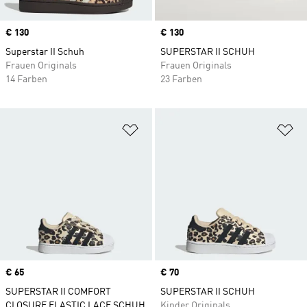
Price
€ 130
Price
€ 130
Superstar II Schuh
SUPERSTAR II SCHUH
Frauen Originals
Frauen Originals
14 Farben
23 Farben
Zur Wunschliste hinzufügen
Zu
Price
€ 65
Price
€ 70
SUPERSTAR II COMFORT
SUPERSTAR II SCHUH
CLOSURE ELASTIC LACE SCHUH
Kinder Originals