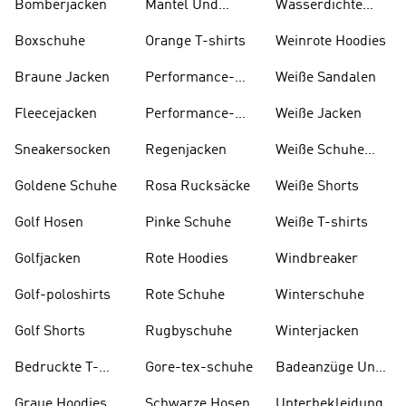
Bomberjacken
Mäntel Und
Wasserdichte
Parkas
Jacken
Boxschuhe
Orange T-shirts
Weinrote Hoodies
Braune Jacken
Performance-
W eiße Sandalen
kleidung
Fleecejacken
Performance-
Weiße Jacken
taschen
Sneakersocken
Regenjacken
Weiße Schuhe
Und Stiefel
Goldene Schuhe
Rosa Rucksäcke
Weiße Shorts
Golf Hosen
Pinke Schuhe
Weiße T-shirts
Golfjacken
Rote Hoodies
Windbreaker
Golf-poloshirts
Rote Schuhe
Winterschuhe
Golf Shorts
Rugbyschuhe
Winterjacken
Bedruckte T-
Gore-tex-schuhe
Badeanzüge Und
shirts
Tankinis
Graue Hoodies
Schwarze Hosen
Unterbekleidung