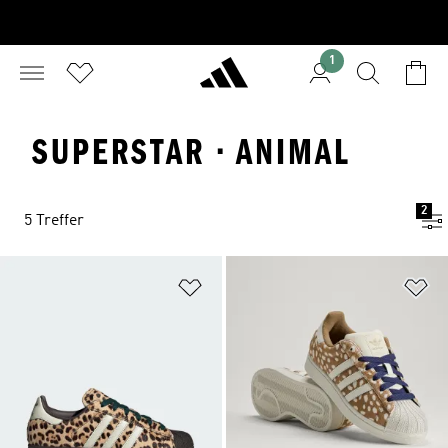
1
SUPERSTAR · ANIMAL
2
5 Treffer
Zur Wunschliste hinzufügen
Zu