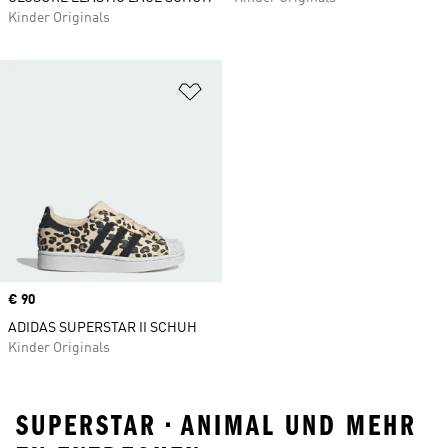
Kinder Originals
Zur Wunschliste hinzufügen
Price
€ 90
ADIDAS SUPERSTAR II SCHUH
Kinder Originals
SUPERSTAR • ANIMAL UND MEHR