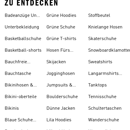
ZU ENTDECKEN
Badeanzüge Und
Grüne Hoodies
Stoffbeutel
Tankinis
Unterbekleidung
Grüne Schuhe
Knielange Hosen
Basketballschuhe
Grüne T-shirts
Skaterschuhe
Basketball-shorts
Hosen Fürs
Snowboardklamotte
Skifahren
Bauchfreie
Skijacken
Sweatshirts
Oberteile
Bauchtasche
Jogginghosen
Langarmshirts
Und T-shirts
Bikinihosen &
Jumpsuits &
Tanktops
Tankinihosen
Bodys
Bikini-oberteile
Boulderschuhe
Tennisschuhe
Bikinis
Dünne Jacken
Schultertaschen
Blaue Schuhe
Lila Hoodies
Wanderschuhe
Und Stiefel