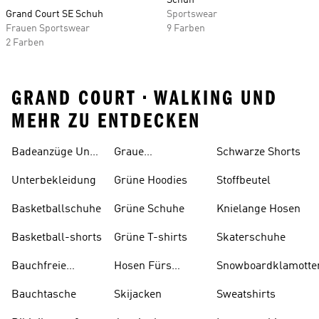
Schuh
Grand Court SE Schuh
Sportswear
Frauen Sportswear
9 Farben
2 Farben
GRAND COURT • WALKING UND
MEHR ZU ENTDECKEN
Badeanzüge Und
Graue
Schwarze Shorts
Tankinis
Trainingsanzüge
Unterbekleidung
Grüne Hoodies
Stoffbeutel
Basketballschuhe
Grüne Schuhe
Knielange Hosen
Basketball-shorts
Grüne T-shirts
Skaterschuhe
Bauchfreie
Hosen Fürs
Snowboardklamotte
Oberteile
Skifahren
Bauchtasche
Skijacken
Sweatshirts