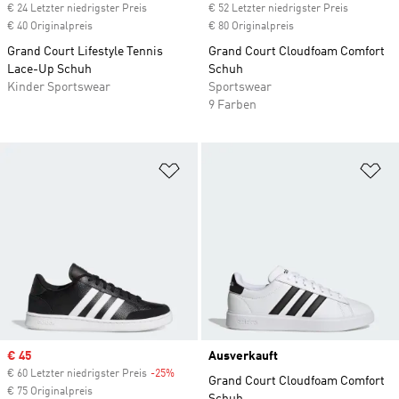
€ 24 Letzter niedrigster Preis
€ 52 Letzter niedrigster Preis
€ 40 Originalpreis
€ 80 Originalpreis
Grand Court Lifestyle Tennis
Grand Court Cloudfoam Comfort
Lace-Up Schuh
Schuh
Kinder Sportswear
Sportswear
9 Farben
Zur Wunschliste hinzufügen
Zu
Sale price
€ 45
Ausverkauft
€ 60 Letzter niedrigster Preis
-25%
Discount
Grand Court Cloudfoam Comfort
€ 75 Originalpreis