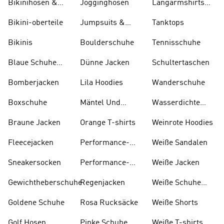
Bikinihosen &
Jogginghosen
Langarmshirts
Tankinihosen
Und T-shirts
Bikini-oberteile
Jumpsuits &
Tanktops
Bodys
Bikinis
Boulderschuhe
Tennisschuhe
Blaue Schuhe
Dünne Jacken
Schultertaschen
Und Stiefel
Bomberjacken
Lila Hoodies
Wanderschuhe
Boxschuhe
Mäntel Und
Wasserdichte
Parkas
Jacken
Braune Jacken
Orange T-shirts
Weinrote Hoodies
Fleecejacken
Performance-
W eiße Sandalen
kleidung
Sneakersocken
Performance-
Weiße Jacken
taschen
Gewichtheberschuhe
Regenjacken
Weiße Schuhe
Und Stiefel
Goldene Schuhe
Rosa Rucksäcke
Weiße Shorts
Golf Hosen
Pinke Schuhe
Weiße T-shirts