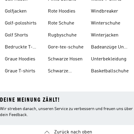
Golfjacken
Rote Hoodies
Windbreaker
Golf-poloshirts
Rote Schuhe
Winterschuhe
Golf Shorts
Rugbyschuhe
Winterjacken
Bedruckte T-
Gore-tex-schuhe
Badeanzüge Und
shirts
Tankinis
Graue Hoodies
Schwarze Hosen
Unterbekleidung
Graue T-shirts
Schwarze
Basketballschuhe
Rucksäcke
DEINE MEINUNG ZÄHLT!
Wir streben danach, unseren Service zu verbessern und freuen uns über
dein Feedback.
Zurück nach oben