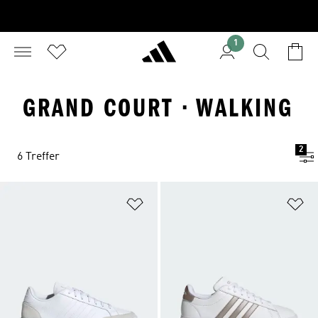
1
GRAND COURT · WALKING
2
6 Treffer
Zur Wunschliste hinzufügen
Zu